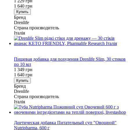
1 229 грн
1 640 грн
Купить
Бренд
Drenlife
Страна производитель
Італія
−18%
Хит
Пищевая добавка для похудения Drenlife Slim, 30 стиков
по 10 мл
1 349 грн
1 640 грн
Купить
Бренд
Drenlife
Страна производитель
Італія
−35%
Диетическая добавка Питательный суп "Овощной"
Nutripharma, 600 г