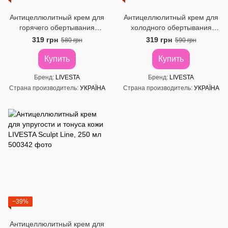
Антицеллюлитный крем для
Антицеллюлитный крем для
горячего обертывания
холодного обертывания
LIVESTA Sculpt Line, 300 мл
LIVESTA Sculpt Line, 300 мл
319 грн
319 грн
580 грн
590 грн
Купить
Купить
Бренд
LIVESTA
Бренд
LIVESTA
Страна производитель
УКРАЇНА
Страна производитель
УКРАЇНА
−39%
Антицеллюлитный крем для