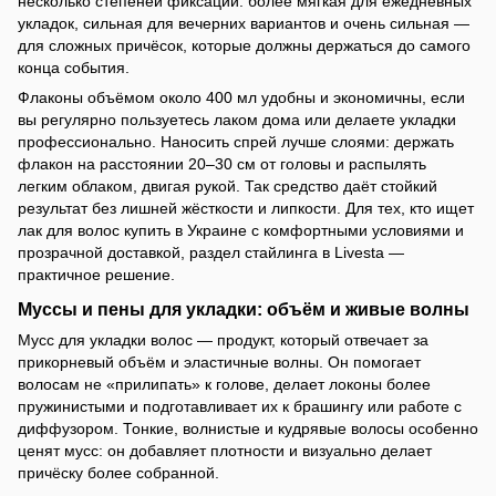
несколько степеней фиксации: более мягкая для ежедневных
укладок, сильная для вечерних вариантов и очень сильная —
для сложных причёсок, которые должны держаться до самого
конца события.
Флаконы объёмом около 400 мл удобны и экономичны, если
вы регулярно пользуетесь лаком дома или делаете укладки
профессионально. Наносить спрей лучше слоями: держать
флакон на расстоянии 20–30 см от головы и распылять
легким облаком, двигая рукой. Так средство даёт стойкий
результат без лишней жёсткости и липкости. Для тех, кто ищет
лак для волос купить в Украине с комфортными условиями и
прозрачной доставкой, раздел стайлинга в Livesta —
практичное решение.
Муссы и пены для укладки: объём и живые волны
Мусс для укладки волос — продукт, который отвечает за
прикорневый объём и эластичные волны. Он помогает
волосам не «прилипать» к голове, делает локоны более
пружинистыми и подготавливает их к брашингу или работе с
диффузором. Тонкие, волнистые и кудрявые волосы особенно
ценят мусс: он добавляет плотности и визуально делает
причёску более собранной.