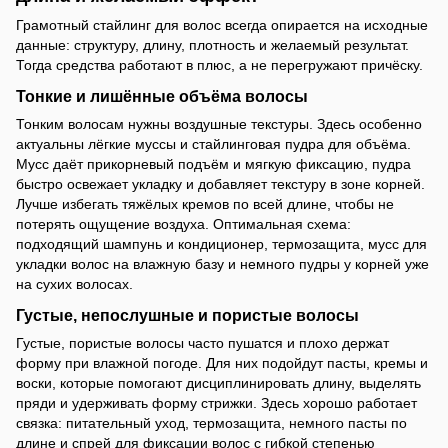
Грамотный стайлинг для волос всегда опирается на исходные
данные: структуру, длину, плотность и желаемый результат.
Тогда средства работают в плюс, а не перегружают причёску.
Тонкие и лишённые объёма волосы
Тонким волосам нужны воздушные текстуры. Здесь особенно
актуальны лёгкие муссы и стайлинговая пудра для объёма.
Мусс даёт прикорневый подъём и мягкую фиксацию, пудра
быстро освежает укладку и добавляет текстуру в зоне корней.
Лучше избегать тяжёлых кремов по всей длине, чтобы не
потерять ощущение воздуха. Оптимальная схема:
подходящий шампунь и кондиционер, термозащита, мусс для
укладки волос на влажную базу и немного пудры у корней уже
на сухих волосах.
Густые, непослушные и пористые волосы
Густые, пористые волосы часто пушатся и плохо держат
форму при влажной погоде. Для них подойдут пасты, кремы и
воски, которые помогают дисциплинировать длину, выделять
пряди и удерживать форму стрижки. Здесь хорошо работает
связка: питательный уход, термозащита, немного пасты по
длине и спрей для фиксации волос с гибкой степенью