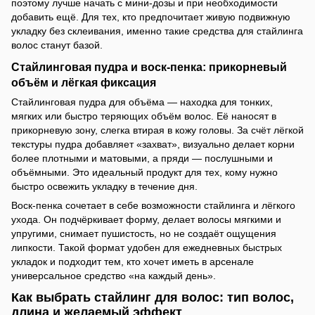
поэтому лучше начать с мини-дозы и при необходимости
добавить ещё. Для тех, кто предпочитает живую подвижную
укладку без склеивания, именно такие средства для стайлинга
волос станут базой.
Стайлинговая пудра и воск-пенка: прикорневый
объём и лёгкая фиксация
Стайлинговая пудра для объёма — находка для тонких,
мягких или быстро теряющих объём волос. Её наносят в
прикорневую зону, слегка втирая в кожу головы. За счёт лёгкой
текстуры пудра добавляет «захват», визуально делает корни
более плотными и матовыми, а пряди — послушными и
объёмными. Это идеальный продукт для тех, кому нужно
быстро освежить укладку в течение дня.
Воск-пенка сочетает в себе возможности стайлинга и лёгкого
ухода. Он подчёркивает форму, делает волосы мягкими и
упругими, снимает пушистость, но не создаёт ощущения
липкости. Такой формат удобен для ежедневных быстрых
укладок и подходит тем, кто хочет иметь в арсенале
универсальное средство «на каждый день».
Как выбрать стайлинг для волос: тип волос,
длина и желаемый эффект