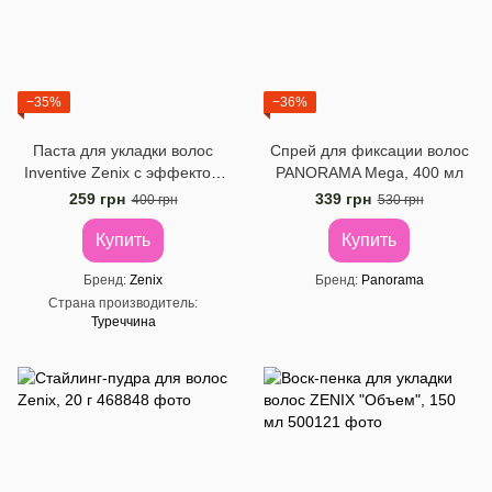
−35%
−36%
Паста для укладки волос
Спрей для фиксации волос
Inventive Zenix с эффектом
PANORAMA Mega, 400 мл
блеска, 100 мл
259 грн
339 грн
400 грн
530 грн
Купить
Купить
Бренд
Zenix
Бренд
Panorama
Страна производитель
Туреччина