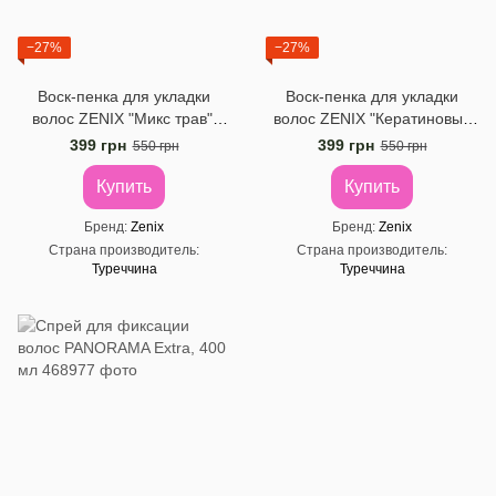
−27%
−27%
Воск-пенка для укладки
Воск-пенка для укладки
волос ZENIX "Микс трав",
волос ZENIX "Кератиновый
150 мл
эффект", 150 мл
399 грн
399 грн
550 грн
550 грн
Купить
Купить
Бренд
Zenix
Бренд
Zenix
Страна производитель
Страна производитель
Туреччина
Туреччина