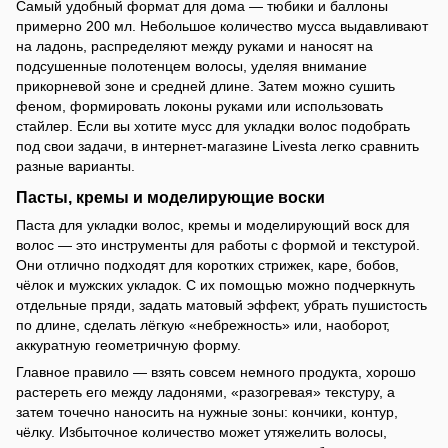
Самый удобный формат для дома — тюбики и баллоны
примерно 200 мл. Небольшое количество мусса выдавливают
на ладонь, распределяют между руками и наносят на
подсушенные полотенцем волосы, уделяя внимание
прикорневой зоне и средней длине. Затем можно сушить
феном, формировать локоны руками или использовать
стайлер. Если вы хотите мусс для укладки волос подобрать
под свои задачи, в интернет-магазине Livesta легко сравнить
разные варианты.
Пасты, кремы и моделирующие воски
Паста для укладки волос, кремы и моделирующий воск для
волос — это инструменты для работы с формой и текстурой.
Они отлично подходят для коротких стрижек, каре, бобов,
чёлок и мужских укладок. С их помощью можно подчеркнуть
отдельные пряди, задать матовый эффект, убрать пушистость
по длине, сделать лёгкую «небрежность» или, наоборот,
аккуратную геометричную форму.
Главное правило — взять совсем немного продукта, хорошо
растереть его между ладонями, «разогревая» текстуру, а
затем точечно наносить на нужные зоны: кончики, контур,
чёлку. Избыточное количество может утяжелить волосы,