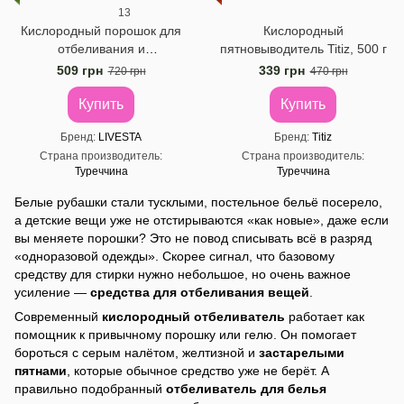
13
Кислородный порошок для
Кислородный
отбеливания и
пятновыводитель Titiz, 500 г
пятновыводителя Livesta,
509 грн
339 грн
720 грн
470 грн
750 г
Купить
Купить
Бренд
LIVESTA
Бренд
Titiz
Страна производитель
Страна производитель
Туреччина
Туреччина
Белые рубашки стали тусклыми, постельное бельё посерело,
а детские вещи уже не отстирываются «как новые», даже если
вы меняете порошки? Это не повод списывать всё в разряд
«одноразовой одежды». Скорее сигнал, что базовому
средству для стирки нужно небольшое, но очень важное
усиление —
средства для отбеливания вещей
.
Современный
кислородный отбеливатель
работает как
помощник к привычному порошку или гелю. Он помогает
бороться с серым налётом, желтизной и
застарелыми
пятнами
, которые обычное средство уже не берёт. А
правильно подобранный
отбеливатель для белья