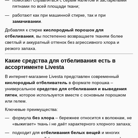
помогают справляться с серым налётом и застарелыми
пятнами по всей площади ткани;
работают как при машинной стирке, так и при
замачивании
.
Добавляя к стирке
кислородный порошок для
отбеливания
, вы постепенно возвращаете тканям более
светлый и аккуратный оттенок без агрессивного хлора и
резкого запаха.
Какие средства для отбеливания есть в
ассортименте Livesta
В интернет-магазине Livesta представлен современный
кислородный отбеливатель
в формате порошка –
универсальное
средство для отбеливания и выведения
пятен
, которое используется вместе с основным порошком
или гелем.
Ключевые преимущества:
формула
без хлора
– бережнее относится к волокнам, не
«выжигает» ткань і не даёт характерного хлорного запаха;
подходит для
отбеливания белых вещей
и многих