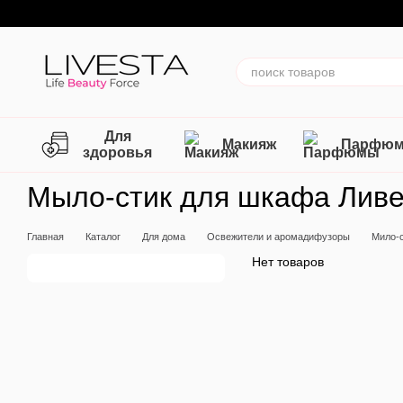
Перейти к основному контенту
Для
Макияж
Парфю
здоровья
Мыло-стик для шкафа Ливе
Главная
Каталог
Для дома
Освежители и аромадифузоры
Мило-
Нет товаров