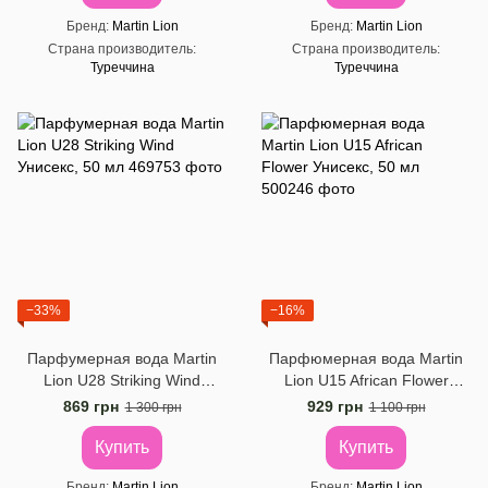
Бренд
Martin Lion
Бренд
Martin Lion
Страна производитель
Страна производитель
Туреччина
Туреччина
−33%
−16%
Парфумерная вода Martin
Парфюмерная вода Martin
Lion U28 Striking Wind
Lion U15 African Flower
Унисекс, 50 мл
Унисекс, 50 ​​мл
869 грн
929 грн
1 300 грн
1 100 грн
Купить
Купить
Бренд
Martin Lion
Бренд
Martin Lion