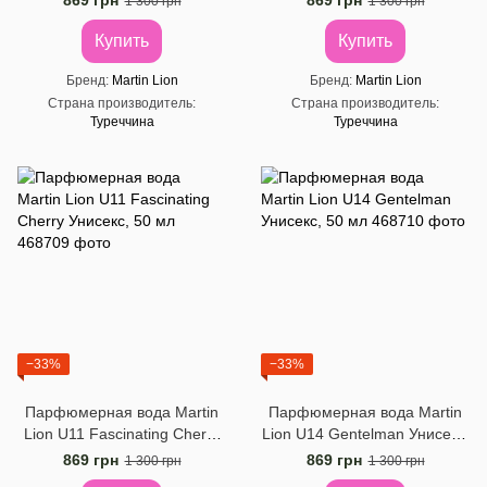
869 грн
869 грн
1 300 грн
1 300 грн
Купить
Купить
Бренд
Martin Lion
Бренд
Martin Lion
Страна производитель
Страна производитель
Туреччина
Туреччина
−33%
−33%
Парфюмерная вода Martin
Парфюмерная вода Martin
Lion U11 Fascinating Cherry
Lion U14 Gentelman Унисекс,
Унисекс, 50 ​​мл
50 ​​мл
869 грн
869 грн
1 300 грн
1 300 грн