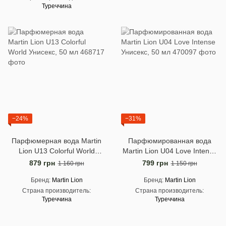
Туреччина
−24%
−31%
Парфюмерная вода Martin
Парфюмированная вода
Lion U13 Colorful World
Martin Lion U04 Love Intense
Унисекс, 50 ​​мл
Унисекс, 50 мл
879 грн
799 грн
1 160 грн
1 150 грн
Бренд
Martin Lion
Бренд
Martin Lion
Страна производитель
Страна производитель
Туреччина
Туреччина