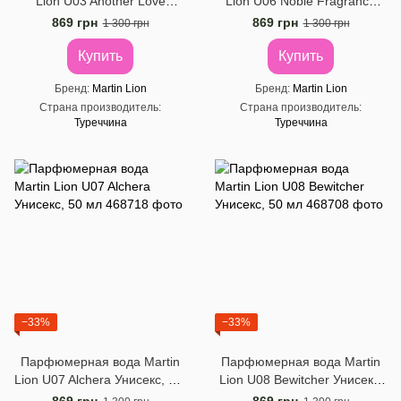
Lion U03 Another Love
Lion U06 Noble Fragrance
Унисекс, 50 ​​мл
Унисекс, 50 ​​мл
869 грн
869 грн
1 300 грн
1 300 грн
Купить
Купить
Бренд
Martin Lion
Бренд
Martin Lion
Страна производитель
Страна производитель
Туреччина
Туреччина
−33%
−33%
Парфюмерная вода Martin
Парфюмерная вода Martin
Lion U07 Alchera Унисекс, 50 ​​
Lion U08 Bewitcher Унисекс,
мл
50 ​​мл