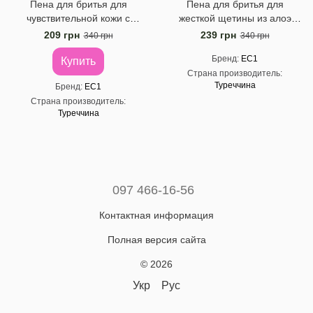
Пена для бритья для
Пена для бритья для
чувствительной кожи с
жесткой щетины из алоэ
глицерином EC1, 200 мл
вера EC1, 200 мл
209 грн
239 грн
340 грн
340 грн
Бренд
EC1
Купить
Страна производитель
Туреччина
Бренд
EC1
Страна производитель
Туреччина
097 466-16-56
Контактная информация
Полная версия сайта
© 2026
Укр
Рус