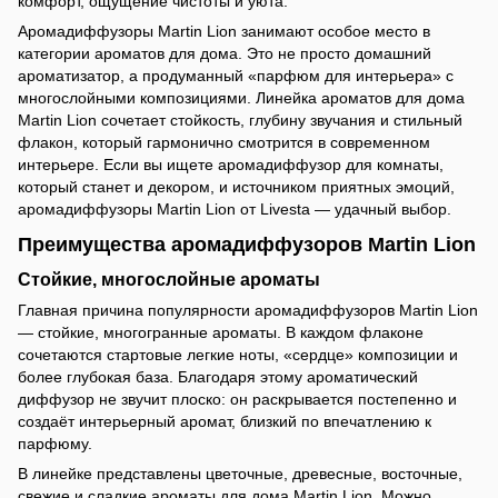
комфорт, ощущение чистоты и уюта.
Аромадиффузоры Martin Lion занимают особое место в
категории ароматов для дома. Это не просто домашний
ароматизатор, а продуманный «парфюм для интерьера» с
многослойными композициями. Линейка ароматов для дома
Martin Lion сочетает стойкость, глубину звучания и стильный
флакон, который гармонично смотрится в современном
интерьере. Если вы ищете аромадиффузор для комнаты,
который станет и декором, и источником приятных эмоций,
аромадиффузоры Martin Lion от Livesta — удачный выбор.
Преимущества аромадиффузоров Martin Lion
Стойкие, многослойные ароматы
Главная причина популярности аромадиффузоров Martin Lion
— стойкие, многогранные ароматы. В каждом флаконе
сочетаются стартовые легкие ноты, «сердце» композиции и
более глубокая база. Благодаря этому ароматический
диффузор не звучит плоско: он раскрывается постепенно и
создаёт интерьерный аромат, близкий по впечатлению к
парфюму.
В линейке представлены цветочные, древесные, восточные,
свежие и сладкие ароматы для дома Martin Lion. Можно