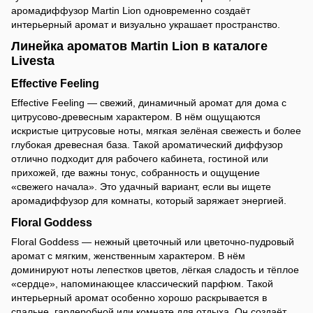
аромадиффузор Martin Lion одновременно создаёт
интерьерный аромат и визуально украшает пространство.
Линейка ароматов Martin Lion в каталоге
Livesta
Effective Feeling
Effective Feeling — свежий, динамичный аромат для дома с
цитрусово-древесным характером. В нём ощущаются
искристые цитрусовые ноты, мягкая зелёная свежесть и более
глубокая древесная база. Такой ароматический диффузор
отлично подходит для рабочего кабинета, гостиной или
прихожей, где важны тонус, собранность и ощущение
«свежего начала». Это удачный вариант, если вы ищете
аромадиффузор для комнаты, который заряжает энергией.
Floral Goddess
Floral Goddess — нежный цветочный или цветочно-пудровый
аромат с мягким, женственным характером. В нём
доминируют ноты лепестков цветов, лёгкая сладость и тёплое
«сердце», напоминающее классический парфюм. Такой
интерьерный аромат особенно хорошо раскрывается в
спальне, гардеробной или комнате для отдыха. Он создаёт