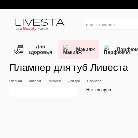
Перейти к основному контенту
Для
Макияж
Парфю
здоровья
Плампер для губ Ливеста
Главная
Каталог
Макияж
Для губ
Плампер
Нет товаров