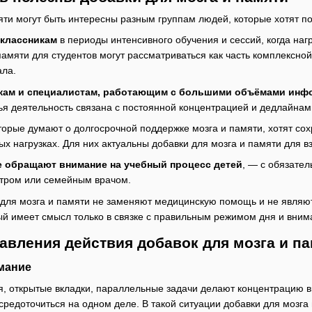
яти могут быть интересны разным группам людей, которые хотят п
еклассникам
в периоды интенсивного обучения и сессий, когда наг
памяти для студентов могут рассматриваться как часть комплексно
ала.
ам и специалистам, работающим с большими объёмами инф
ья деятельность связана с постоянной концентрацией и дедлайнам
оторые думают о долгосрочной поддержке мозга и памяти, хотят с
х нагрузках. Для них актуальны добавки для мозга и памяти для 
е обращают внимание на учебный процесс детей
, — с обязате
атром или семейным врачом.
 для мозга и памяти не заменяют медицинскую помощь и не являю
ый имеет смысл только в связке с правильным режимом дня и вни
вления действия добавок для мозга и п
мание
, открытые вкладки, параллельные задачи делают концентрацию в
средоточиться на одном деле. В такой ситуации добавки для мозга 