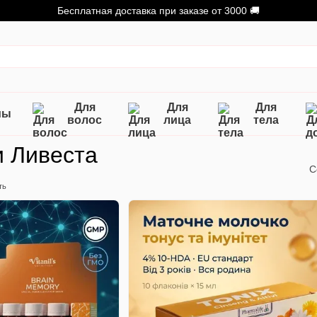
Бесплатная доставка при заказе от 3000 🚚
Для
Для
Для
мы
волос
лица
тела
и Ливеста
С
ть