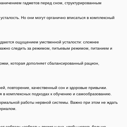
раничением гаджетов перед сном, структурированным
усталость. Но они могут органично вписаться в комплексный
ождаются ощущением умственной усталости: сложнее
важно следить за режимом, питьевым режимом, питанием и
ержки, которая дополняет сбалансированный рацион,
ей, повторение, качественный сон и здоровые привычки.
ся в комплексных подходах к обучению и самообразованию.
ормальной работы нервной системы. Важно при этом не ждать
териалом.
ает соблазн «забрать» время у сна, чтобы успеть больше.