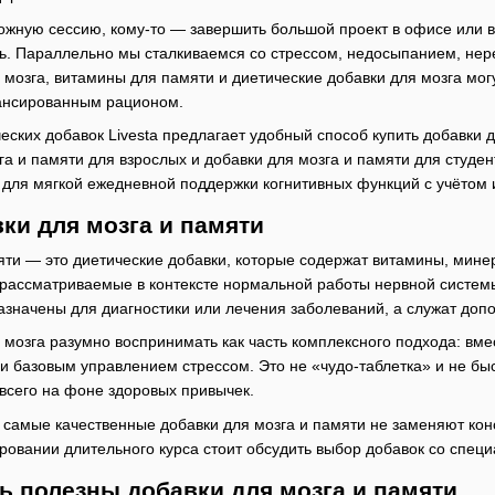
ожную сессию, кому-то — завершить большой проект в офисе или 
. Параллельно мы сталкиваемся со стрессом, недосыпанием, нере
мозга, витамины для памяти и диетические добавки для мозга мог
ансированным рационом.
еских добавок Livesta предлагает удобный способ купить добавки д
га и памяти для взрослых и добавки для мозга и памяти для студе
 для мягкой ежедневной поддержки когнитивных функций с учётом 
вки для мозга и памяти
яти — это диетические добавки, которые содержат витамины, мине
рассматриваемые в контексте нормальной работы нервной системы 
азначены для диагностики или лечения заболеваний, а служат допо
 мозга разумно воспринимать как часть комплексного подхода: вм
и базовым управлением стрессом. Это не «чудо-таблетка» и не бы
всего на фоне здоровых привычек.
 самые качественные добавки для мозга и памяти не заменяют кон
овании длительного курса стоит обсудить выбор добавок со специ
ь полезны добавки для мозга и памяти