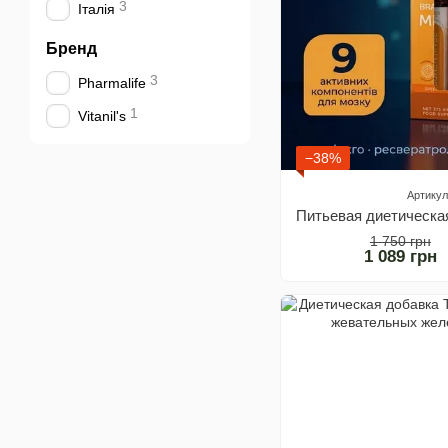
3
Італія
Бренд
3
Pharmalife
1
Vitanil's
−38%
Артикул
1 750 грн
1 089 грн