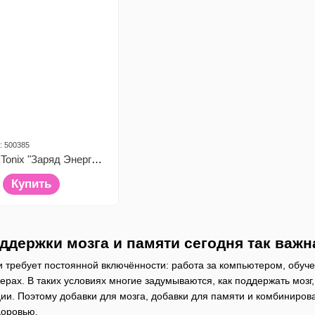
: 500385
Диетическая добавка Tonix "Заряд Энергии", 45 жевательных желейок
Купить
ддержки мозга и памяти сегодня так важн
требует постоянной включённости: работа за компьютером, обуче
рах. В таких условиях многие задумываются, как поддержать мозг,
нции. Поэтому добавки для мозга, добавки для памяти и комбиниров
доровью.