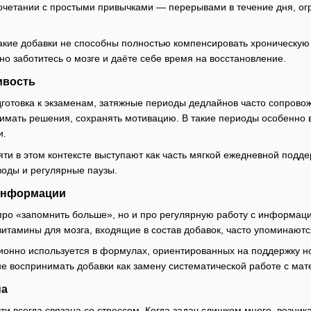
сочетании с простыми привычками — перерывами в течение дня, ог
акие добавки не способны полностью компенсировать хроническую 
но заботитесь о мозге и даёте себе время на восстановление.
ивость
дготовка к экзаменам, затяжные периоды дедлайнов часто сопров
нимать решения, сохранять мотивацию. В такие периоды особенно 
и.
яти в этом контексте выступают как часть мягкой ежедневной подд
воды и регулярные паузы.
 информации
про «запомнить больше», но и про регулярную работу с информаци
итамины для мозга, входящие в состав добавок, часто упоминают
ционно используется в формулах, ориентированных на поддержку н
е воспринимать добавки как замену систематической работе с ма
на
ти всегда связана со стрессом. Когда задач слишком много, возник