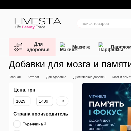
Перейти к основному контенту
Для
Макияж
Парфю
здоровья
Добавки для мозга и памят
Главная
Каталог
Для здоровья
Диетические добавки
Мозг и памя
Цена, грн
От Цена, грн
До Цена, грн
OK
Страна производитель
1
Туреччина