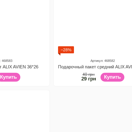
−28%
: 468583
Артикул: 468582
т ALIX AVIEN 36*26
40 грн
Купить
Купить
29 грн