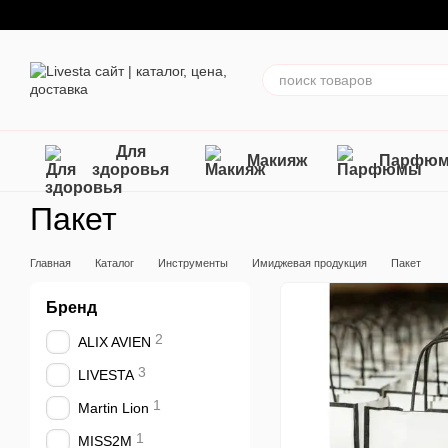
Перейти к основному контенту
Для
Макияж
Парфю
здоровья
Пакет
Главная
Каталог
Инструменты
Имиджевая продукция
Пакет
Бренд
2
ALIX AVIEN
3
LIVESTA
1
Martin Lion
1
MISS2M