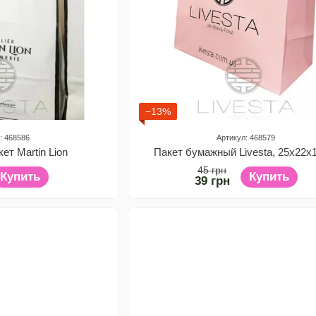
−13%
: 468586
Артикул: 468579
ет Martin Lion
Пакет бумажный Livesta, 25х22х
45 грн
Купить
Купить
39 грн