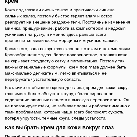
крем
Кожа под глазами очень тонкая и практически лишена
сальных желез, поэтому быстро теряет влагу и остро
реагирует на внешние раздражители. Постоянные изменения
мимики, прищуривание, работа за компьютером и недосып
усиливают нагрузку, и именно здесь раньше всего
проявляются мимические морщины и «гусиные лапки».
Кроме того, зона вокруг глаз склонна к отекам и потемнениям.
Кровообращение здесь более поверхностное, а тонкая кожа
не скрывает сосудистую сетку и пигментацию. Поэтому так
важны специальные формулы: крем под глаза должен быть
максимально деликатным, легко впитываться и не
перегружать чувствительную область.
В отличие от обычного крема для лица, крем для кожи вокруг
глаз имеет более лёгкую текстуру, сбалансированное
содержание активных веществ и высокую переносимость. Он
не провоцирует отёки, не забивает поры и работает именно с
теми проблемами, которые чаще всего беспокоят: сухость,
потеря упругости, темные круги, следы усталости.
Как выбрать крем для кожи вокруг глаз
Первый ориентир при выборе крема под глаза — возраст и