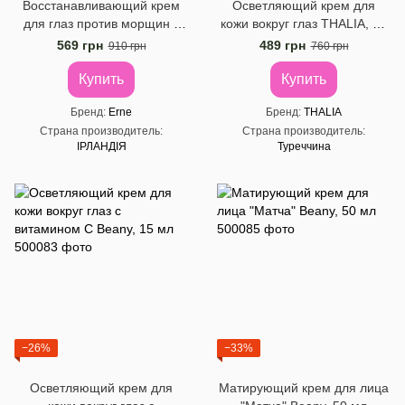
Восстанавливающий крем
Осветляющий крем для
для глаз против морщин с
кожи вокруг глаз THALIA, 15
муцином улитки и золотом
мл
569 грн
489 грн
910 грн
760 грн
Erne, 15 мл
Купить
Купить
Бренд
Erne
Бренд
THALIA
Страна производитель
Страна производитель
ІРЛАНДІЯ
Туреччина
−26%
−33%
Осветляющий крем для
Матирующий крем для лица