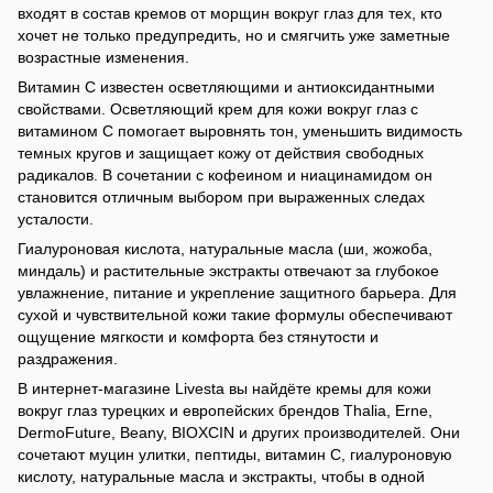
входят в состав кремов от морщин вокруг глаз для тех, кто
хочет не только предупредить, но и смягчить уже заметные
возрастные изменения.
Витамин С известен осветляющими и антиоксидантными
свойствами. Осветляющий крем для кожи вокруг глаз с
витамином С помогает выровнять тон, уменьшить видимость
темных кругов и защищает кожу от действия свободных
радикалов. В сочетании с кофеином и ниацинамидом он
становится отличным выбором при выраженных следах
усталости.
Гиалуроновая кислота, натуральные масла (ши, жожоба,
миндаль) и растительные экстракты отвечают за глубокое
увлажнение, питание и укрепление защитного барьера. Для
сухой и чувствительной кожи такие формулы обеспечивают
ощущение мягкости и комфорта без стянутости и
раздражения.
В интернет-магазине Livesta вы найдёте кремы для кожи
вокруг глаз турецких и европейских брендов Thalia, Erne,
DermoFuture, Beany, BIOXCIN и других производителей. Они
сочетают муцин улитки, пептиды, витамин С, гиалуроновую
кислоту, натуральные масла и экстракты, чтобы в одной