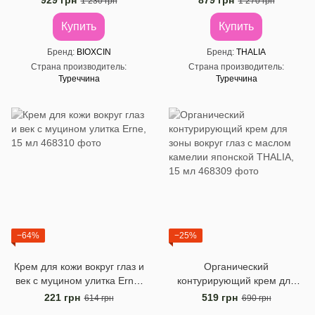
929 грн
879 грн
1 230 грн
1 270 грн
Купить
Купить
Бренд
BIOXCIN
Бренд
THALIA
Страна производитель
Страна производитель
Туреччина
Туреччина
−64%
−25%
Крем для кожи вокруг глаз и
Органический
век с муцином улитка Erne,
контурирующий крем для
15 мл
зоны вокруг глаз с маслом
221 грн
519 грн
614 грн
690 грн
камелии японской THALIA,