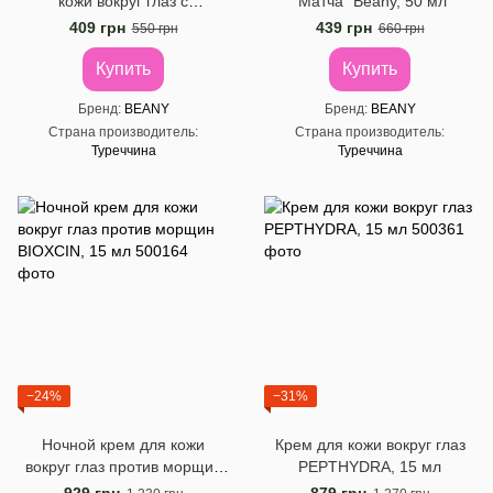
кожи вокруг глаз с
"Матча" Beany, 50 мл
витамином С Beany, 15 мл
409 грн
439 грн
550 грн
660 грн
Купить
Купить
Бренд
BEANY
Бренд
BEANY
Страна производитель
Страна производитель
Туреччина
Туреччина
−24%
−31%
Ночной крем для кожи
Крем для кожи вокруг глаз
вокруг глаз против морщин
PEPTHYDRA, 15 мл
BIOXCIN, 15 мл