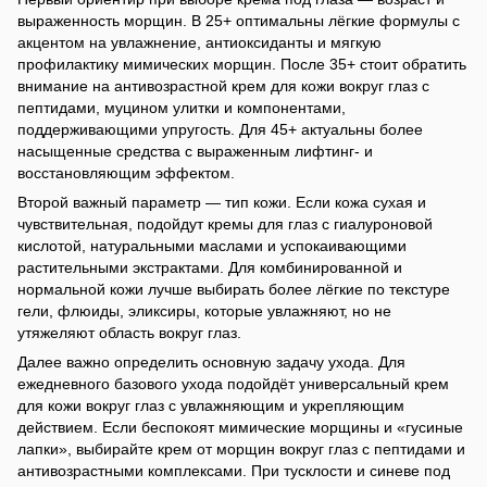
выраженность морщин. В 25+ оптимальны лёгкие формулы с
акцентом на увлажнение, антиоксиданты и мягкую
профилактику мимических морщин. После 35+ стоит обратить
внимание на антивозрастной крем для кожи вокруг глаз с
пептидами, муцином улитки и компонентами,
поддерживающими упругость. Для 45+ актуальны более
насыщенные средства с выраженным лифтинг- и
восстановляющим эффектом.
Второй важный параметр — тип кожи. Если кожа сухая и
чувствительная, подойдут кремы для глаз с гиалуроновой
кислотой, натуральными маслами и успокаивающими
растительными экстрактами. Для комбинированной и
нормальной кожи лучше выбирать более лёгкие по текстуре
гели, флюиды, эликсиры, которые увлажняют, но не
утяжеляют область вокруг глаз.
Далее важно определить основную задачу ухода. Для
ежедневного базового ухода подойдёт универсальный крем
для кожи вокруг глаз с увлажняющим и укрепляющим
действием. Если беспокоят мимические морщины и «гусиные
лапки», выбирайте крем от морщин вокруг глаз с пептидами и
антивозрастными комплексами. При тусклости и синеве под