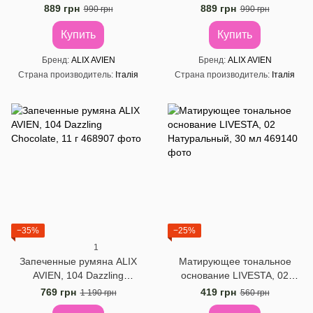
Cinnamon, 11 г
889 грн
889 грн
990 грн
990 грн
Купить
Купить
Бренд
ALIX AVIEN
Бренд
ALIX AVIEN
Страна производитель
Італія
Страна производитель
Італія
−35%
−25%
1
Запеченные румяна ALIX
Матирующее тональное
AVIEN, 104 Dazzling
основание LIVESTA, 02
Chocolate, 11 г
Натуральный, 30 мл
769 грн
419 грн
1 190 грн
560 грн