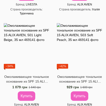
Бренд
LIVESTA
Бренд
ALIX AVIEN
Страна производитель
Страна производитель
Італія
Туреччина
−34%
−42%
Омолаживающее тональное
Омолаживающее тональное
основание из SPF 15 ALIX
основание из SPF 15 ALIX
AVIEN, 501 Light Beige, 35
AVIEN, 503 Soft Peach, 35 мл
1 079 грн
929 грн
1 640 грн
1 600 грн
мл
Купить
Купить
Бренд
ALIX AVIEN
Бренд
ALIX AVIEN