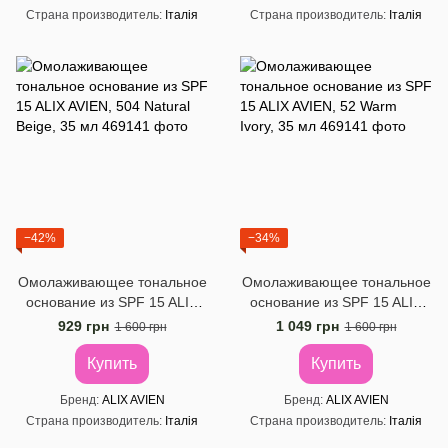
Страна производитель
Італія
Страна производитель
Італія
−42%
−34%
Омолаживающее тональное
Омолаживающее тональное
основание из SPF 15 ALIX
основание из SPF 15 ALIX
AVIEN, 504 Natural Beige, 35
AVIEN, 52 Warm Ivory, 35 мл
929 грн
1 049 грн
1 600 грн
1 600 грн
мл
Купить
Купить
Бренд
ALIX AVIEN
Бренд
ALIX AVIEN
Страна производитель
Італія
Страна производитель
Італія