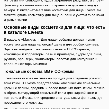
матовый или сияющий), пудра закрепляет результат, а спрей-
фиксатор макияжа помогает сохранить аккуратный вид до
вечера. В интернет-магазине косметики для лица Livesta вы
можете купить косметику для лица онлайн с учетом типа кожи
и ритма жизни.
Основные виды косметики для лица: что есть
в каталоге Livesta
В разделе «Макияж → Для лица» собрана декоративная
косметика для лица на каждый день и для особых случаев.
Здесь вы найдете тональные основы и ВВ/СС-кремы,
консилеры и корректоры, базы и праймеры, пудры для лица,
румяна, бронзеры, хайлайтеры, палетки для контуринга и
спреи-фиксаторы макияжа.
Тональные основы, ВВ и СС-кремы
Тональная основа — главный продукт для создания ровного
тона кожи. В Livesta представлены классические тональные
кремы с легким, средним и более плотным покрытием. Можно
выбрать матирующий тональный крем для жирной кожи с
контролем блеска или средство с натуральным финишем для
повседневного макияжа.
ВВ- и СС-кремы дают более легкое покрытие и часто