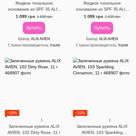
Жидкое тональное
Жидкое тональное
основание из SPF 35 ALIX
основание из SPF 35 ALIX
AVIEN, 302 Ochre Beige, 35
AVIEN, 34 Shell Ivory, 35 мл
1 099 грн
1 099 грн
1 430 грн
1 430 грн
мл
Купить
Купить
Бренд
ALIX AVIEN
Бренд
ALIX AVIEN
Страна производитель
Італія
Страна производитель
Італія
−10%
−10%
1
1
Запеченные румяна ALIX
Запеченные румяна ALIX
AVIEN, 102 Dirty Rose, 11 г
AVIEN, 103 Sparkling