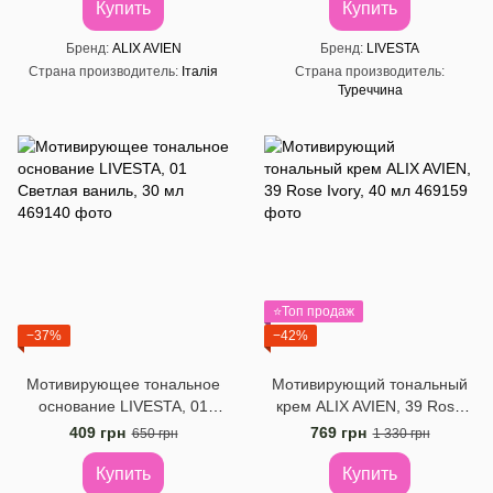
Купить
Купить
Бренд
ALIX AVIEN
Бренд
LIVESTA
Страна производитель
Італія
Страна производитель
Туреччина
⭐Топ продаж
−37%
−42%
Мотивирующее тональное
Мотивирующий тональный
основание LIVESTA, 01
крем ALIX AVIEN, 39 Rose
Светлая ваниль, 30 мл
Ivory, 40 мл
409 грн
769 грн
650 грн
1 330 грн
Купить
Купить