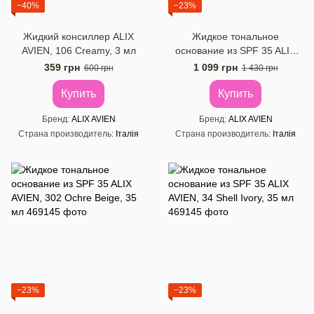
−40%
−23%
Жидкий консиллер ALIX
Жидкое тональное
AVIEN, 106 Creamy, 3 мл
основание из SPF 35 ALIX
AVIEN, 301 Soft Ivory, 35 мл
359 грн
1 099 грн
600 грн
1 430 грн
Купить
Купить
Бренд
ALIX AVIEN
Бренд
ALIX AVIEN
Страна производитель
Італія
Страна производитель
Італія
−23%
−23%