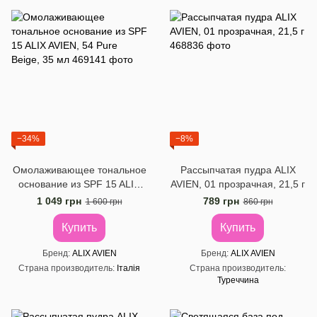
−34%
−8%
Омолаживающее тональное
Рассыпчатая пудра ALIX
основание из SPF 15 ALIX
AVIEN, 01 прозрачная, 21,5 г
AVIEN, 54 Pure Beige, 35 мл
1 049 грн
789 грн
1 600 грн
860 грн
Купить
Купить
Бренд
ALIX AVIEN
Бренд
ALIX AVIEN
Страна производитель
Італія
Страна производитель
Туреччина