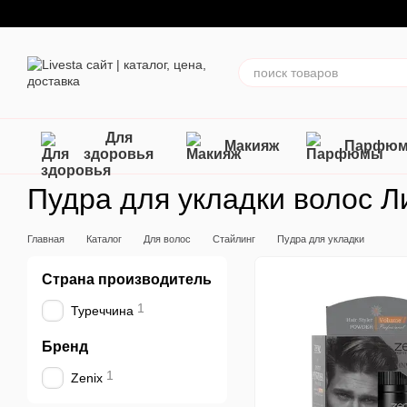
Перейти к основному контенту
Для
Макияж
Парфю
здоровья
Пудра для укладки волос Л
Главная
Каталог
Для волос
Стайлинг
Пудра для укладки
Страна производитель
1
Туреччина
Бренд
1
Zenix