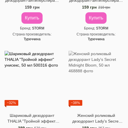
дезодорант-антиперспирант
дезодорант-антиперспирант
STORM Dry Defense, 50 мл
STORM Thermic Resist, 50
159 грн
159 грн
210 грн
мл
Купить
Купить
Бренд
STORM
Бренд
STORM
Страна производитель
Страна производитель
Туреччина
Туреччина
−32%
−38%
Шариковый дезодорант
Женский роликовый
THALIA "Тройной эффект"
дезодорант Lady's Secret
унисекс, 50 ​​мл
Midnight Bloom, 50 мл