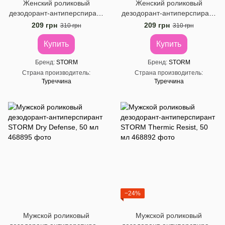
Женский роликовый
Женский роликовый
дезодорант-антиперспирант
дезодорант-антиперспирант
LADY STORM Fit Dry, 50 мл
LADY STORM Love Bright, 50
209 грн
209 грн
310 грн
310 грн
мл
Купить
Купить
Бренд
STORM
Бренд
STORM
Страна производитель
Страна производитель
Туреччина
Туреччина
−24%
Мужской роликовый
Мужской роликовый