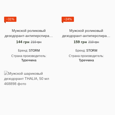
−31%
−24%
Мужской роликовый
Мужской роликовый
дезодорант-антиперспирант
дезодорант-антиперспирант
STORM Extreme Breeze, 50
STORM Invisible Black, 50 мл
144 грн
159 грн
210 грн
210 грн
мл
Бренд
STORM
Бренд
STORM
Страна производитель
Страна производитель
Туреччина
Туреччина