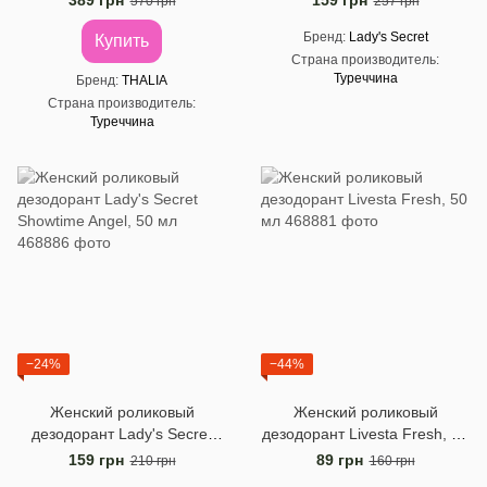
389 грн
159 грн
570 грн
257 грн
Бренд
Lady's Secret
Купить
Страна производитель
Туреччина
Бренд
THALIA
Страна производитель
Туреччина
−24%
−44%
Женский роликовый
Женский роликовый
дезодорант Lady's Secret
дезодорант Livesta Fresh, 50
Showtime Angel, 50 мл
мл
159 грн
89 грн
210 грн
160 грн