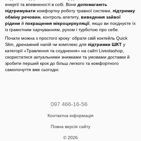
енергії та впевненості в собі. Вони
допомагають
підтримувати
комфортну роботу травної системи,
підтримку
обміну речовин
, контроль апетиту,
виведення зайвої
рідини
й
покращення мікроциркуляції
, якщо ви поєднуєте їх
із грамотним харчуванням, рухом і турботою про себе.
Почати можна з простого кроку: обрати свій коктейль Quick
Slim, дренажний напій чи комплекс для
підтримки ШКТ
у
категорії «Травлення та схуднення» на сайті Livestashop,
скористатися актуальними знижками та умовами доставки й
зробити перший крок до більш легкого та комфортного
самопочуття вже сьогодні.
097 466-16-56
Контактна інформація
Повна версія сайту
© 2026