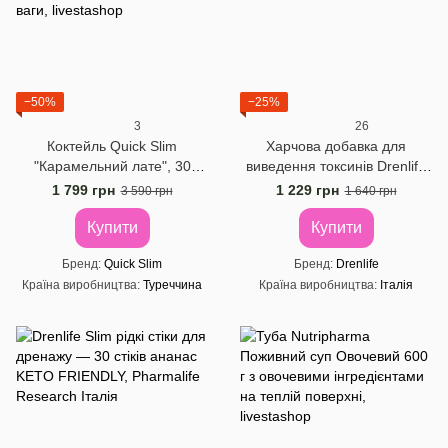
−50%
−25%
3
26
Коктейль Quick Slim
Харчова добавка для
"Карамельний лате", 30
виведення токсинів Drenlife
саше по 23 г
Detox з ароматом лайма та
1 799 грн
1 229 грн
3 590 грн
1 640 грн
імбиру, 30 стіків по 10 мл
Купити
Купити
Бренд
Quick Slim
Бренд
Drenlife
Країна виробництва
Туреччина
Країна виробництва
Італія