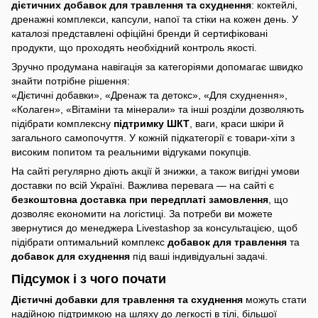
дієтичних добавок для травлення та схуднення
: коктейлі,
дренажні комплекси, капсули, напої та стіки на кожен день. У
каталозі представлені офіційні бренди й сертифіковані
продукти, що проходять необхідний контроль якості.
Зручно продумана навігація за категоріями допомагає швидко
знайти потрібне рішення:
«Дієтичні добавки», «Дренаж та детокс», «Для схуднення»,
«Колаген», «Вітаміни та мінерали» та інші розділи дозволяють
підібрати комплексну
підтримку ШКТ
, ваги, краси шкіри й
загального самопочуття. У кожній підкатегорії є товари-хіти з
високим попитом та реальними відгуками покупців.
На сайті регулярно діють акції й знижки, а також вигідні умови
доставки по всій Україні. Важлива перевага — на сайті є
безкоштовна доставка при передплаті замовлення
, що
дозволяє економити на логістиці. За потреби ви можете
звернутися до менеджера Livestashop за консультацією, щоб
підібрати оптимальний комплекс
добавок для травлення
та
добавок для схуднення
під ваші індивідуальні задачі.
Підсумок і з чого почати
Дієтичні добавки для травлення та схуднення
можуть стати
надійною підтримкою на шляху до легкості в тілі, більшої