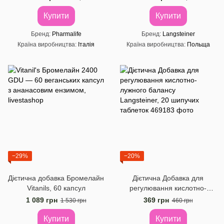
травлення", 60 таб.
Купити
Купити
Бренд
Pharmalife
Бренд
Langsteiner
Країна виробництва
Італія
Країна виробництва
Польща
−29%
−20%
Дієтична добавка Бромелайн
Дієтична Добавка для
Vitanils, 60 капсул
регулювання кислотно-
лужного балансу
1 089 грн
369 грн
1 530 грн
460 грн
Langsteiner, 20 шипучих
таблеток
Купити
Купити