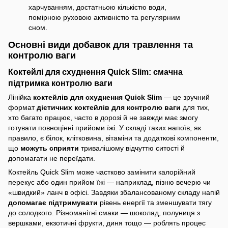
харчуванням, достатньою кількістю води,
помірною руховою активністю та регулярним
сном.
Основні види добавок для травлення та
контролю ваги
Коктейлі для схуднення Quick Slim: смачна
підтримка контролю ваги
Лінійка
коктейлів для схуднення Quick Slim
— це зручний
формат
дієтичних коктейлів для контролю ваги
для тих,
хто багато працює, часто в дорозі й не завжди має змогу
готувати повноцінні прийоми їжі. У складі таких напоїв, як
правило, є білок, клітковина, вітаміни та додаткові компоненти,
що
можуть сприяти
тривалішому відчуттю ситості й
допомагати не переїдати.
Коктейль Quick Slim може частково замінити калорійний
перекус або один прийом їжі — наприклад, пізню вечерю чи
«швидкий» ланч в офісі. Завдяки збалансованому складу напій
допомагає підтримувати
рівень енергії та зменшувати тягу
до солодкого. Різноманітні смаки — шоколад, полуниця з
вершками, екзотичні фрукти, диня тощо — роблять процес