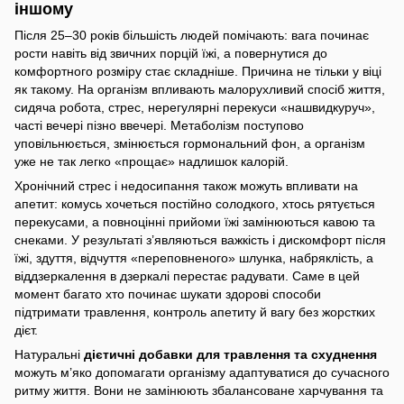
іншому
Після 25–30 років більшість людей помічають: вага починає
рости навіть від звичних порцій їжі, а повернутися до
комфортного розміру стає складніше. Причина не тільки у віці
як такому. На організм впливають малорухливий спосіб життя,
сидяча робота, стрес, нерегулярні перекуси «нашвидкуруч»,
часті вечері пізно ввечері. Метаболізм поступово
уповільнюється, змінюється гормональний фон, а організм
уже не так легко «прощає» надлишок калорій.
Хронічний стрес і недосипання також можуть впливати на
апетит: комусь хочеться постійно солодкого, хтось рятується
перекусами, а повноцінні прийоми їжі замінюються кавою та
снеками. У результаті з’являються важкість і дискомфорт після
їжі, здуття, відчуття «переповненого» шлунка, набряклість, а
віддзеркалення в дзеркалі перестає радувати. Саме в цей
момент багато хто починає шукати здорові способи
підтримати травлення, контроль апетиту й вагу без жорстких
дієт.
Натуральні
дієтичні добавки для травлення та схуднення
можуть м’яко допомагати організму адаптуватися до сучасного
ритму життя. Вони не замінюють збалансоване харчування та