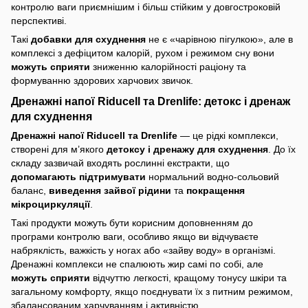
контролю ваги приємнішим і більш стійким у довгостроковій
перспективі.
Такі
добавки для схуднення
не є «чарівною пігулкою», але в
комплексі з дефіцитом калорій, рухом і режимом сну вони
можуть сприяти
зниженню калорійності раціону та
формуванню здорових харчових звичок.
Дренажні напої Riducell та Drenlife: детокс і дренаж
для схуднення
Дренажні напої Riducell та Drenlife
— це рідкі комплекси,
створені для м’якого
детоксу і дренажу для схуднення
. До їх
складу зазвичай входять рослинні екстракти, що
допомагають підтримувати
нормальний водно-сольовий
баланс,
виведення зайвої рідини
та
покращення
мікроциркуляції
.
Такі продукти можуть бути корисним доповненням до
програми контролю ваги, особливо якщо ви відчуваєте
набряклість, важкість у ногах або «зайву воду» в організмі.
Дренажні комплекси не спалюють жир самі по собі, але
можуть сприяти
відчуттю легкості, кращому тонусу шкіри та
загальному комфорту, якщо поєднувати їх з питним режимом,
збалансованим харчуванням і активністю.