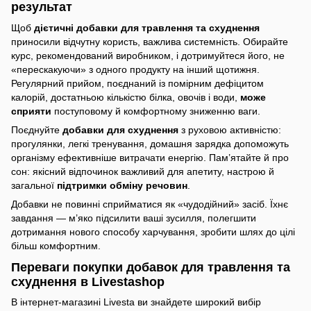
результат
Щоб
дієтичні добавки для травлення та схуднення
приносили відчутну користь, важлива системність. Обирайте
курс, рекомендований виробником, і дотримуйтеся його, не
«перескакуючи» з одного продукту на інший щотижня.
Регулярний прийом, поєднаний із помірним дефіцитом
калорій, достатньою кількістю білка, овочів і води,
може
сприяти
поступовому й комфортному зниженню ваги.
Поєднуйте
добавки для схуднення
з руховою активністю:
прогулянки, легкі тренування, домашня зарядка допоможуть
організму ефективніше витрачати енергію. Пам’ятайте й про
сон: якісний відпочинок важливий для апетиту, настрою й
загальної
підтримки обміну речовин
.
Добавки не повинні сприйматися як «чудодійний» засіб. Їхнє
завдання — м’яко підсилити ваші зусилля, полегшити
дотримання нового способу харчування, зробити шлях до цілі
більш комфортним.
Переваги покупки добавок для травлення та
схуднення в Livestashop
В інтернет-магазині Livesta ви знайдете широкий вибір