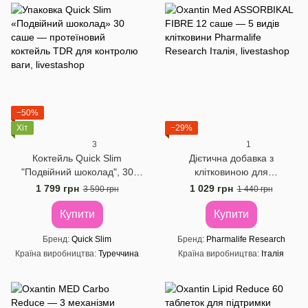
−50%
Хіт
−29%
3
1
Коктейль Quick Slim
Дієтична добавка з
"Подвійний шоколад", 30
клітковиною для
саше по 23 г
нормалізації маси тіла
1 799 грн
1 029 грн
3 590 грн
1 440 грн
Oxantin "Абсорбція", 12 саше
по 7,4
Купити
Купити
Бренд
Quick Slim
Бренд
Pharmalife Research
Країна виробництва
Туреччина
Країна виробництва
Італія