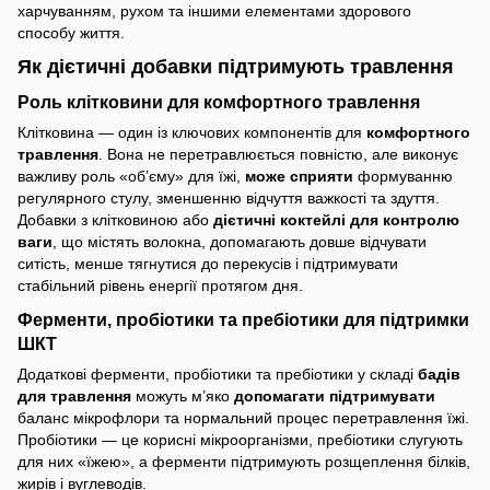
харчуванням, рухом та іншими елементами здорового
способу життя.
Як дієтичні добавки підтримують травлення
Роль клітковини для комфортного травлення
Клітковина — один із ключових компонентів для
комфортного
травлення
. Вона не перетравлюється повністю, але виконує
важливу роль «об’єму» для їжі,
може сприяти
формуванню
регулярного стулу, зменшенню відчуття важкості та здуття.
Добавки з клітковиною або
дієтичні коктейлі для контролю
ваги
, що містять волокна, допомагають довше відчувати
ситість, менше тягнутися до перекусів і підтримувати
стабільний рівень енергії протягом дня.
Ферменти, пробіотики та пребіотики для підтримки
ШКТ
Додаткові ферменти, пробіотики та пребіотики у складі
бадів
для травлення
можуть м’яко
допомагати підтримувати
баланс мікрофлори та нормальний процес перетравлення їжі.
Пробіотики — це корисні мікроорганізми, пребіотики слугують
для них «їжею», а ферменти підтримують розщеплення білків,
жирів і вуглеводів.