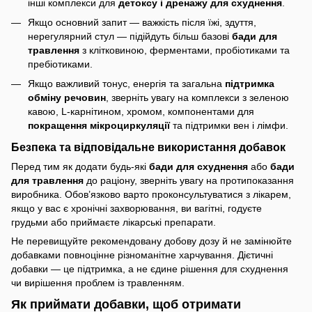
інші комплекси для
детоксу і дренажу для схуднення
.
Якщо основний запит — важкість після їжі, здуття,
нерегулярний стул — підійдуть більш базові
бади для
травлення
з клітковиною, ферментами, пробіотиками та
пребіотиками.
Якщо важливий тонус, енергія та загальна
підтримка
обміну речовин
, зверніть увагу на комплекси з зеленою
кавою, L-карнітином, хромом, компонентами для
покращення мікроциркуляції
та підтримки вен і лімфи.
Безпека та відповідальне використання добавок
Перед тим як додати будь-які
бади для схуднення
або
бади
для травлення
до раціону, зверніть увагу на протипоказання
виробника. Обов’язково варто проконсультуватися з лікарем,
якщо у вас є хронічні захворювання, ви вагітні, годуєте
грудьми або приймаєте лікарські препарати.
Не перевищуйте рекомендовану добову дозу й не замінюйте
добавками повноцінне різноманітне харчування. Дієтичні
добавки — це підтримка, а не єдине рішення для схуднення
чи вирішення проблем із травленням.
Як приймати добавки, щоб отримати