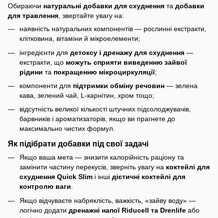
Обираючи
натуральні добавки для схуднення
та
добавки
для травлення
, звертайте увагу на:
наявність натуральних компонентів — рослинні екстракти,
клітковина, вітаміни й мікроелементи;
інгредієнти для
детоксу і дренажу для схуднення
—
екстракти, що
можуть сприяти
виведенню зайвої
рідини
та
покращенню мікроциркуляції
;
компоненти для
підтримки обміну речовин
— зелена
кава, зелений чай, L-карнітин, хром тощо;
відсутність великої кількості штучних підсолоджувачів,
барвників і ароматизаторів, якщо ви прагнете до
максимально чистих формул.
Як підібрати добавки під свої задачі
Якщо ваша мета — знизити калорійність раціону та
замінити частину перекусів, зверніть увагу на
коктейлі для
схуднення Quick Slim
і інші
дієтичні коктейлі для
контролю ваги
.
Якщо відчуваєте набряклість, важкість, «зайву воду» —
логічно додати
дренажні напої Riducell та Drenlife
або