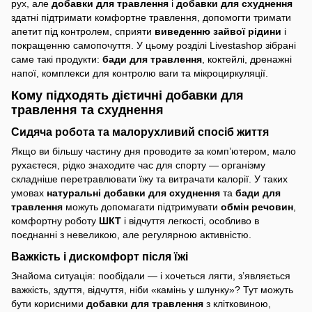
рух, але
добавки для травлення
і
добавки для схуднення
здатні підтримати комфортне травлення, допомогти тримати
апетит під контролем, сприяти
виведенню зайвої рідини
і
покращенню самопочуття. У цьому розділі Livestashop зібрані
саме такі продукти:
бади для травлення
, коктейлі, дренажні
напої, комплекси для контролю ваги та мікроциркуляції.
Кому підходять дієтичні добавки для
травлення та схуднення
Сидяча робота та малорухливий спосіб життя
Якщо ви більшу частину дня проводите за комп’ютером, мало
рухаєтеся, рідко знаходите час для спорту — організму
складніше перетравлювати їжу та витрачати калорії. У таких
умовах
натуральні добавки для схуднення
та
бади для
травлення
можуть допомагати підтримувати
обмін речовин
,
комфортну роботу
ШКТ
і відчуття легкості, особливо в
поєднанні з невеликою, але регулярною активністю.
Важкість і дискомфорт після їжі
Знайома ситуація: пообідали — і хочеться лягти, з’являється
важкість, здуття, відчуття, ніби «камінь у шлунку»? Тут можуть
бути корисними
добавки для травлення
з клітковиною,