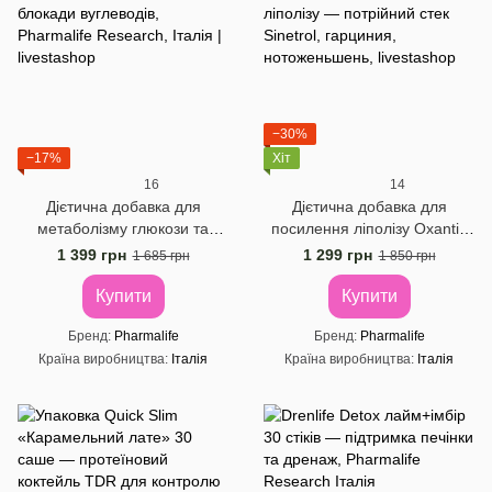
−30%
−17%
Хіт
16
14
Дієтична добавка для
Дієтична добавка для
метаболізму глюкози та
посилення ліполізу Oxantin
вуглеводів Oxantin
"Спалення жирів", 60 таб.
1 399 грн
1 299 грн
1 685 грн
1 850 грн
"Розщеплення вуглеводів",
60 т
Купити
Купити
Бренд
Pharmalife
Бренд
Pharmalife
Країна виробництва
Італія
Країна виробництва
Італія