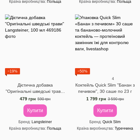
Країна виробництва
Польща
Країна виробництва
Польща
−19%
−50%
4
Дієтична добавка
Коктейль Quick Slim "Банан з
"Оригінальні шведські трави"
печивом", 30 саше по 23 г
Langsteiner, 100 мл
479 грн
1 799 грн
590 грн
3 590 грн
Купити
Купити
Бренд
Langsteiner
Бренд
Quick Slim
Країна виробництва
Польща
Країна виробництва
Туреччина