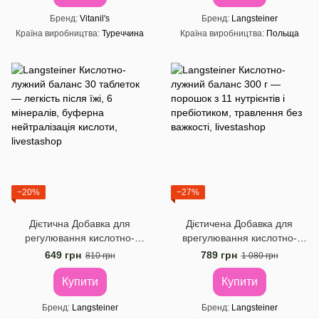
Бренд
Vitanil's
Бренд
Langsteiner
Країна виробництва
Туреччина
Країна виробництва
Польща
−20%
−27%
Дієтична Добавка для
Дієтичена Добавка для
регулювання кислотно-
врегулювання кислотно-
лужного балансу
лужного балансу
649 грн
789 грн
810 грн
1 080 грн
Langsteiner, 30 таблеток
Langsteiner, 300 г
Купити
Купити
Бренд
Langsteiner
Бренд
Langsteiner