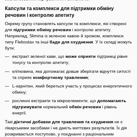
Капсули та комплекси для підтримки обміну
речовин і контролю апетиту
Окрему групу становлять капсули та комплекси, які створені
для
підтримки обміну речовин
і контролю апетиту.
Наприклад, Slimina із зеленою кавою й хромом, комплекси
типу Flebostax та інші
бади для схуднення
. У їх складі можуть
бути:
екстракт зеленої кави, що
може сприяти
підтримці рівня
тонусу та контролю апетиту;
клітковина, яка допомагає довше зберігати відчуття ситості
та сприяє
комфортному травленню
;
L-карнітин, який береться участь у процесах енергетичного
обміну;
рослинні екстракти та мікроелементи, що
допомагають
підтримувати
нормальний
обмін речовин
і рівень
енергії.
Такі
дієтичні добавки для травлення та схуднення
не є
лікарськими засобами і не дають миттєвих результатів. Їх дія
розкривається поступово, у поєднанні з раціональним