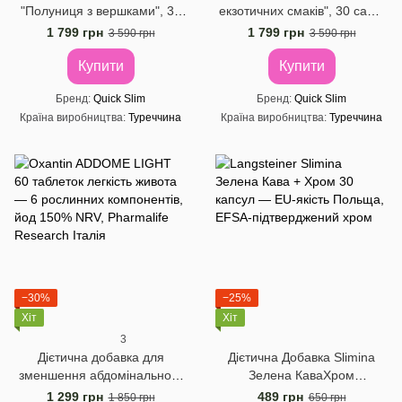
"Полуниця з вершками", 30
екзотичних смаків", 30 саше
саше по 23 г
по 23 г
1 799 грн
1 799 грн
3 590 грн
3 590 грн
Купити
Купити
Бренд
Quick Slim
Бренд
Quick Slim
Країна виробництва
Туреччина
Країна виробництва
Туреччина
−30%
−25%
Хіт
Хіт
3
Дієтична добавка для
Дієтична Добавка Slimina
зменшення абдомінального
Зелена КаваХром
жиру Oxantin "Легке
Langsteiner, 30 капсул
1 299 грн
489 грн
1 850 грн
650 грн