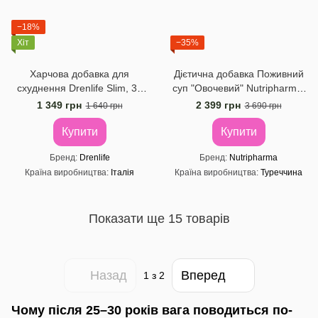
−18%
Хіт
−35%
Харчова добавка для
Дієтична добавка Поживний
схуднення Drenlife Slim, 30
суп "Овочевий" Nutripharma,
стіків по 10 мл
600 г
1 349 грн
2 399 грн
1 640 грн
3 690 грн
Купити
Купити
Бренд
Drenlife
Бренд
Nutripharma
Країна виробництва
Італія
Країна виробництва
Туреччина
Показати ще 15 товарів
Назад
Вперед
1
з 2
Чому після 25–30 років вага поводиться по-