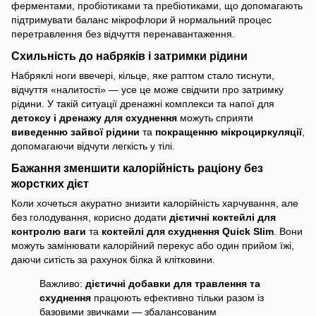
ферментами, пробіотиками та пребіотиками, що допомагають
підтримувати баланс мікрофлори й нормальний процес
перетравлення без відчуття перенавантаження.
Схильність до набряків і затримки рідини
Набряклі ноги ввечері, кільце, яке раптом стало тиснути,
відчуття «налитості» — усе це може свідчити про затримку
рідини. У такій ситуації дренажні комплекси та напої для
детоксу і дренажу для схуднення
можуть сприяти
виведенню зайвої рідини
та
покращенню мікроциркуляції
,
допомагаючи відчути легкість у тілі.
Бажання зменшити калорійність раціону без
жорстких дієт
Коли хочеться акуратно знизити калорійність харчування, але
без голодування, корисно додати
дієтичні коктейлі для
контролю ваги
та
коктейлі для схуднення Quick Slim
. Вони
можуть замінювати калорійний перекус або один прийом їжі,
даючи ситість за рахунок білка й клітковини.
Важливо:
дієтичні добавки для травлення та
схуднення
працюють ефективно тільки разом із
базовими звичками — збалансованим