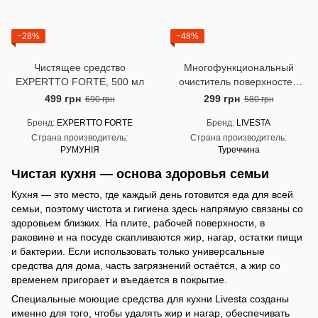
−28%
−48%
Чистящее средство
Многофункциональный
EXPERTTO FORTE, 500 мл
очиститель поверхностей
LIVESTA, 1000 мл
499 грн
299 грн
690 грн
580 грн
Бренд
EXPERTTO FORTE
Бренд
LIVESTA
Страна производитель
Страна производитель
РУМУНІЯ
Туреччина
Чистая кухня — основа здоровья семьи
Кухня — это место, где каждый день готовится еда для всей
семьи, поэтому чистота и гигиена здесь напрямую связаны со
здоровьем близких. На плите, рабочей поверхности, в
раковине и на посуде скапливаются жир, нагар, остатки пищи
и бактерии. Если использовать только универсальные
средства для дома, часть загрязнений остаётся, а жир со
временем пригорает и въедается в покрытие.
Специальные моющие средства для кухни Livesta созданы
именно для того, чтобы удалять жир и нагар, обеспечивать