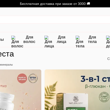
Бесплатная доставка при заказе от 3000 🚚
Для
Для
Для
мы
волос
лица
тела
еста
С
 минералы