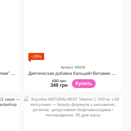
−29%
Артикул: 500218
Диетическая добавка "Комплекс Магния" Vitanil's, 60 капсул
Диетическая добавка Кальций+Витамин D3 LIVESTA, 60 капс.
490 грн
Купить
349 грн