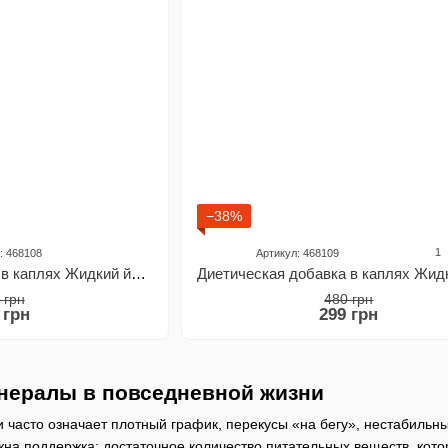
−38%
1
: 468108
Артикул: 468109
Диетическая добавка в каплях Жидкий йод Vitanil's, 20 мл
 грн
480 грн
 грн
299 грн
нералы в повседневной жизни
часто означает плотный график, перекусы «на бегу», нестабильны
на поддержка: достаточное количество питательных веществ, кото