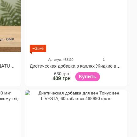
−35%
1
Артикул: 468110
Диетическая добавка Бета Глюкан NATURALNEST, 30 растительных капсул
Диетическая добавка в каплях Жидкие витамины D3 и К2 Vitanil's, 20 мл
630 грн
Купить
409 грн