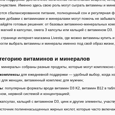
чувствие. Именно здесь свою роль могут сыграть витамины и мин
тся сбалансированное питание, полноценный сон и регулярная физ
ские добавки с витаминами и минералами могут помочь не забыват
найдёте готовые решения: от базовых витаминно-минеральных комп
 магний в капсулах, омега 3 капсулы или кальций с витамином D3.
 странице интернет-магазина Livesta, где можно витамины купить и
могли выбрать витамины и минералы именно под свой образ жизни,
атегорию витаминов и минералов
и минералы» собраны разные продукты, которые могут комплексно 
 комплексы
для ежедневной поддержки — удобный выбор, когда хо
 для женщин, витаминный комплекс для мужчин;
ны
: популярные форматы вроде витамин D3 K2, витамин B12 в табле
ном, нервной системой и концентрацией;
 капсулах, кальций с витамином D3, цинк и другие элементы, учас
сточник полиненасыщенных жирных кислот, которые часто включают