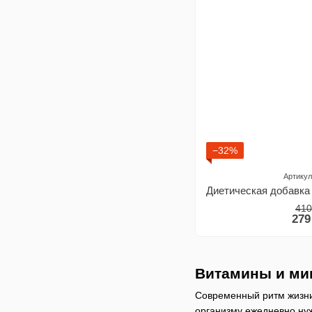
−32%
Артикул
410
279
Витамины и ми
Современный ритм жизни 
организму ежедневно нуж