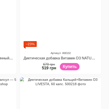
−23%
Артикул: 468102
Диетическая добавка Мультивитаминный комплекс для мужчин Vitanil's, 60 капсул
Диетическая добавка Витамин D3 NATURALNEST 1000 UI в спрее, 10 мл
670 грн
Купить
519 грн