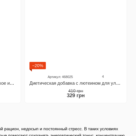
−20%
4
Артикул: 468025
Диетическая добавка в каплях Жидкое ионное железо Vitanil's, 30 мл
Диетическая добавка с лютеином для улучшения зрения "Офталикс" LIVESTA, 30 капсул
410 грн
329 грн
й рацион, недосып и постоянный стресс. В таких условиях
рые помогают сохранять энергетический тонус, концентрацию,