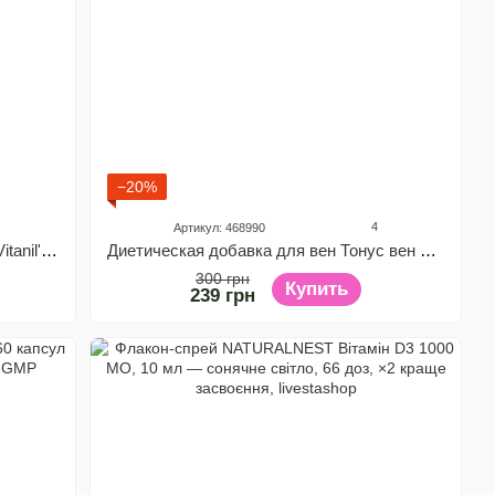
−20%
4
Артикул: 468990
Диетическая добавка Витамин В12 Vitanil's, 60 таблеток
Диетическая добавка для вен Тонус вен LIVESTA, 60 таблеток
300 грн
Купить
239 грн