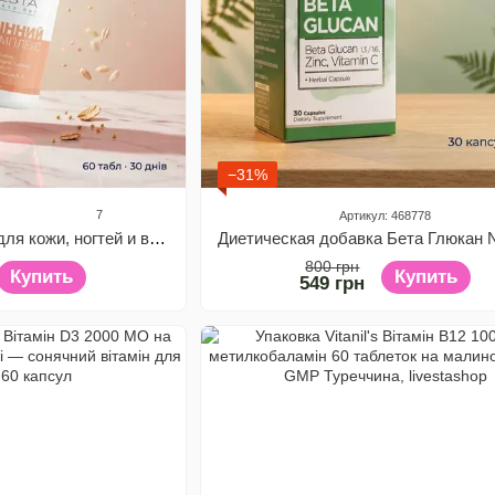
−31%
7
Артикул: 468778
Витаминная добавка для кожи, ногтей и волос "Витаминный бьюти-комплекс"
800 грн
Купить
Купить
549 грн