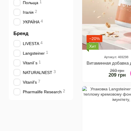
1
Польща
2
Італія
4
УКРАЇНА
Бренд
−20%
4
LIVESTA
Хит
1
Langsteiner
Артикул: 469298
1
Vitanil`s
260 грн
3
NATURALNEST
209 грн
7
Vitanil's
2
Pharmalife Research