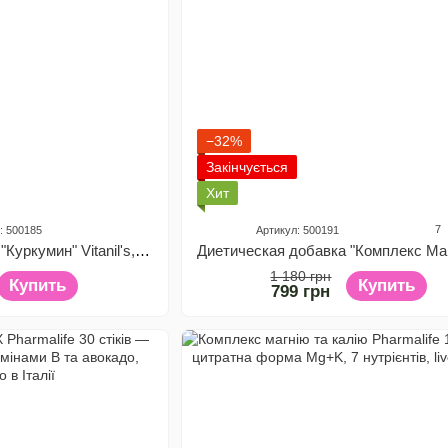
−32%
Закінчується
Хит
7
: 500185
Артикул: 500191
Диетическая добавка "Куркумин" Vitanil's, 30 капсул
1 180 грн
Купить
Купить
799 грн