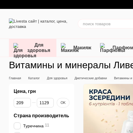
Перейти к основному контенту
Для
Макияж
Парфю
здоровья
Витамины и минералы Лив
Главная
Каталог
Для здоровья
Диетические добавки
Витамины и
Цена, грн
От Цена, грн
До Цена, грн
OK
Страна производитель
11
Туреччина