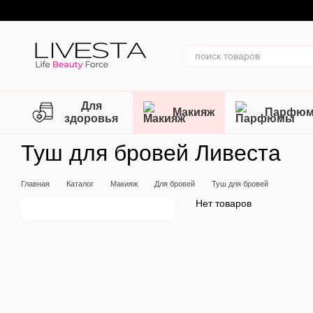
Перейти к основному контенту
Для
Макияж
Парфю
здоровья
Туш для бровей Ливеста
Главная
Каталог
Макияж
Для бровей
Туш для бровей
Нет товаров