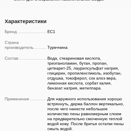
Характеристики
Бренд
EC1
Страна
производитель
Туреччина
Состав
Вода, стеариновая кислота,
триэтаноламин, бутан, пропан,
цетеарет-25, лаурилсульфат натрия,
глицерин, пропиленгликоль, изобутан,
отдушка, токоферол, сок алоэ вера,
лимонная кислота, сорбат калия,
бензоат натрия, метилпара.
Применение
Для наружного использования хорошо
встряхнуть, держа баллон вертикально,
после чего нанести небольшое
количество пены равномерным слоем
на предварительно смоченную теплой
водой кожу. После бритья остатки пены
смыть водой.