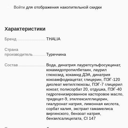
Войти
для отображения накопительной скидки
%
Характеристики
Бренд
THALIA
Страна
производитель
Туреччина
Состав
Вода, динатрия лауретсульфосукцинат,
кокамидопропилбетаин, лаурил
глюкозид, кокамид ДЭА, динатрия
кокоамфодиацетат, глицерин, ПЭГ-120
диолеат метилглюкозы, ПЭГ-7 глицерил
кокоат, полисорбат 20, отдушка, ПЭГ-40
гидрогенизированное касторовое масло,
тридецет-9, этилгексилглицерин,
гиалуронат натрия, лимонная кислота,
сорбат калия, экстракт гамамелиса
виргинского, бензоат натрия,
бензилсалицилата, CI 147