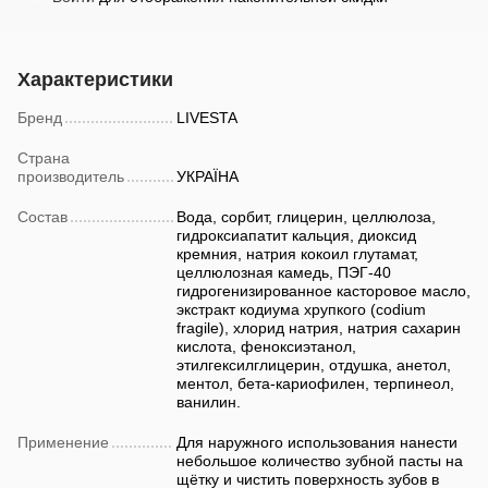
Характеристики
Бренд
LIVESTA
Страна
производитель
УКРАЇНА
Состав
Вода, сорбит, глицерин, целлюлоза,
гидроксиапатит кальция, диоксид
кремния, натрия кокоил глутамат,
целлюлозная камедь, ПЭГ-40
гидрогенизированное касторовое масло,
экстракт кодиума хрупкого (codium
fragile), хлорид натрия, натрия сахарин
кислота, феноксиэтанол,
этилгексилглицерин, отдушка, анетол,
ментол, бета-кариофилен, терпинеол,
ванилин.
Применение
Для наружного использования нанести
небольшое количество зубной пасты на
щётку и чистить поверхность зубов в