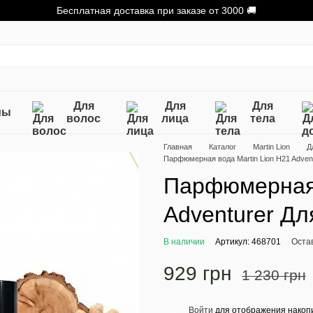
Бесплатная доставка при заказе от 3000 🚚
Для
Для
Для
мы
волос
лица
тела
Главная
Каталог
Martin Lion
Д
Парфюмерная вода Martin Lion H21 Adven
Парфюмерная 
Adventurer Дл
В наличии
Артикул: 468701
Оста
929 грн
1 230 грн
Войти
для отображения накопи
%