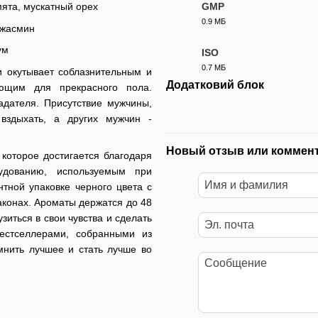
GMP
мята, мускатный орех
0.9 МБ
, жасмин
PDF
ум
ISO
0.7 МБ
и окутывает соблазнительным и
PDF
Додатковий блок
ющим для прекрасного пола.
адателя. Присутствие мужчины,
 вздыхать, а других мужчин -
Новый отзыв или коммен
которое достигается благодаря
удованию, используемым при
тной упаковке черного цвета с
конах. Ароматы держатся до 48
иться в свои чувства и сделать
естселлерами, собранными из
мнить лучшее и стать лучше во