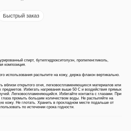
Быстрый заказ
урированный спирт, бутилгидрокситолуэн, пропиленгликоль,
я композиция.
го использования распылите на кожу, держа флакон вертикально.
ь вблизи открытого огня, легковоспламеняющихся материалов или
 предметов. Избегать нагревания выше 50 С и воздействия прямых
учей. Легковоспламеняющийся. Избегайте контакта с глазами. При
 глаза промыть большим количеством воды. Не распыляйте на
ю кожу. Не глотать. Хранить в прохладном месте подальше от
спользовать по истечении срока годности.