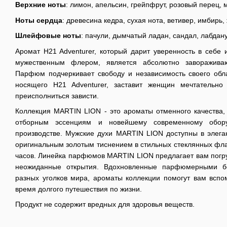
Верхние ноты
: лимон, апельсин, грейпфрут, розовый перец, 
Ноты сердца
: древесина кедра, сухая нота, ветивер, имбирь
Шлейфовые ноты
: пачули, дымчатый ладан, сандал, лабдан
Аромат H21 Adventurer, который дарит уверенность в себе 
мужественным флером, является абсолютно заворажива
Парфюм подчеркивает свободу и независимость своего обл
носящего H21 Adventurer, заставит женщин мечтательно
преисполниться зависти.
Коллекция MARTIN LION - это ароматы отменного качества, 
отборным эссенциям и новейшему современному обор
производстве. Мужские духи MARTIN LION доступны в элеган
оригинальным золотым тиснением в стильных стеклянных фла
часов. Линейка парфюмов MARTIN LION предлагает вам погруз
неожиданные открытия. Вдохновленные парфюмерными б
разных уголков мира, ароматы коллекции помогут вам вспо
время долгого путешествия по жизни.
Продукт не содержит вредных для здоровья веществ.