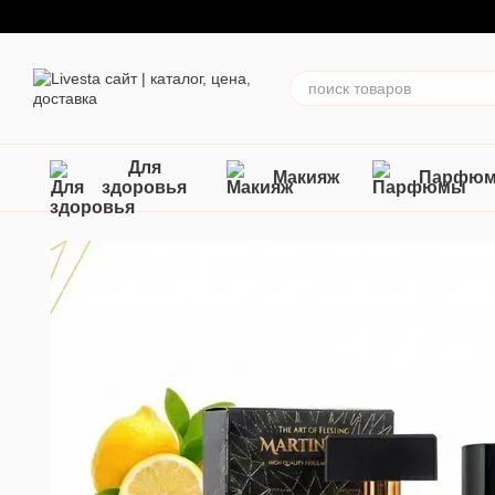
Перейти к основному контенту
Для
Макияж
Парфю
здоровья