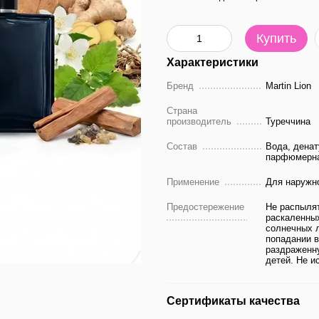
Купить
Характеристики
Бренд
Martin Lion
Страна
производитель
Туреччина
Состав
Вода, денат
парфюмерна
Применение
Для наружно
Предостережение
Не распылят
раскаленных
солнечных л
попадании в
раздраженну
детей. Не и
Сертификаты качества