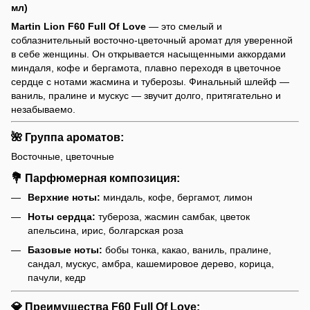
мл)
Martin Lion F60 Full Of Love
— это смелый и
соблазнительный восточно-цветочный аромат для уверенной
в себе женщины. Он открывается насыщенными аккордами
миндаля, кофе и бергамота, плавно переходя в цветочное
сердце с нотами жасмина и туберозы. Финальный шлейф —
ваниль, пралине и мускус — звучит долго, притягательно и
незабываемо.
🌺 Группа ароматов:
Восточные, цветочные
💐 Парфюмерная композиция:
Верхние ноты:
миндаль, кофе, бергамот, лимон
Ноты сердца:
тубероза, жасмин самбак, цветок
апельсина, ирис, болгарская роза
Базовые ноты:
бобы тонка, какао, ваниль, пралине,
сандал, мускус, амбра, кашемировое дерево, корица,
пачули, кедр
💎 Преимущества F60 Full Of Love: