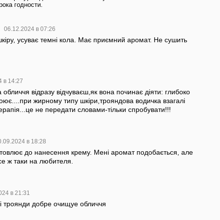
рока годности.
а
06.12.2024 в 07:26
шкіру, усуває темні кола. Має приємний аромат. Не сушить
4 в 14:27
 обличчя відразу відчуваєш,як вона починає діяти: глибоко
оює....при жирному типу шкіри,трояндова водичка взагалі
ерапія...це не передати словами-тільки спробувати!!!
0.09.2024 в 18:28
готовлює до нанесення крему. Мені аромат подобається, але
все ж таки на любителя.
024 в 21:31
i троянди добре очищуе обличчя