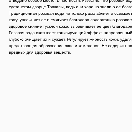
отведено особое место. В частности, известно, что розовой в
султанском дворце Топкапы, ведь они хорошо знали о ее благ
Традиционная розовая вода не только расслабляет и освежае
кожу, увлажняет ее и смягчает благодаря содержанию розово
здоровое сияние тусклой коже, выравнивает ее цвет благодар
Розовая вода оказывает тонизирующий эффект, направленный
глубоко очищает их и сужает. Регулирует жирность кожи, удаля
предотвращая образование акне и комедонов. Не содержит па
вредных для здоровья веществ.