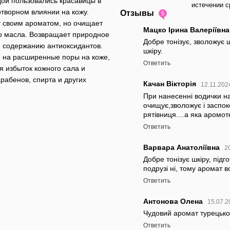
одой пользовались красавицы в
истечении с
отворном влиянии на кожу.
Отзывы
5
т своим ароматом, но очищает
Мацко Ірина Валеріївн
го масла. Возвращает природное
Добре тонізує, зволожує 
я содержанию антиоксидантов.
шкіру.
 на расширенные поры на коже,
Ответить
я избыток кожного сала и
рабенов, спирта и других
Качан Вікторія
12.11.202
При нанесенні водички на
очищує,зволожує і заспок
рятівниця....а яка аромот
Ответить
Варвара Анатоліївна
2
Добре тонізує шкіру, під
подрузі ні, тому аромат 
Ответить
Антонова Олена
15.07.2
Чудовий аромат турецько
Ответить