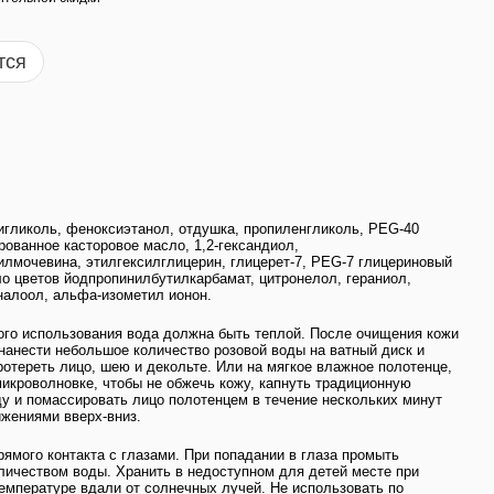
тся
игликоль, феноксиэтанол, отдушка, пропиленгликоль, PEG-40
рованное касторовое масло, 1,2-гександиол,
лмочевина, этилгексилглицерин, глицерет-7, PEG-7 глицериновый
ло цветов йодпропинилбутилкарбамат, цитронелол, гераниол,
налоол, альфа-изометил ионон.
ого использования вода должна быть теплой. После очищения кожи
нанести небольшое количество розовой воды на ватный диск и
ротереть лицо, шею и декольте. Или на мягкое влажное полотенце,
микроволновке, чтобы не обжечь кожу, капнуть традиционную
у и помассировать лицо полотенцем в течение нескольких минут
жениями вверх-вниз.
рямого контакта с глазами. При попадании в глаза промыть
ичеством воды. Хранить в недоступном для детей месте при
емпературе вдали от солнечных лучей. Не использовать по