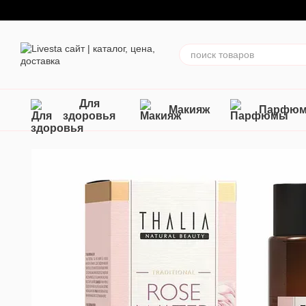
Перейти к основному контенту
Для
Макияж
Парфю
здоровья