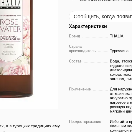
Сообщить, когда появи
Характеристики
Бренд
THALIA
Страна
производитель
Туреччина
Состав
Вода, этокс
гидрогенизи
диазолидини
кокоат, мас
эвгенол, ли
Применение
Для наружн
от макияжа 
аккуратно п
нагретое в 
розовую вод
мягкими дви
Предостережение
Избегайте п
ах, а в турецких традициях ему
большим кол
комнатной т