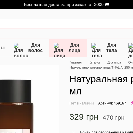
Бесплатная доставка при заказе от 3000 🚚
Для
Для
Для
мы
волос
лица
тела
Главная
Каталог
Для лица
Оч
Натуральная розовая вода THALIA, 250 
Натуральная 
мл
Нет в наличии
Артикул: 469167
329 грн
470 грн
Войти
для отображения накопи
%