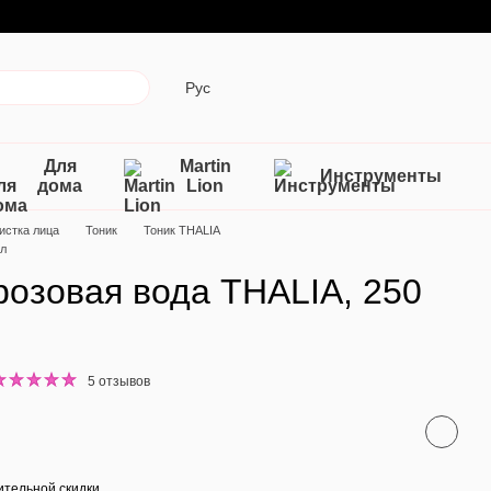
Рус
Для
Martin
Инструменты
дома
Lion
истка лица
Тоник
Тоник THALIA
мл
розовая вода THALIA, 250
5 отзывов
тельной скидки