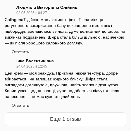
Людмила Вікторівна Олійник
08.05.2025 в 04:27
CollagenaT дійсно має ліфтинг-ефект. Після місяця
регулярного використання бачу покращення в зоні щік і
підборіддя, зменшилась в’ялість. Дуже делікатний до шкіри, не
викликає подразнень. Шкіра стала більш щільною, насиченою
— як після хорошого салонного догляду.
Ответить
Інна Валентинівна
24.04.2025 в 12:45
Цей крем — моя знахідка. Приємна, ніжна текстура, добре
вбирається і не залишає жирного блиску. Шкіра стала
виглядати доглянутою, пружною, навіть злегка підтягнутою.
Користуюсь щодня вранці, дуже подобається відчуття після
нанесення — немає сухості цілий день.
Ответить
Еще 1 отзыв