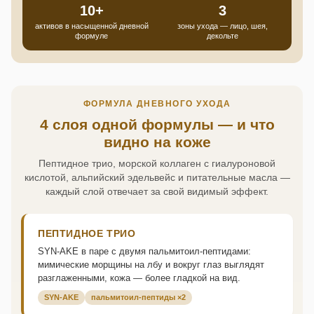
10+
3
активов в насыщенной дневной
зоны ухода — лицо, шея,
формуле
декольте
ФОРМУЛА ДНЕВНОГО УХОДА
4 слоя одной формулы — и что
видно на коже
Пептидное трио, морской коллаген с гиалуроновой
кислотой, альпийский эдельвейс и питательные масла —
каждый слой отвечает за свой видимый эффект.
ПЕПТИДНОЕ ТРИО
SYN-AKE в паре с двумя пальмитоил-пептидами:
мимические морщины на лбу и вокруг глаз выглядят
разглаженными, кожа — более гладкой на вид.
SYN-AKE
пальмитоил-пептиды ×2