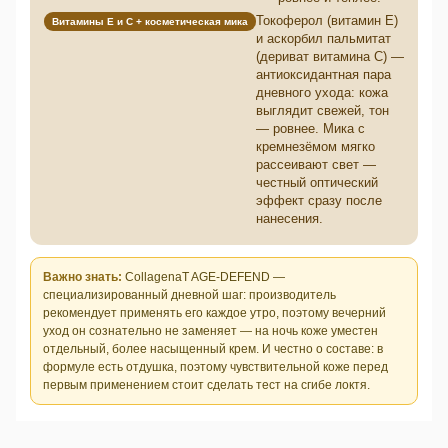
Токоферол (витамин E)
Витамины E и C + косметическая мика
и аскорбил пальмитат
(дериват витамина C) —
антиоксидантная пара
дневного ухода: кожа
выглядит свежей, тон
— ровнее. Мика с
кремнезёмом мягко
рассеивают свет —
честный оптический
эффект сразу после
нанесения.
Важно знать:
CollagenaT AGE-DEFEND —
специализированный дневной шаг: производитель
рекомендует применять его каждое утро, поэтому вечерний
уход он сознательно не заменяет — на ночь коже уместен
отдельный, более насыщенный крем. И честно о составе: в
формуле есть отдушка, поэтому чувствительной коже перед
первым применением стоит сделать тест на сгибе локтя.