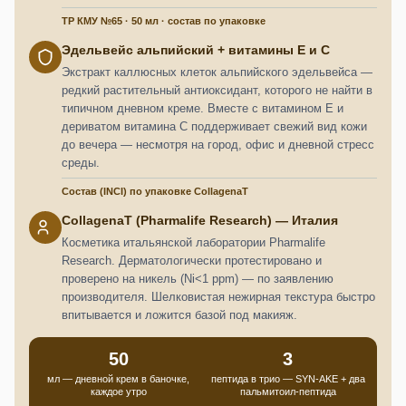
ТР КМУ №65 · 50 мл · состав по упаковке
Эдельвейс альпийский + витамины E и C
Экстракт каллюсных клеток альпийского эдельвейса —
редкий растительный антиоксидант, которого не найти в
типичном дневном креме. Вместе с витамином E и
дериватом витамина C поддерживает свежий вид кожи
до вечера — несмотря на город, офис и дневной стресс
среды.
Состав (INCI) по упаковке CollagenaT
CollagenaT (Pharmalife Research) — Италия
Косметика итальянской лаборатории Pharmalife
Research. Дерматологически протестировано и
проверено на никель (Ni<1 ppm) — по заявлению
производителя. Шелковистая нежирная текстура быстро
впитывается и ложится базой под макияж.
50
3
мл — дневной крем в баночке,
пептида в трио — SYN-AKE + два
каждое утро
пальмитоил-пептида