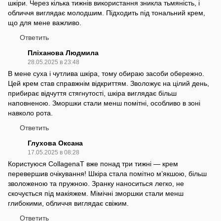
шкіри. Через кілька тижнів використання зникла тьмяність, і
обличчя виглядає молодшим. Підходить під тональний крем,
що для мене важливо.
Ответить
Пліханова Людмила
28.05.2025 в 23:48
В мене суха і чутлива шкіра, тому обираю засоби обережно.
Цей крем став справжнім відкриттям. Зволожує на цілий день,
прибирає відчуття стягнутості, шкіра виглядає більш
наповненою. Зморшки стали менш помітні, особливо в зоні
навколо рота.
Ответить
Глухова Оксана
17.05.2025 в 08:28
Користуюся CollagenaT вже понад три тижні — крем
перевершив очікування! Шкіра стала помітно м’якшою, більш
зволоженою та пружною. Зранку наноситься легко, не
скочується під макіяжем. Мімічні зморшки стали менш
глибокими, обличчя виглядає свіжим.
Ответить