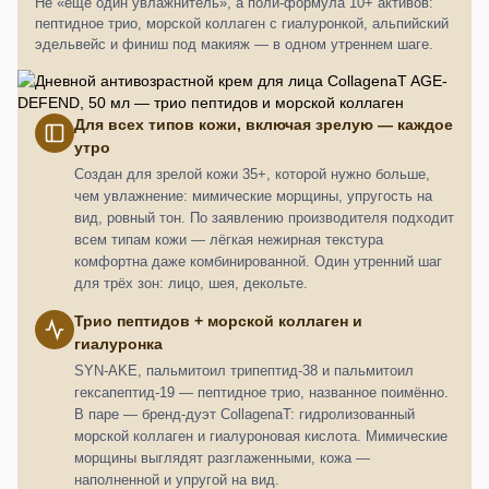
Не «ещё один увлажнитель», а поли-формула 10+ активов:
пептидное трио, морской коллаген с гиалуронкой, альпийский
эдельвейс и финиш под макияж — в одном утреннем шаге.
Для всех типов кожи, включая зрелую — каждое
утро
Создан для зрелой кожи 35+, которой нужно больше,
чем увлажнение: мимические морщины, упругость на
вид, ровный тон. По заявлению производителя подходит
всем типам кожи — лёгкая нежирная текстура
комфортна даже комбинированной. Один утренний шаг
для трёх зон: лицо, шея, декольте.
Трио пептидов + морской коллаген и
гиалуронка
SYN-AKE, пальмитоил трипептид-38 и пальмитоил
гексапептид-19 — пептидное трио, названное поимённо.
В паре — бренд-дуэт CollagenaT: гидролизованный
морской коллаген и гиалуроновая кислота. Мимические
морщины выглядят разглаженными, кожа —
наполненной и упругой на вид.