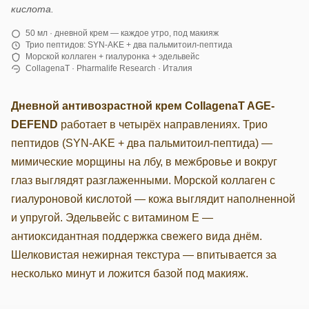
кислота.
50 мл · дневной крем — каждое утро, под макияж
Трио пептидов: SYN-AKE + два пальмитоил-пептида
Морской коллаген + гиалуронка + эдельвейс
CollagenaT · Pharmalife Research · Италия
Дневной антивозрастной крем CollagenaT AGE-
DEFEND
работает в четырёх направлениях. Трио
пептидов (SYN-AKE + два пальмитоил-пептида) —
мимические морщины на лбу, в межбровье и вокруг
глаз выглядят разглаженными. Морской коллаген с
гиалуроновой кислотой — кожа выглядит наполненной
и упругой. Эдельвейс с витамином E —
антиоксидантная поддержка свежего вида днём.
Шелковистая нежирная текстура — впитывается за
несколько минут и ложится базой под макияж.