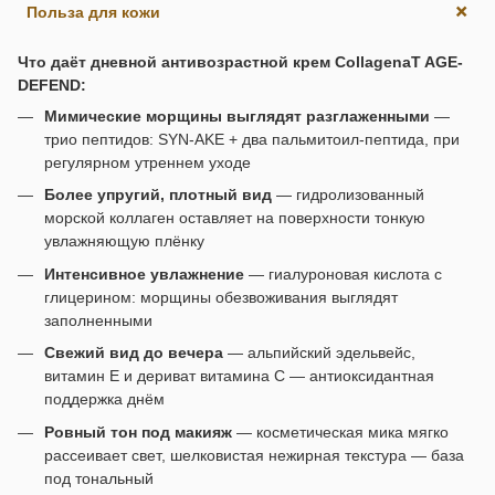
Польза для кожи
Что даёт дневной антивозрастной крем CollagenaT AGE-
DEFEND:
Мимические морщины выглядят разглаженными
—
трио пептидов: SYN-AKE + два пальмитоил-пептида, при
регулярном утреннем уходе
Более упругий, плотный вид
— гидролизованный
морской коллаген оставляет на поверхности тонкую
увлажняющую плёнку
Интенсивное увлажнение
— гиалуроновая кислота с
глицерином: морщины обезвоживания выглядят
заполненными
Свежий вид до вечера
— альпийский эдельвейс,
витамин E и дериват витамина C — антиоксидантная
поддержка днём
Ровный тон под макияж
— косметическая мика мягко
рассеивает свет, шелковистая нежирная текстура — база
под тональный