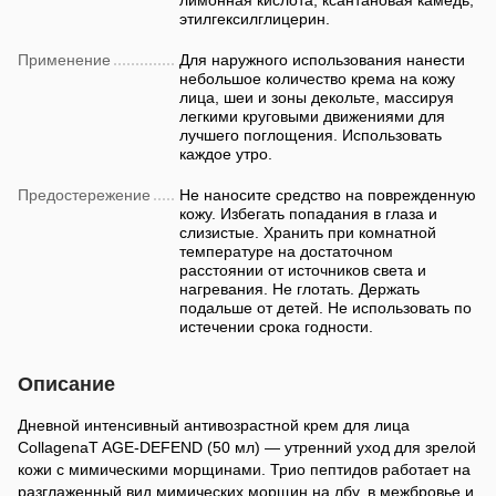
этилгексилглицерин.
Применение
Для наружного использования нанести
небольшое количество крема на кожу
лица, шеи и зоны декольте, массируя
легкими круговыми движениями для
лучшего поглощения. Использовать
каждое утро.
Предостережение
Не наносите средство на поврежденную
кожу. Избегать попадания в глаза и
слизистые. Хранить при комнатной
температуре на достаточном
расстоянии от источников света и
нагревания. Не глотать. Держать
подальше от детей. Не использовать по
истечении срока годности.
Описание
Дневной интенсивный антивозрастной крем для лица
CollagenaT AGE-DEFEND (50 мл) — утренний уход для зрелой
кожи с мимическими морщинами. Трио пептидов работает на
разглаженный вид мимических морщин на лбу, в межбровье и