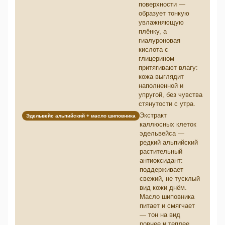
поверхности —
образует тонкую
увлажняющую
плёнку, а
гиалуроновая
кислота с
глицерином
притягивают влагу:
кожа выглядит
наполненной и
упругой, без чувства
стянутости с утра.
Экстракт
Эдельвейс альпийский + масло шиповника
каллюсных клеток
эдельвейса —
редкий альпийский
растительный
антиоксидант:
поддерживает
свежий, не тусклый
вид кожи днём.
Масло шиповника
питает и смягчает
— тон на вид
ровнее и теплее.