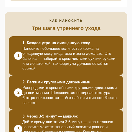
КАК НАНОСИТЬ
Три шага утреннего ухода
1. Каждое утро на очищенную кожу
Нанесите небольшое количество крема на
очищенную кожу лица, шеи и зоны декольте. Это
1
баночка — набирайте крем чистыми сухими руками
или лопаточкой, так формула дольше остаётся
свежей.
2. Лёгкими круговыми движениями
Распределите крем лёгкими круговыми движениями
2
до впитывания. Шелковистая нежирная текстура
быстро впитывается — без плёнки и жирного блеска
на коже.
3. Через 3-5 минут — макияж
Дайте крему впитаться 3-5 минут — и по желанию
наносите макияж: тональный ложится ровнее и
3
меньше собирается в морщинах. Косметика