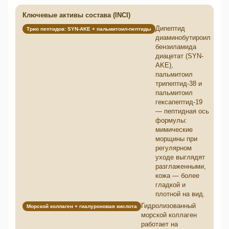
Ключевые активы состава (INCI)
Дипептид
Трио пептидов: SYN-AKE + пальмитоил-пептиды
диаминобутироил
бензиламида
диацетат (SYN-
AKE),
пальмитоил
трипептид-38 и
пальмитоил
гексапептид-19
— пептидная ось
формулы:
мимические
морщины при
регулярном
уходе выглядят
разглаженными,
кожа — более
гладкой и
плотной на вид.
Гидролизованный
Морской коллаген + гиалуроновая кислота
морской коллаген
работает на