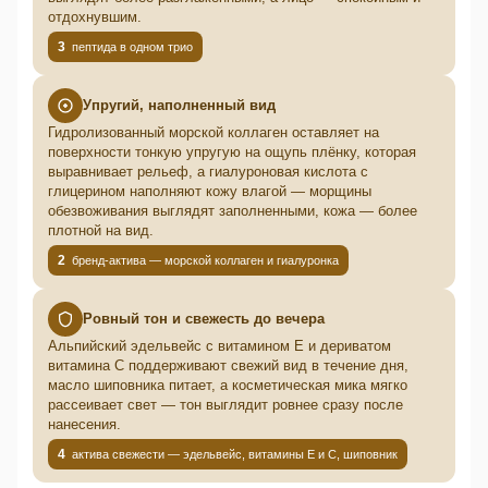
отдохнувшим.
3
пептида в одном трио
Упругий, наполненный вид
Гидролизованный морской коллаген оставляет на
поверхности тонкую упругую на ощупь плёнку, которая
выравнивает рельеф, а гиалуроновая кислота с
глицерином наполняют кожу влагой — морщины
обезвоживания выглядят заполненными, кожа — более
плотной на вид.
2
бренд-актива — морской коллаген и гиалуронка
Ровный тон и свежесть до вечера
Альпийский эдельвейс с витамином E и дериватом
витамина C поддерживают свежий вид в течение дня,
масло шиповника питает, а косметическая мика мягко
рассеивает свет — тон выглядит ровнее сразу после
нанесения.
4
актива свежести — эдельвейс, витамины E и C, шиповник