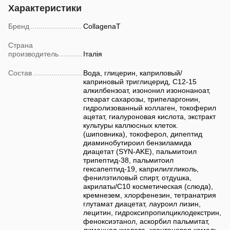
Характеристики
Бренд
CollagenaT
Страна
производитель
Італія
Состав
Вода, глицерин, каприловый/
каприновый триглицерид, С12-15
алкилбензоат, изононил изононаноат,
стеарат сахарозы, трипеларгонин,
гидролизованный коллаген, токоферил
ацетат, гиалуроновая кислота, экстракт
культуры каллюсных клеток.
(шиповника), токоферол, дипептид
диаминобутироил бензиламида
диацетат (SYN-AKE), пальмитоил
трипептид-38, пальмитоил
гексапептид-19, каприлилгликоль,
фенилэтиловый спирт, отдушка,
акрилаты/C10 косметическая (слюда),
кремнезем, хлорфенезин, тетранатрия
глутамат диацетат, лауроил лизин,
лецитин, гидроксипропилциклодекстрин,
феноксиэтанол, аскорбил пальмитат,
лимонная кислота, ксантановая камедь,