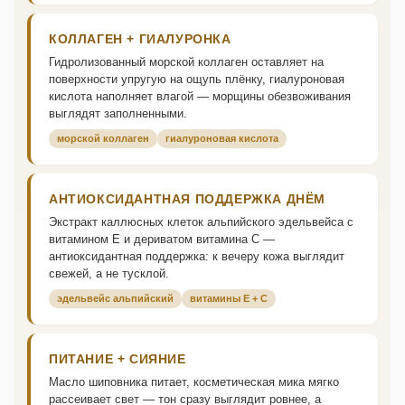
КОЛЛАГЕН + ГИАЛУРОНКА
Гидролизованный морской коллаген оставляет на
поверхности упругую на ощупь плёнку, гиалуроновая
кислота наполняет влагой — морщины обезвоживания
выглядят заполненными.
морской коллаген
гиалуроновая кислота
АНТИОКСИДАНТНАЯ ПОДДЕРЖКА ДНЁМ
Экстракт каллюсных клеток альпийского эдельвейса с
витамином E и дериватом витамина C —
антиоксидантная поддержка: к вечеру кожа выглядит
свежей, а не тусклой.
эдельвейс альпийский
витамины E + C
ПИТАНИЕ + СИЯНИЕ
Масло шиповника питает, косметическая мика мягко
рассеивает свет — тон сразу выглядит ровнее, а