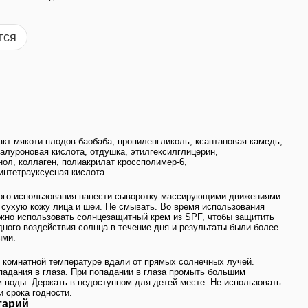
тся
акт мякоти плодов баобаба, пропиленгликоль, ксантановая камедь,
иалуроновая кислота, отдушка, этилгексилглицерин,
ол, коллаген, полиакрилат кроссполимер-6,
нтетрауксусная кислота.
ого использования нанести сыворотку массирующими движениями
 сухую кожу лица и шеи. Не смывать. Во время использования
жно использовать солнцезащитный крем из SPF, чтобы защитить
дного воздействия солнца в течение дня и результаты были более
ыми.
 комнатной температуре вдали от прямых солнечных лучей.
падания в глаза. При попадании в глаза промыть большим
 воды. Держать в недоступном для детей месте. Не использовать
и срока годности.
тарий