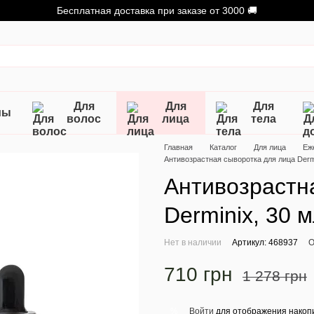
Бесплатная доставка при заказе от 3000 🚚
Для
Для
Для
мы
волос
лица
тела
Главная
Каталог
Для лица
Еж
Антивозрастная сыворотка для лица Dermi
Антивозрастн
Derminix, 30 
Нет в наличии
Артикул: 468937
О
710 грн
1 278 грн
Войти
для отображения накопи
%