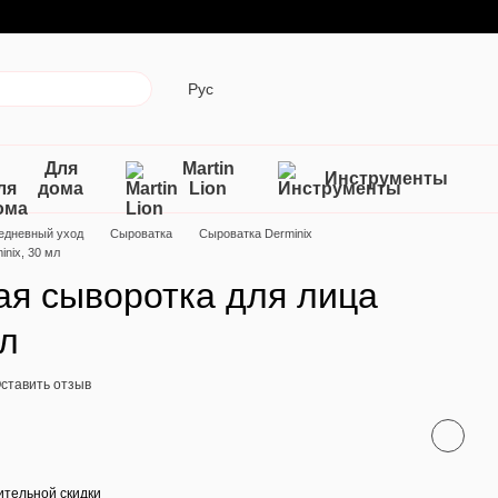
Рус
Для
Martin
Инструменты
дома
Lion
едневный уход
Сыроватка
Сыроватка Derminix
nix, 30 мл
ая сыворотка для лица
мл
ставить отзыв
тельной скидки