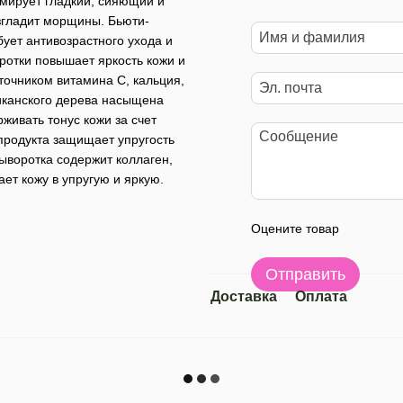
рмирует гладкий, сияющий и
азгладит морщины. Бьюти-
ует антивозрастного ухода и
ротки повышает яркость кожи и
точником витамина С, кальция,
риканского дерева насыщена
живать тонус кожи за счет
 продукта защищает упругость
ыворотка содержит коллаген,
т кожу в упругую и яркую.
Оцените товар
Отправить
Доставка
Оплата