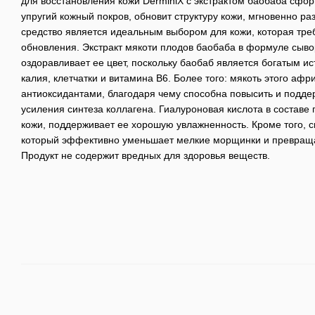
для восстановления кожи DerminiX с экстрактом баобаба сфо
упругий кожный покров, обновит структуру кожи, мгновенно р
средство является идеальным выбором для кожи, которая треб
обновления. Экстракт мякоти плодов баобаба в формуле сыво
оздоравливает ее цвет, поскольку баобаб является богатым ис
калия, клетчатки и витамина B6. Более того: мякоть этого аф
антиоксидантами, благодаря чему способна повысить и поддер
усиления синтеза коллагена. Гиалуроновая кислота в составе
кожи, поддерживает ее хорошую увлажненность. Кроме того, с
который эффективно уменьшает мелкие морщинки и превращае
Продукт не содержит вредных для здоровья веществ.