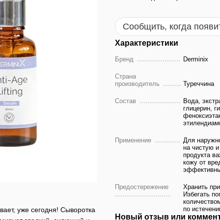
Сообщить, когда появи
Характеристики
Бренд
Derminix
Страна
производитель
Туреччина
Состав
Вода, экстр
глицерин, г
феноксиэтан
этилендиами
Применение
Для наружн
на чистую и
продукта ва
кожу от вре
эффективн
Предостережение
Хранить при
Избегать по
количеством
по истечени
вает, уже сегодня! Сыворотка
Новый отзыв или коммен