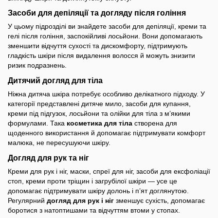
Засоби для депіляції та догляду після гоління
У цьому підрозділі ви знайдете засоби для депіляції, креми та
гелі після гоління, заспокійливі лосьйони. Вони допомагають
зменшити відчуття сухості та дискомфорту, підтримують
гладкість шкіри після видалення волосся й можуть знизити
ризик подразнень.
Дитячий догляд для тіла
Ніжна дитяча шкіра потребує особливо делікатного підходу. У
категорії представлені дитяче мило, засоби для купання,
креми під підгузок, лосьйони та олійки для тіла з м’якими
формулами. Така
косметика для тіла
створена для
щоденного використання й допомагає підтримувати комфорт
малюка, не пересушуючи шкіру.
Догляд для рук та ніг
Креми для рук і ніг, маски, спреї для ніг, засоби для ексфоліації
стоп, креми проти тріщин і загрубілої шкіри — усе це
допомагає підтримувати шкіру долонь і п’ят доглянутою.
Регулярний
догляд для рук і ніг
зменшує сухість, допомагає
боротися з натоптишами та відчуттям втоми у стопах.