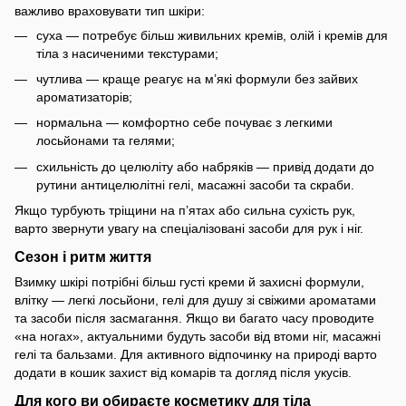
важливо враховувати тип шкіри:
суха — потребує більш живильних кремів, олій і кремів для
тіла з насиченими текстурами;
чутлива — краще реагує на м’які формули без зайвих
ароматизаторів;
нормальна — комфортно себе почуває з легкими
лосьйонами та гелями;
схильність до целюліту або набряків — привід додати до
рутини антицелюлітні гелі, масажні засоби та скраби.
Якщо турбують тріщини на п’ятах або сильна сухість рук,
варто звернути увагу на спеціалізовані засоби для рук і ніг.
Сезон і ритм життя
Взимку шкірі потрібні більш густі креми й захисні формули,
влітку — легкі лосьйони, гелі для душу зі свіжими ароматами
та засоби після засмагання. Якщо ви багато часу проводите
«на ногах», актуальними будуть засоби від втоми ніг, масажні
гелі та бальзами. Для активного відпочинку на природі варто
додати в кошик захист від комарів та догляд після укусів.
Для кого ви обираєте косметику для тіла