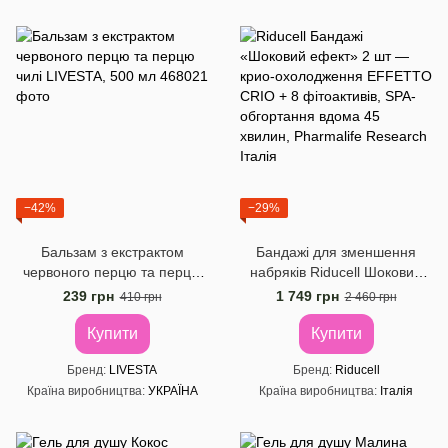
−42%
−29%
Бальзам з екстрактом
Бандажі для зменшення
червоного перцю та перцю
набряків Riducell Шоковий
чилі LIVESTA, 500 мл
ефект, 2 шт.
239 грн
1 749 грн
410 грн
2 460 грн
Купити
Купити
Бренд
LIVESTA
Бренд
Riducell
Країна виробництва
УКРАЇНА
Країна виробництва
Італія