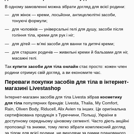
В одному замовленні можна зібрати догляд для всієї родини:
для жінок — креми, лосьйони, антицелюлітні засоби,
тонуючі формули;
для чоловіків — універсальні гелі для душу, засоби після
гоління тіла, креми для рук і ніг;
для дітей — м’які засоби для ванни та дитячі креми;
для старших родичів — живильні креми й бальзами для ніг,
масажні гелі.
Так
купити засоби для тіла онлайн
стає просто: кожен член
родини отримує свій догляд, а ви економите час.
Переваги покупки засобів для тіла в інтернет-
магазині Livestashop
Інтернет-магазин засобів для тіла Livesta зібрав
косметику
для тіла
популярних брендів: Livesta, Thalia, My Comfort,
Rain, Oliven Body, Riducell, Alix Avien та інших. Це оригінальна
сертифікована продукція з Туреччини, Польщі, України в
доступному середньому ціновому сегменті. Часто діють акційні
пропозиції та знижки, тому легко зібрати комплексний догляд
за тілом для всієї родини, не виходячи за рамки планованого