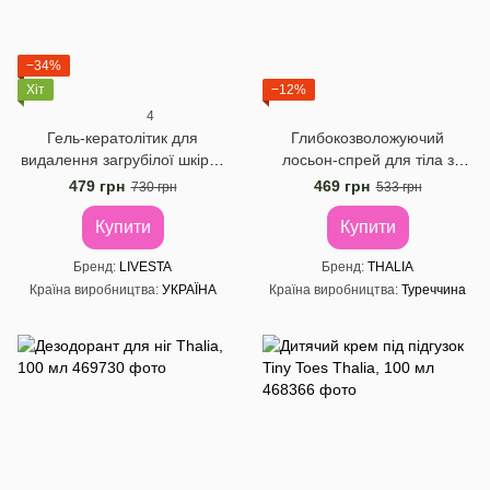
−34%
Хіт
−12%
4
Гель-кератолітик для
Глибокозволожуючий
видалення загрубілої шкіри і
лосьон-спрей для тіла з
натоптишів Livesta, 200 мл
пантенолом Thalia, 150 мл
479 грн
469 грн
730 грн
533 грн
Купити
Купити
Бренд
LIVESTA
Бренд
THALIA
Країна виробництва
УКРАЇНА
Країна виробництва
Туреччина