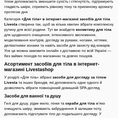
тілом допомагають зменшити сухість і стягнутість, підтримують
гладкість шкіри, сприяють рівному тону та приємному аромату
протягом дня.
Категорія
«Для тіла» в інтернет-магазині засобів для тіла
Livesta
створена так, щоб за кілька хвилин зібрати комплексну
рутину для всієї родини. Тут ви знайдете
косметику для тіла
для щоденного очищення, інтенсивного зволоження,
моделювання контурів, догляду за руками, ногами, нігтями,
делікатними зонами та навіть засоби для захисту від комарів.
Усе це можна замовити онлайн з доставкою по всій Україні —
без зайвих походів по магазинах та довгих пошуків.
Асортимент засобів для тіла в інтернет-
магазині Livestashop
У розділі «Для тіла» зібрані
засоби для догляду за тілом
Livesta
та інших брендів, які доповнюють одне одного й
дозволяють зібрати повноцінний домашній SPA-догляд.
Засоби для ванної та душу
Гелі для душу, рідке мило, пінки та
скраби для тіла
м’яко
очищують шкіру, змивають забруднення й залишки поту,
допомагають підготувати тіло до подальшого догляду. У