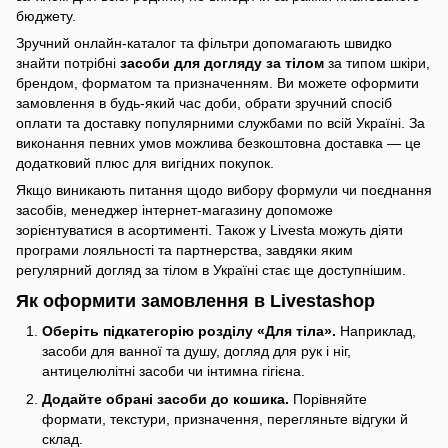
бюджету.
Зручний онлайн-каталог та фільтри допомагають швидко
знайти потрібні
засоби для догляду за тілом
за типом шкіри,
брендом, форматом та призначенням. Ви можете оформити
замовлення в будь-який час доби, обрати зручний спосіб
оплати та доставку популярними службами по всій Україні. За
виконання певних умов можлива безкоштовна доставка — це
додатковий плюс для вигідних покупок.
Якщо виникають питання щодо вибору формули чи поєднання
засобів, менеджер інтернет-магазину допоможе
зорієнтуватися в асортименті. Також у Livesta можуть діяти
програми лояльності та партнерства, завдяки яким
регулярний догляд за тілом в Україні стає ще доступнішим.
Як оформити замовлення в Livestashop
Оберіть підкатегорію розділу «Для тіла».
Наприклад,
засоби для ванної та душу, догляд для рук і ніг,
антицелюлітні засоби чи інтимна гігієна.
Додайте обрані засоби до кошика.
Порівняйте
формати, текстури, призначення, перегляньте відгуки й
склад.