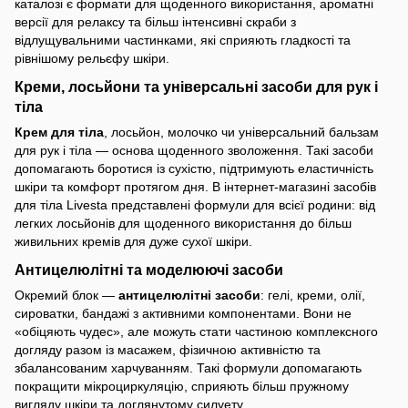
каталозі є формати для щоденного використання, ароматні
версії для релаксу та більш інтенсивні скраби з
відлущувальними частинками, які сприяють гладкості та
рівнішому рельєфу шкіри.
Креми, лосьйони та універсальні засоби для рук і
тіла
Крем для тіла
, лосьйон, молочко чи універсальний бальзам
для рук і тіла — основа щоденного зволоження. Такі засоби
допомагають боротися із сухістю, підтримують еластичність
шкіри та комфорт протягом дня. В інтернет-магазині засобів
для тіла Livesta представлені формули для всієї родини: від
легких лосьйонів для щоденного використання до більш
живильних кремів для дуже сухої шкіри.
Антицелюлітні та моделюючі засоби
Окремий блок —
антицелюлітні засоби
: гелі, креми, олії,
сироватки, бандажі з активними компонентами. Вони не
«обіцяють чудес», але можуть стати частиною комплексного
догляду разом із масажем, фізичною активністю та
збалансованим харчуванням. Такі формули допомагають
покращити мікроциркуляцію, сприяють більш пружному
вигляду шкіри та доглянутому силуету.