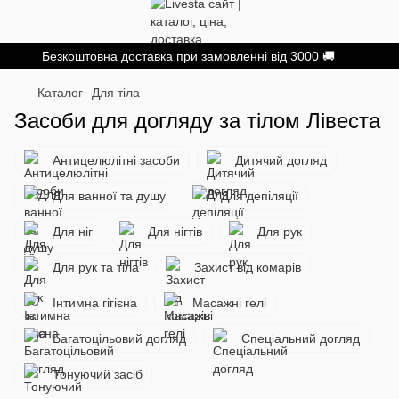
Безкоштовна доставка при замовленні від 3000 🚚
Каталог
Для тіла
Засоби для догляду за тілом Лівеста
Антицелюлітні засоби
Дитячий догляд
Для ванної та душу
Для депіляції
Для ніг
Для нігтів
Для рук
Для рук та тіла
Захист від комарів
Інтимна гігієна
Масажні гелі
Багатоцільовий догляд
Спеціальний догляд
Тонуючий засіб