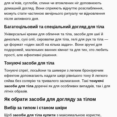
для м’язів, суглобів, спини чи втомлених ніг доповнюють
домашній догляд. Вони сприяють відчуттю розслаблення,
можуть стати частиною вечірнього ритуалу чи відновлення
після активного дня.
Багатоцільовий та спеціальний догляд для тіла
Універсальні креми для обличчя та тіла, засоби для шиї й
декольте, сухі олії, сироватки для тіла, гелі для рук та тіла —
це формат «один засіб на кілька задач». Вони зручні для
подорожей, маленьких ванних кімнат та для тих, хто любить
прості, але ефективні рішення.
Тонуючі засоби для тіла
Тонуючі спреї, лосьйони та шимери з легким бронзуючим
ефектом допомагають надати шкірі рівнішого тону й легкого
сяйва без солярію та тривалого засмагання. Такі
тонуючі
засоби для тіла
доречні як для особливих випадків, так і для
літніх образів.
Як обрати засоби для догляду за тілом
Вибір за типом і станом шкіри
Щоб
засоби для тіла купити
з максимальною користю,