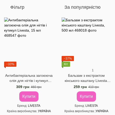
Фільтр
За популярністю
−37%
−33%
Хіт
1
Антибактеріальна загоююча
Бальзам з екстрактом
олія для нігтів і кутикул
кінського каштану Livesta,
Livesta, 15 мл
500 мл
309 грн
259 грн
460 грн
410 грн
Купити
Купити
Бренд
LIVESTA
Бренд
LIVESTA
Країна виробництва
УКРАЇНА
Країна виробництва
УКРАЇНА