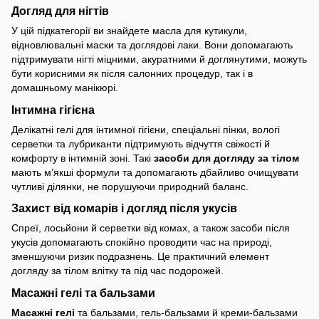
Догляд для нігтів
У цій підкатегорії ви знайдете масла для кутикули,
відновлювальні маски та доглядові лаки. Вони допомагають
підтримувати нігті міцними, акуратними й доглянутими, можуть
бути корисними як після салонних процедур, так і в
домашньому манікюрі.
Інтимна гігієна
Делікатні гелі для інтимної гігієни, спеціальні пінки, вологі
серветки та лубриканти підтримують відчуття свіжості й
комфорту в інтимній зоні. Такі
засоби для догляду за тілом
мають м’якші формули та допомагають дбайливо очищувати
чутливі ділянки, не порушуючи природний баланс.
Захист від комарів і догляд після укусів
Спреї, лосьйони й серветки від комах, а також засоби після
укусів допомагають спокійно проводити час на природі,
зменшуючи ризик подразнень. Це практичний елемент
догляду за тілом влітку та під час подорожей.
Масажні гелі та бальзами
Масажні гелі
та бальзами, гель-бальзами й креми-бальзами