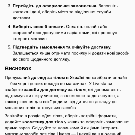
Перейдіть до оформлення замовлення.
Заповніть
контактні дані, оберіть місто та відділення служби
доставки.
Виберіть спосіб оплати.
Оплатіть онлайн або
скористайтеся доступними варіантами, які пропонує
інтернет-магазин.
Підтвердіть замовлення та очікуйте доставку.
Залишається лише отримати посилку й додати нові засоби
до свого щоденного догляду.
Висновок
Продуманий
догляд за тілом в Україні
легко зібрати онлайн
— без черг і довгих походів по магазинах. У Livesta ви
знайдете
засоби для догляду за тілом
, які допомагають
підтримувати шкіру чистою, зволоженою та доглянутою, а
також рішення для всієї родини: від дитячого догляду до
масажних гелів та тонуючих засобів.
Завітайте в розділ «Для тіла», оберіть потрібні формати,
додайте
косметику для тіла
у кошик та оформіть замовлення
прямо зараз. Слідкуйте за новинками й акціями інтернет-
магазину засобів для тіла Livesta — і нехай ваш щоденний