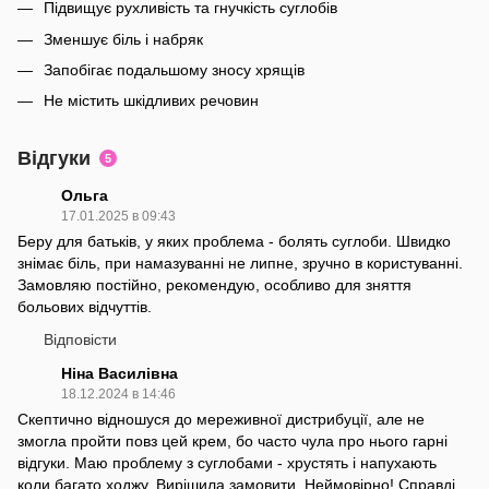
Підвищує рухливість та гнучкість суглобів
Зменшує біль і набряк
Запобігає подальшому зносу хрящів
Не містить шкідливих речовин
Відгуки
5
Ольга
17.01.2025 в 09:43
Беру для батьків, у яких проблема - болять суглоби. Швидко
знімає біль, при намазуванні не липне, зручно в користуванні.
Замовляю постійно, рекомендую, особливо для зняття
больових відчуттів.
Відповісти
Ніна Василівна
18.12.2024 в 14:46
Скептично відношуся до мереживної дистрибуції, але не
змогла пройти повз цей крем, бо часто чула про нього гарні
відгуки. Маю проблему з суглобами - хрустять і напухають
коли багато ходжу. Вирішила замовити. Неймовірно! Справді