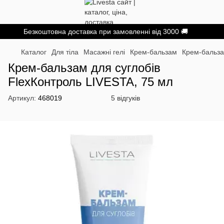
Безкоштовна доставка при замовленні від 3000 🚚
Каталог
Для тіла
Масажні гелі
Крем-бальзам
Крем-бальз
Крем-бальзам для суглобів
FlexКонтроль LIVESTA, 75 мл
Артикул:
468019
5 відгуків