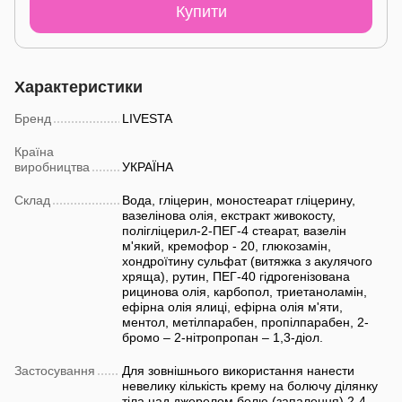
Купити
Характеристики
Бренд
LIVESTA
Країна
виробництва
УКРАЇНА
Склад
Вода, гліцерин, моностеарат гліцерину,
вазелінова олія, екстракт живокосту,
полігліцерил-2-ПЕГ-4 стеарат, вазелін
м'який, кремофор - 20, глюкозамін,
хондроїтину сульфат (витяжка з акулячого
хряща), рутин, ПЕГ-40 гідрогенізована
рицинова олія, карбопол, триетаноламін,
ефірна олія ялиці, ефірна олія м'яти,
ментол, метілпарабен, пропілпарабен, 2-
бромо – 2-нітропропан – 1,3-діол.
Застосування
Для зовнішнього використання нанести
невелику кількість крему на болючу ділянку
тіла над джерелом болю (запалення) 2-4