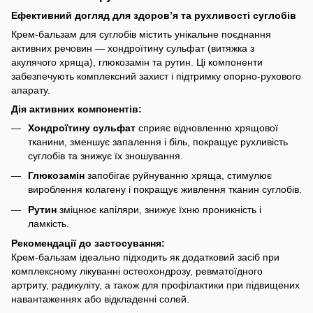
Ефективний догляд для здоров’я та рухливості суглобів
Крем-бальзам для суглобів містить унікальне поєднання
активних речовин — хондроїтину сульфат (витяжка з
акулячого хряща), глюкозамін та рутин. Ці компоненти
забезпечують комплексний захист і підтримку опорно-рухового
апарату.
Дія активних компонентів:
Хондроїтину сульфат
сприяє відновленню хрящової
тканини, зменшує запалення і біль, покращує рухливість
суглобів та знижує їх зношування.
Глюкозамін
запобігає руйнуванню хряща, стимулює
вироблення колагену і покращує живлення тканин суглобів.
Рутин
зміцнює капіляри, знижує їхню проникність і
ламкість.
Рекомендації до застосування:
Крем-бальзам ідеально підходить як додатковий засіб при
комплексному лікуванні остеохондрозу, ревматоїдного
артриту, радикуліту, а також для профілактики при підвищених
навантаженнях або відкладенні солей.