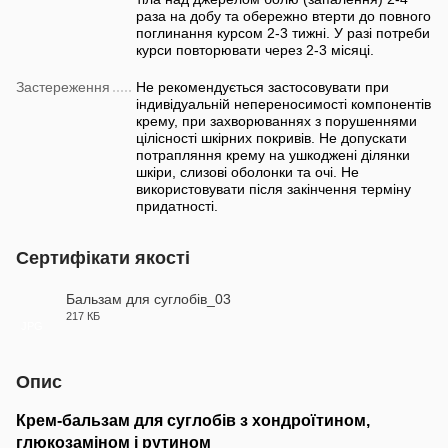
раза на добу та обережно втерти до повного
поглинання курсом 2-3 тижні. У разі потреби
курси повторювати через 2-3 місяці.
Застереження
Не рекомендується застосовувати при
індивідуальній непереносимості компонентів
крему, при захворюваннях з порушеннями
цілісності шкірних покривів. Не допускати
потрапляння крему на ушкоджені ділянки
шкіри, слизові оболонки та очі. Не
використовувати після закінчення терміну
придатності.
Сертифікати якості
Бальзам для суглобів_03
217 КБ
JPG
Опис
Крем-бальзам для суглобів з хондроїтином,
глюкозаміном і рутином