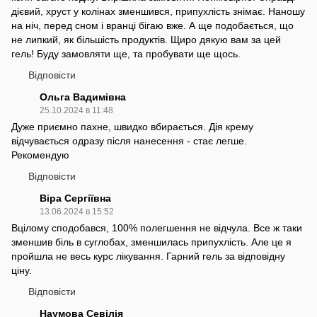
дієвий, хруст у колінах зменшився, припухлість знімає. Наношу
на ніч, перед сном і вранці бігаю вже. А ще подобається, що
не липкий, як більшість продуктів. Щиро дякую вам за цей
гель! Буду замовляти ще, та пробувати ще щось.
Відповісти
Ольга Вадимівна
25.10.2024 в 11:48
Дуже приємно пахне, швидко вбирається. Дія крему
відчувається одразу після нанесення - стає легше.
Рекомендую
Відповісти
Віра Сергіївна
13.06.2024 в 15:52
Вцілому сподобався, 100% полегшення не відчула. Все ж таки
зменшив біль в суглобах, зменшилась припухлість. Але це я
пройшла не весь курс лікування. Гарний гель за відповідну
ціну.
Відповісти
Наумова Севілія