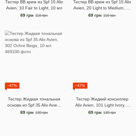
Тестер BB крем из Spf 15 Alix
Тестер BB крем из Spf 15 Alix
Avien, 10 Fair to Light, 10 мл
Avien, 20 Light to Medium, 10
мл
69 грн
69 грн
110 грн
110 грн
−47%
−47%
Тестер Жидкая тональная
Тестер Жидкий консиллер
основа из Spf 35 Alix Avien,
Alix Avien, 101 Light Ivory, 3
302 Ochre Beige, 10 мл
мл
69 грн
69 грн
130 грн
130 грн