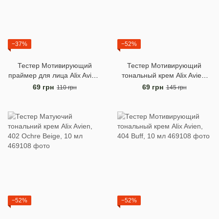
−37%
−52%
Тестер Мотивирующий
Тестер Мотивирующий
праймер для лица Alix Avien,
тональный крем Alix Avien,
10 мл
401 Soft Ivory, 10 мл
69 грн
69 грн
110 грн
145 грн
−52%
−52%