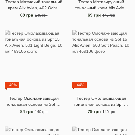
Тестер Матуючий тональний
Тестер Мотивирующий
крем Alix Avien, 402 Ochre
тональный крем Alix Avien,
Beige, 10 мл
404 Buff, 10 мл
69 грн
69 грн
145 грн
145 грн
−40%
−44%
Тестер Омолаживающая
Тестер Омолаживающая
тональная основа из Spf 15
тональная основа из Spf 15
Alix Avien, 501 Light Beige, 10
Alix Avien, 503 Soft Peach, 10
84 грн
79 грн
140 грн
140 грн
мл
мл