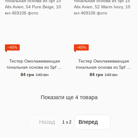
−40%
−40%
Тестер Омолаживающая
Тестер Омолаживающая
тональная основа из Spf 15
тональная основа из Spf 15
Alix Avien, 54 Pure Beige, 10
Alix Avien, 52 Warm Ivory, 10
84 грн
84 грн
140 грн
140 грн
мл
мл
Показати ще 4 товара
Назад
Вперед
1
з 2