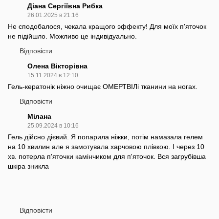
Діана Сергіївна Рибка
26.01.2025 в 21:16
Не сподобалося, чекала кращого эффекту! Для моїх п'яточок
не підійшло. Можливо це індивідуально.
Відповісти
Олена Вікторівна
15.11.2024 в 12:10
Гель-кератонік ніжно очищає ОМЕРТВІЛі тканини на ногах.
Відповісти
Мілана
25.09.2024 в 10:16
Гель дійсно дієвий. Я попарила ніжки, потім намазала гелем
на 10 хвилин але я замотувала харчовою плівкою. І через 10
хв. потерла п'яточки камінчиком для п'яточок. Вся загрубівша
шкіра зникла
Відповісти