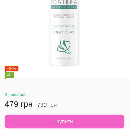
−34%
Хіт
В наявності
479 грн
730 грн
Купити