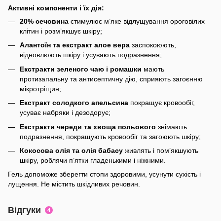
Активні компоненти і їх дія:
20% сечовина
стимулює м’яке відлущування ороговілих
клітин і розм’якшує шкіру;
Алантоїн та екстракт алое вера
заспокоюють,
відновлюють шкіру і усувають подразнення;
Екстракти зеленого чаю і ромашки
мають
протизапальну та антисептичну дію, сприяють загоєнню
мікротріщин;
Екстракт солодкого апельсина
покращує кровообіг,
усуває набряки і дезодорує;
Екстракти череди та хвоща польового
знімають
подразнення, покращують кровообіг та загоюють шкіру;
Кокосова олія та олія бабасу
живлять і пом’якшують
шкіру, роблячи п’ятки гладенькими і ніжними.
Гель допоможе зберегти стопи здоровими, усунути сухість і
лущення. Не містить шкідливих речовин.
Відгуки
4