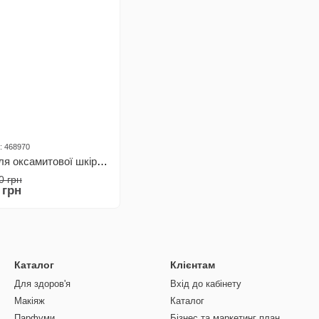
: 468970
Сонцезахисний стік для оксамитової шкіри обличчя з Spf 50 Thalia, 20 мл
0 грн
 грн
Каталог
Клієнтам
Для здоров'я
Вхід до кабінету
Макіяж
Каталог
Парфуми
Бізнес та маркетинг план