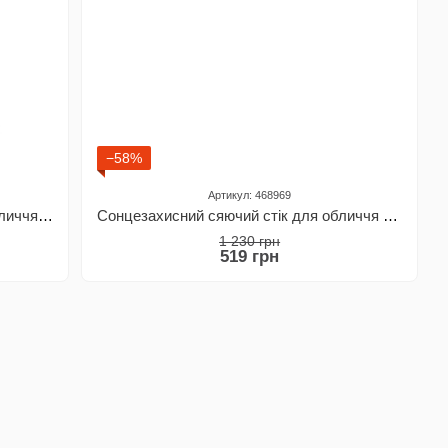
−58%
Артикул: 468969
Сонцезахисний ВВ крем-стік для обличчя з Spf 50 Thalia Light Medium, 20 мл
Сонцезахисний сяючий стік для обличчя з Spf 50 Thalia, 20 мл
1 230 грн
519 грн