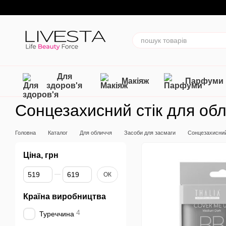
Перейти до основного контенту
Для
Макіяж
Парфуми
здоров'я
Сонцезахисний стік для обл
Головна
Каталог
Для обличчя
Засоби для засмаги
Сонцезахисний
Ціна, грн
Від Ціна, грн
До Ціна, грн
ОК
Країна виробництва
4
Туреччина