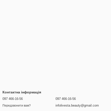
Контактна інформація
097 466-16-56
097 466-16-56
infolivesta.beauty@gmail.com
Передзвонити вам?