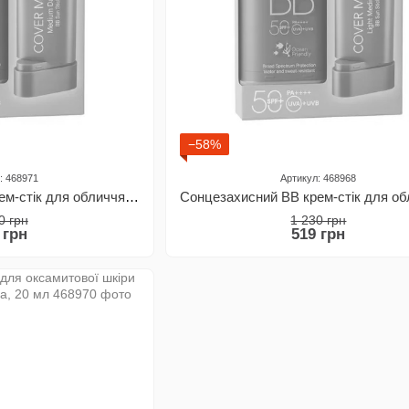
−58%
: 468971
Артикул: 468968
Сонцезахисний ВВ крем-стік для обличчя з Spf 50 Thalia Medium Dark, 20 мл
0 грн
1 230 грн
 грн
519 грн