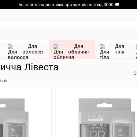
Безкоштовна доставка при замовленні від 3000 🚚
Для
Для
Для
волосся
обличчя
тіла
ичча Лівеста
С
 стік