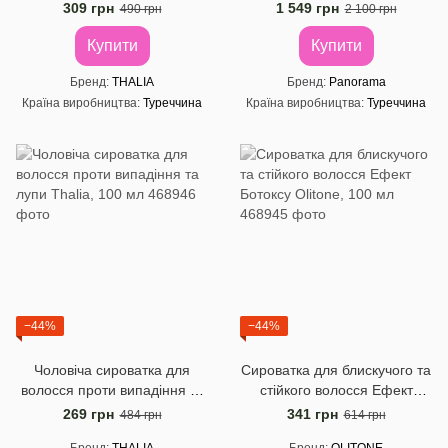
волосся PANORAMA, 6 мл х
309 грн
1 549 грн
490 грн
2 100 грн
10
Купити
Купити
Бренд
THALIA
Бренд
Panorama
Країна виробництва
Туреччина
Країна виробництва
Туреччина
−44%
−44%
Чоловіча сироватка для
Сироватка для блискучого та
волосся проти випадіння та
стійкого волосся Ефект
лупи Thalia, 100 мл
Ботоксу Olitone, 100 мл
269 грн
341 грн
484 грн
614 грн