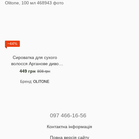
−44%
Сироватка для сухого
волосся Арганове диво
Olitone, 100 мл
449 грн
808 грн
Бренд
OLITONE
097 466-16-56
Контактна інформація
Повна версія сайту