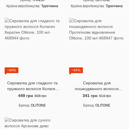
Бренд
THALIA
Бренд
OLITONE
Країна виробництва
Туреччина
Країна виробництва
Туреччина
−44%
−44%
Сироватка для гладкого та
Сироватка для
пружного волосся Колаген
пошкодженого волосся
Кератин Olitone, 100 мл
Протеїнове відновлення
449 грн
341 грн
808 грн
614 грн
Olitone, 100 мл
Бренд
OLITONE
Бренд
OLITONE