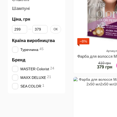
Шампуні
Ціна, грн
Від Ціна, грн
До Ціна, грн
ОК
Країна виробництва
−8%
45
Туреччина
Артикул
Бренд
410 грн
379 грн
24
MASTER Colorist
21
MAXX DELUXE
1
SEA COLOR