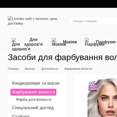
Перейти до основного контенту
Для
Макіяж
Парфуми
здоров'я
Засоби для фарбування вол
Головна
Каталог
Для волосся
Фарбування волосся
Кондиціонери та маски
Фарбування волосся
Фарба для волосся
Спеціальний догляд
Стайлінг