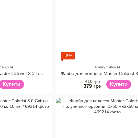
−8%
: 469214
Артикул: 469214
Фарба для волосся Master Colorist 3.0 Темно-коричневий, 2x50 мл2x50 мл10 мл
410 грн
Купити
Купити
379 грн