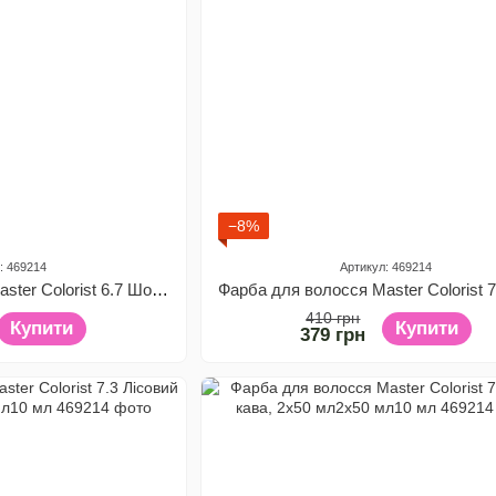
−8%
: 469214
Артикул: 469214
Фарба для волосся Master Colorist 6.7 Шоколадна кава, 2x50 мл2x50 мл10 мл
410 грн
Купити
Купити
379 грн