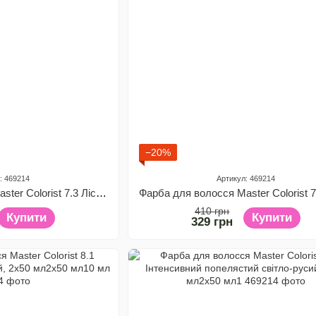
−20%
: 469214
Артикул: 469214
Фарба для волосся Master Colorist 7.3 Лісовий горіх, 2x50 мл2x50 мл10 мл
410 грн
Купити
Купити
329 грн