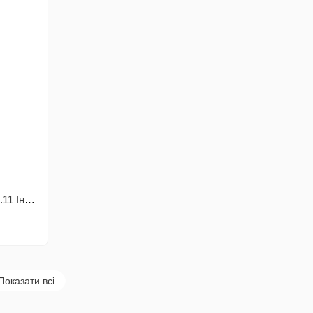
Фарба для волосся Master Colorist 8.11 Інтенсивний попелястий світло-русий, 2x50 мл2x50 мл1
Показати всі