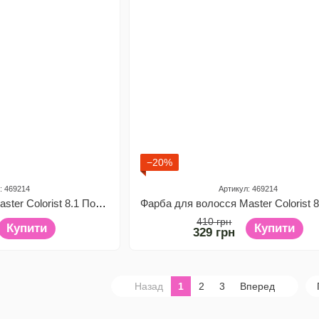
−20%
: 469214
Артикул: 469214
Фарба для волосся Master Colorist 8.1 Попілястий світло-русий, 2x50 мл2x50 мл10 мл
410 грн
Купити
Купити
329 грн
Назад
1
2
3
Вперед