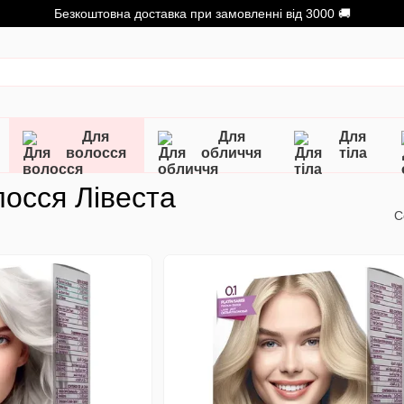
Безкоштовна доставка при замовленні від 3000 🚚
Для
Для
Для
волосся
обличчя
тіла
осся Лівеста
С