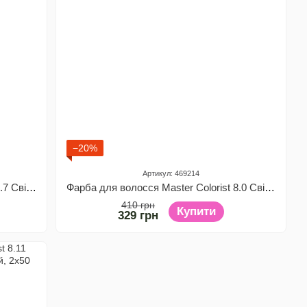
−20%
Артикул: 469214
Фарба для волосся Master Colorist 7.7 Світла кава, 2x50 мл2x50 мл10 мл
Фарба для волосся Master Colorist 8.0 Світлий русий, 2x50 мл2x50 мл10 мл
410 грн
Купити
329 грн