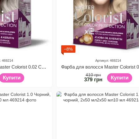
−8%
: 469214
Артикул: 469214
Фарба для волосся Master Colorist 0.02 Сріблясто-попелястий, 2x50 мл2x50 мл10 мл
410 грн
Купити
Купити
379 грн