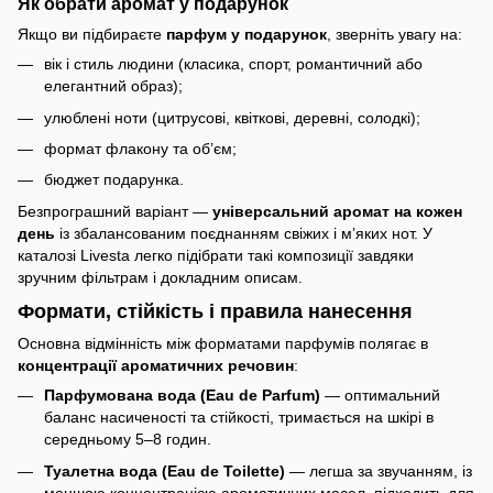
Як обрати аромат у подарунок
Якщо ви підбираєте
парфум у подарунок
, зверніть увагу на:
вік і стиль людини (класика, спорт, романтичний або
елегантний образ);
улюблені ноти (цитрусові, квіткові, деревні, солодкі);
формат флакону та об’єм;
бюджет подарунка.
Безпрограшний варіант —
універсальний аромат на кожен
день
із збалансованим поєднанням свіжих і м’яких нот. У
каталозі Livesta легко підібрати такі композиції завдяки
зручним фільтрам і докладним описам.
Формати, стійкість і правила нанесення
Основна відмінність між форматами парфумів полягає в
концентрації ароматичних речовин
:
Парфумована вода (Eau de Parfum)
— оптимальний
баланс насиченості та стійкості, тримається на шкірі в
середньому 5–8 годин.
Туалетна вода (Eau de Toilette)
— легша за звучанням, із
меншою концентрацією ароматичних масел, підходить для