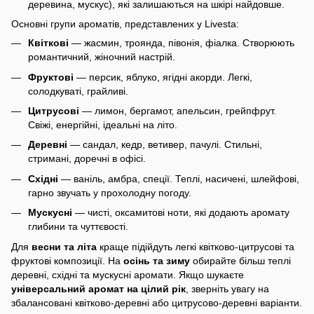
деревина, мускус), які залишаються на шкірі найдовше.
Основні групи ароматів, представлених у Livesta:
Квіткові
— жасмин, троянда, півонія, фіалка. Створюють
романтичний, жіночний настрій.
Фруктові
— персик, яблуко, ягідні акорди. Легкі,
солодкуваті, грайливі.
Цитрусові
— лимон, бергамот, апельсин, грейпфрут.
Свіжі, енергійні, ідеальні на літо.
Деревні
— сандал, кедр, ветивер, пачулі. Стильні,
стримані, доречні в офісі.
Східні
— ваніль, амбра, спеції. Теплі, насичені, шлейфові,
гарно звучать у прохолодну погоду.
Мускусні
— чисті, оксамитові ноти, які додають аромату
глибини та чуттєвості.
Для
весни та літа
краще підійдуть легкі квітково-цитрусові та
фруктові композиції. На
осінь та зиму
обирайте більш теплі
деревні, східні та мускусні аромати. Якщо шукаєте
універсальний аромат на цілий рік
, зверніть увагу на
збалансовані квітково-деревні або цитрусово-деревні варіанти.