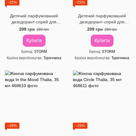
−25%
−25%
Дитячий парфумований
Дитячий парфумований
дезодорант-спрей для
дезодорант-спрей для
хлопчиків DINO STORM, 150
хлопчиків SKATEBOARD
209 грн
209 грн
280 грн
280 грн
мл
STORM, 150 мл
Купити
Купити
Бренд
STORM
Бренд
STORM
Країна виробництва
Туреччина
Країна виробництва
Туреччина
−29%
−29%