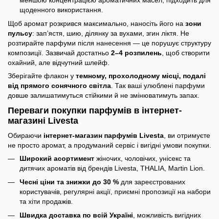
щоденного використання.
Щоб аромат розкрився максимально, наносіть його на
зони
пульсу
: зап’ястя, шию, ділянку за вухами, згин ліктя. Не
розтирайте парфуми після нанесення — це порушує структуру
композиції. Зазвичай достатньо
2–4 розпилень
, щоб створити
охайний, але відчутний шлейф.
Зберігайте флакон у
темному, прохолодному місці, подалі
від прямого сонячного світла
. Так ваші улюблені парфуми
довше залишатимуться стійкими й не змінюватимуть запах.
Переваги покупки парфумів в інтернет-
магазині Livesta
Обираючи
інтернет-магазин парфумів Livesta
, ви отримуєте
не просто аромат, а продуманий сервіс і вигідні умови покупки.
Широкий асортимент
жіночих, чоловічих, унісекс та
дитячих ароматів від брендів Livesta, THALIA, Martin Lion.
Чесні ціни та знижки до 30 %
для зареєстрованих
користувачів, регулярні акції, приємні пропозиції на набори
та хіти продажів.
Швидка доставка по всій Україні
, можливість вигідних