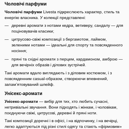
Чоловічі парфуми
Чоловічі парфуми
Livesta підкреслюють характер, стиль та
енергію власника. У колекції представлені:
деревні аромати з нотами кедра, ветиверу, сандалу — для
поціновувачів класики;
цитрусово-свіжі композиції з бергамотом, лаймом,
зеленими нотами — ідеальні для спорту та повсякденного
носіння;
пряні та східні аромати з перцем, кардамоном, амброю —
для вечірніх образів і ділових зустрічей.
Такі аромати вдало виглядають і з діловим костюмом, і з
повсякденним casual-образом, створюючи впевнений,
запам’ятовуваний шлейф.
Унісекс-аромати
Унісекс-аромати
— вибір для тих, хто любить сучасні,
нетривіальні звучання. Вони підходять і жінкам, і чоловікам,
поєднуючи свіжі, цитрусові, деревні й пряні ноти.
Такі композиції доречні і в офісі, і на відпочинку, і на вечірці,
легко адаптуються під різні стилі одягу та стають «фірмовим»