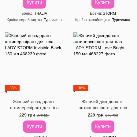
Купити
Купити
Бренд
THALIA
Бренд
STORM
Країна виробництва
Туреччина
Країна виробництва
Туреччина
−38%
−38%
Жіночий дезодорант-
Жіночий дезодорант-
антиперспірант для тіла
антиперспірант для тіла
LADY STORM Invisible Black,
LADY STORM Love Bright,
229 грн
229 грн
370 грн
370 грн
150 мл
150 мл
Купити
Купити