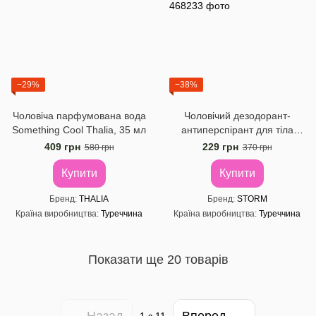
−29%
−38%
Чоловіча парфумована вода
Чоловічий дезодорант-
Something Cool Thalia, 35 мл
антиперспірант для тіла
Storm Dry Defense, 150 мл
409 грн
229 грн
580 грн
370 грн
Купити
Купити
Бренд
THALIA
Бренд
STORM
Країна виробництва
Туреччина
Країна виробництва
Туреччина
Показати ще 20 товарів
Назад
Вперед