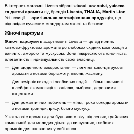
В інтернет-магазині Livesta зібрані
жіночі, чоловічі, унісекс
та дитячі аромати
від брендів
Livesta, THALIA, Martin Lion
.
Усі позиції —
оригінальна сертифікована продукція
, що
відповідає сучасним стандартам якості та безпеки.
Жіночі парфуми
Жіночі парфуми
в асортименті Livesta — це від ніжних
квітково-фруктових ароматів до глибоких східних композицій з
ваніллю, амброю та мускусом. Вони підкреслюють жіночність,
елегантність і індивідуальність своєї власниці.
Для щоденного використання — легкі квітково-цитрусові
аромати з нотами бергамоту, півонії, жасмину.
Для вечірніх виходів і особливих подій — більш насичені
шлейфові композиції з ваніллю, амброю, деревними
акцентами.
Для романтичних побачень — м’які, трохи солодкі аромати
з нотами троянди, ірису, білого мускусу.
У каталозі є аромати для будь-якого віку: від легких, грайливих
композицій для молодих дівчат до вишуканих, глибоких
ароматів для впевнених у собі жінок.