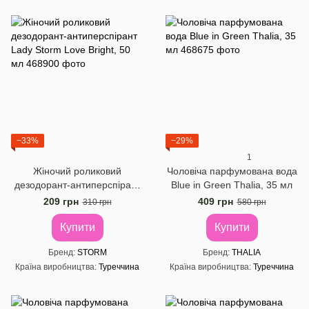
−33%
−29%
1
Жіночий роликовий
Чоловіча парфумована вода
дезодорант-антиперспірант
Blue in Green Thalia, 35 мл
Lady Storm Love Bright, 50
209 грн
409 грн
310 грн
580 грн
мл
Купити
Купити
Бренд
STORM
Бренд
THALIA
Країна виробництва
Туреччина
Країна виробництва
Туреччина