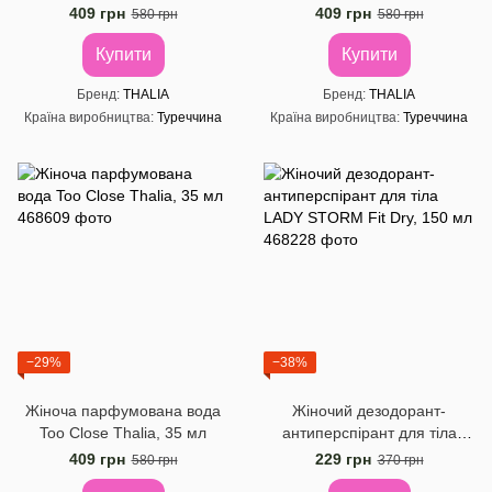
409 грн
409 грн
580 грн
580 грн
Купити
Купити
Бренд
THALIA
Бренд
THALIA
Країна виробництва
Туреччина
Країна виробництва
Туреччина
−29%
−38%
Жіноча парфумована вода
Жіночий дезодорант-
Too Close Thalia, 35 мл
антиперспірант для тіла
LADY STORM Fit Dry, 150 мл
409 грн
229 грн
580 грн
370 грн