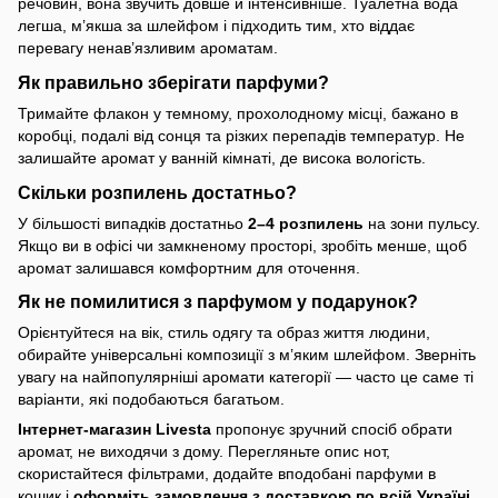
речовин, вона звучить довше й інтенсивніше. Туалетна вода
легша, м’якша за шлейфом і підходить тим, хто віддає
перевагу ненав’язливим ароматам.
Як правильно зберігати парфуми?
Тримайте флакон у темному, прохолодному місці, бажано в
коробці, подалі від сонця та різких перепадів температур. Не
залишайте аромат у ванній кімнаті, де висока вологість.
Скільки розпилень достатньо?
У більшості випадків достатньо
2–4 розпилень
на зони пульсу.
Якщо ви в офісі чи замкненому просторі, зробіть менше, щоб
аромат залишався комфортним для оточення.
Як не помилитися з парфумом у подарунок?
Орієнтуйтеся на вік, стиль одягу та образ життя людини,
обирайте універсальні композиції з м’яким шлейфом. Зверніть
увагу на найпопулярніші аромати категорії — часто це саме ті
варіанти, які подобаються багатьом.
Інтернет-магазин Livesta
пропонує зручний спосіб обрати
аромат, не виходячи з дому. Перегляньте опис нот,
скористайтеся фільтрами, додайте вподобані парфуми в
кошик і
оформіть замовлення з доставкою по всій Україні