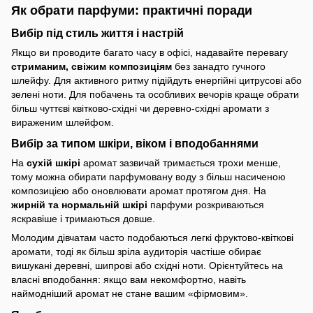
Як обрати парфуми: практичні поради
Вибір під стиль життя і настрій
Якщо ви проводите багато часу в офісі, надавайте перевагу
стриманим, свіжим композиціям
без занадто гучного
шлейфу. Для активного ритму підійдуть енергійні цитрусові або
зелені ноти. Для побачень та особливих вечорів краще обрати
більш чуттєві квітково-східні чи деревно-східні аромати з
вираженим шлейфом.
Вибір за типом шкіри, віком і вподобаннями
На
сухій шкірі
аромат зазвичай тримається трохи менше,
тому можна обирати парфумовану воду з більш насиченою
композицією або оновлювати аромат протягом дня. На
жирній та нормальній шкірі
парфуми розкриваються
яскравіше і тримаються довше.
Молодим дівчатам часто подобаються легкі фруктово-квіткові
аромати, тоді як більш зріла аудиторія частіше обирає
вишукані деревні, шипрові або східні ноти. Орієнтуйтесь на
власні вподобання: якщо вам некомфортно, навіть
наймодніший аромат не стане вашим «фірмовим».