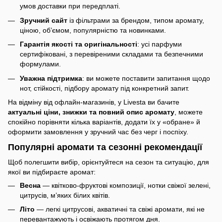
умов доставки при передплаті.
Зручний сайт
із фільтрами за брендом, типом аромату,
ціною, об’ємом, популярністю та новинками.
Гарантія якості та оригінальності
: усі парфуми
сертифіковані, з перевіреними складами та безпечними
формулами.
Уважна підтримка
: ви можете поставити запитання щодо
нот, стійкості, підбору аромату під конкретний запит.
На відміну від офлайн-магазинів, у Livesta ви бачите
актуальні ціни, знижки та повний опис аромату
, можете
спокійно порівняти кілька варіантів, додати їх у «обране» й
оформити замовлення у зручний час без черг і поспіху.
Популярні аромати та сезонні рекомендації
Щоб полегшити вибір, орієнтуйтеся на сезон та ситуацію, для
якої ви підбираєте аромат:
Весна
— квітково-фруктові композиції, нотки свіжої зелені,
цитрусів, м’яких білих квітів.
Літо
— легкі цитрусові, акватичні та свіжі аромати, які не
перевантажують і освіжають протягом дня.