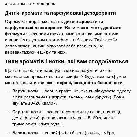
ароматом на кожен день.
Дитячі аромати та парфумовані дезодоранти
Окрему категорію складають
дитячі аромати та
парфумовані дезодоранти
. Вони мають
м’які, делікатні
формули
з веселими фруктовими та квітковими нотами,
створені з акцентом на комфорт та безпеку. Такі засоби
допомагають дитині відчувати себе впевнено, не
перевантажуючи шкіру та нюх.
Типи ароматів і нотки, які вам сподобаються
Щоб легше обрати парфум, важливо розуміти, з чого
складається ароматична композиція. У будь-яких парфумах
можна виділити три рівні:
верхні, серцеві та базові ноти
.
Верхні ноти
— перше враження, яке ви відчуваєте одразу
після розпилення (цитруси, зелень, легкі фрукти). Вони
звучать 10–20 хвилин.
Серцеві ноти
— «характер» аромату (квіти, прянощі,
деякі фрукти), розкриваються через 15–30 хвилин і
тримаються кілька годин.
Базові ноти
— «шлейф» і стійкість (ваніль, амбра,