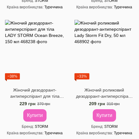
Бренд
STORM
Бренд
STORM
Країна виробництва
Туреччина
Країна виробництва
Туреччина
−38%
−33%
Жіночий дезодорант-
Жіночий роликовий
антиперспірант для тіла
дезодорант-антиперспірант
LADY STORM Ocean Breeze,
Lady Storm Fit Dry, 50 мл
229 грн
209 грн
370 грн
310 грн
150 мл
Купити
Купити
Бренд
STORM
Бренд
STORM
Країна виробництва
Туреччина
Країна виробництва
Туреччина