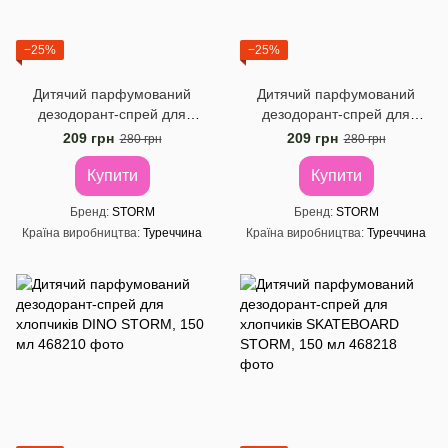
−25%
−25%
Дитячий парфумований
Дитячий парфумований
дезодорант-спрей для
дезодорант-спрей для
дівчаток Angel Storm, 150 мл
дівчаток Candy Storm, 150
209 грн
209 грн
280 грн
280 грн
мл
Купити
Купити
Бренд
STORM
Бренд
STORM
Країна виробництва
Туреччина
Країна виробництва
Туреччина