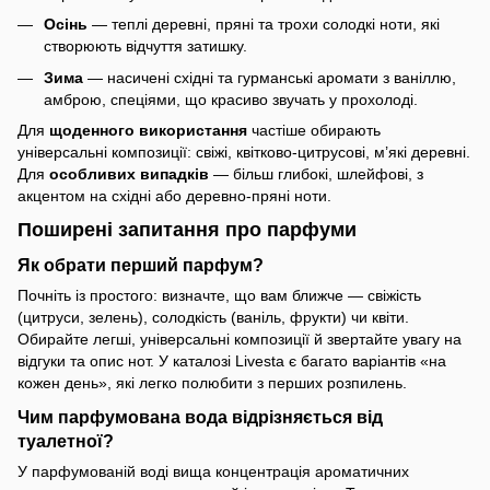
Осінь
— теплі деревні, пряні та трохи солодкі ноти, які
створюють відчуття затишку.
Зима
— насичені східні та гурманські аромати з ваніллю,
амброю, спеціями, що красиво звучать у прохолоді.
Для
щоденного використання
частіше обирають
універсальні композиції: свіжі, квітково-цитрусові, м’які деревні.
Для
особливих випадків
— більш глибокі, шлейфові, з
акцентом на східні або деревно-пряні ноти.
Поширені запитання про парфуми
Як обрати перший парфум?
Почніть із простого: визначте, що вам ближче — свіжість
(цитруси, зелень), солодкість (ваніль, фрукти) чи квіти.
Обирайте легші, універсальні композиції й звертайте увагу на
відгуки та опис нот. У каталозі Livesta є багато варіантів «на
кожен день», які легко полюбити з перших розпилень.
Чим парфумована вода відрізняється від
туалетної?
У парфумованій воді вища концентрація ароматичних