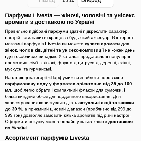
1
з 11
Парфуми Livesta — жіночі, чоловічі та унісекс
аромати з доставкою по Україні
Правильно підібрані
парфуми
здатні підкреслити характер,
настрій і стиль життя краще за будь-який аксесуар. В інтернет-
магазині парфумів
Livesta
ви можете
купити аромати для
жінок, чоловіків, дітей та унісекс-композиції
на кожен день
і для особливих випадків. У каталозі представлені популярні
ароматичні сім’ї: квіткові, фруктові, цитрусові, деревні, східні,
мускусні та гурманські.
На сторінці категорії «Парфуми» ви знайдете переважно
парфумовану воду у форматах орієнтовно від 35 до 100
мл
, щоб легко обрати і компактний флакон для сумочки, і
більш вигідний об’єм для щоденного використання. Для
зареєстрованих користувачів діють
актуальні акції та знижки
до 30 %
, а приємний ціновий діапазон (приблизно від 299 до
999 грн) дозволяє замовити кілька ароматів під різні настрої.
Оформити покупку можна онлайн у кілька кліків з
доставкою
по Україні
.
Асортимент парфумів Livesta