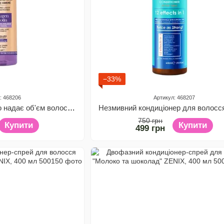
−33%
: 468206
Артикул: 468207
Кондиціонер-спрей що надає об'єм волоссю Колаген і біотин Restorex, 200 мл
750 грн
Купити
Купити
499 грн