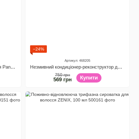
−24%
Артикул: 468205
Незмивний кондиціонер для волосся Panorama Захист від пошкоджень, 400 мл
Незмивний кондиціонер-реконструктор для волосся Panorama Глибоке відновлення, 400 мл
750 грн
Купити
569 грн