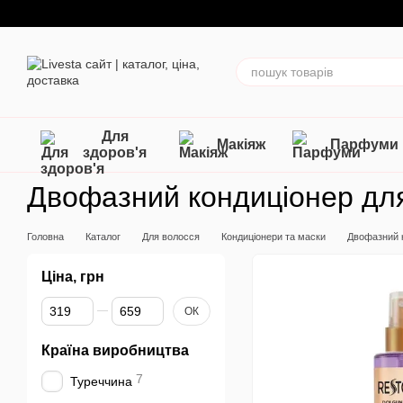
Перейти до основного контенту
Для
Макіяж
Парфуми
здоров'я
Двофазний кондиціонер для
Головна
Каталог
Для волосся
Кондиціонери та маски
Двофазний 
Ціна, грн
Від Ціна, грн
До Ціна, грн
ОК
Країна виробництва
7
Туреччина