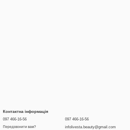
Контактна інформація
097 466-16-56
097 466-16-56
infolivesta.beauty@gmail.com
Передзвонити вам?