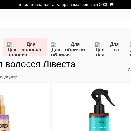
Безкоштовна доставка при замовленні від 3000 🚚
Для
Для
Для
волосся
обличчя
тіла
 волосся Лівеста
С
кондиціонер