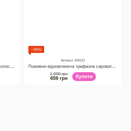
−36%
Артикул: 500161
Двофазний кондиціонер-спрей для волосся "Молоко та шоколад" ZENIX, 400 мл
Поживно-відновлююча трифазна сироватка для волосся ZENIX, 100 мл
1 030 грн
Купити
659 грн