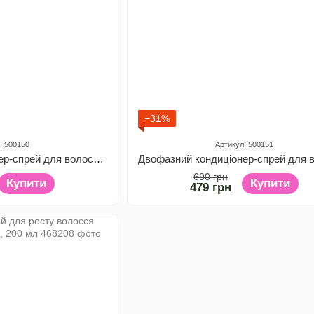
−31%
: 500150
Артикул: 500151
Двофазний кондиціонер-спрей для волосся "Кератин і розмарин" ZENIX, 400 мл
690 грн
Купити
Купити
479 грн