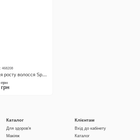
: 468208
Кондиціонер-спрей для росту волосся SpeedStrong Restorex, 200 мл
 грн
 грн
Каталог
Клієнтам
Для здоров'я
Вхід до кабінету
Макіяж
Каталог