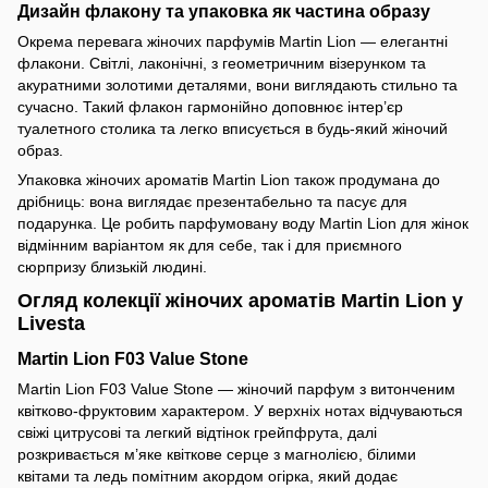
Дизайн флакону та упаковка як частина образу
Окрема перевага жіночих парфумів Martin Lion — елегантні
флакони. Світлі, лаконічні, з геометричним візерунком та
акуратними золотими деталями, вони виглядають стильно та
сучасно. Такий флакон гармонійно доповнює інтер’єр
туалетного столика та легко вписується в будь-який жіночий
образ.
Упаковка жіночих ароматів Martin Lion також продумана до
дрібниць: вона виглядає презентабельно та пасує для
подарунка. Це робить парфумовану воду Martin Lion для жінок
відмінним варіантом як для себе, так і для приємного
сюрпризу близькій людині.
Огляд колекції жіночих ароматів Martin Lion у
Livesta
Martin Lion F03 Value Stone
Martin Lion F03 Value Stone — жіночий парфум з витонченим
квітково-фруктовим характером. У верхніх нотах відчуваються
свіжі цитрусові та легкий відтінок грейпфрута, далі
розкривається м’яке квіткове серце з магнолією, білими
квітами та ледь помітним акордом огірка, який додає