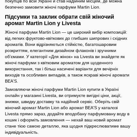
покупців по всій Україні й став надійним місцем, де можна
безпечно замовити жіночі парфуми Martin Lion.
Підсумки та заклик обрати свій жіночий
аромат Martin Lion у Livesta
Жіночі парфуми Martin Lion — це широкий вибір композицій:
від легких фруктово-квіткових до глибших шипрових і східних
ароматів. Вони відрізняються стійкістю, багатошаровим
розкриттям, елегантним дизайном флаконів і зручними
об’ємами. У категорії «Для жінок» на Livesta ви знайдете як
жіночі парфуми з квітковим ароматом для щоденного
використання, так і більш насичені варіанти для вечірніх
виходів та особливих випадків, а також яскраві жіночі аромати
BEA'S.
Замовляючи жіночі парфуми Martin Lion купити в Україні
онлайн у магазині Livesta, ви отримуєте вигідні ціни, акції,
знижки, швидку доставку та надійний сервіс. Оберіть свій
жіночий аромат Martin Lion або аромат BEA'S у каталозі
Livesta прямо зараз, додайте вподобану парфумовану воду в
кошик і оформіть замовлення — нехай ваш новий аромат
стане тією самою деталлю, яка щодня підкреслюватиме вашу
індивідуальність.