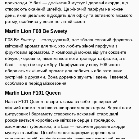
прохолоди. У базі — делікатний мускус і деревні акорди, що
створюють охайний шлейф. Це жіночий парфум на кожен
день, який ідеально підходить для офісу та активного міського
ритму, особливо у весняно-літній сезон.
Martin Lion F08 Be Sweety
F08 Be Sweety — солодкуватий, але збалансований фруктово-
квітковий аромат для тих, хто любить жіночі парфуми з
фруктовим ароматом. У композиції можна відчути соковите
яблуко, черешню, ніжні квіткові ноти троянди та фіалки, а в
базі — кедр і м’яку амбру. Парфумовану воду F08 часто
обирають як жіночий аромат для побачень або затишних
зустрічей з друзями. Вона доречно звучить і вдень, і ввечері,
особливо в період міжсезоння.
Martin Lion F101 Queen
Назва F101 Queen говорить сама за себе: це виразний
жіночий аромат з квітково-шипровим характером. Верхні ноти
цитрусових і бергамоту створюють яскравий старт, далі
розкривається королівське квіткове серце з трояндою,
жасмином і туберозою, а в базі — насичені деревні акорди,
мускус та амбра. Ці стійкі жіночі парфуми доречні для
урочистих подій, вечірніх виходів, важливих зустрічей, коли