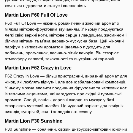
хочеться підкреслити статус і впевненість.
Martin Lion F60 Full Of Love
F60 Full Of Love — ніжний, романтичний жіночий аромат з
м’яким квітково-фруктовим звучанням. У ньому поєднуються
легкі свіжі верхні ноти, квіткове серце з ландишем, жасмином і
білими квітами та м’яка деревно-мускусна база. Цей жіночий
парфум з квітковим ароматом ідеально підходить для
побачень, прогулянок, весняно-літніх вечорів. Він створює
атмосферу легкості, закоханості та внутрішньої гармонії.
Martin Lion F62 Crazy in Love
F62 Crazy in Love — більш пристрасний, виразний аромат для
жінок, які люблять відчутні, але все ж збалансовані композиції.
У ньому можна вловити поєднання фруктових та квіткових нот
із теплими акцентами, які нагадують про східні й гурманські
аромати. Спеції, ваніль, деревні акорди та мускус у базі
створюють чуттєвий шлейф. Це чудовий варіант для вечірніх
виходів, зустрічей, свят і холоднішого сезону.
Martin Lion F30 Sunshine
F30 Sunshine — сонячний, свіжий цитрусово-квітковий жіночий