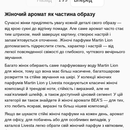
1
з 3
Жіночий аромат як частина образу
Сучасні жінки приділяють увагу кожній деталі свого образу —
від крою сукні до відтінку помади. Але саме аромат часто стає
тим штрихом, який завершує картину, створює настрій і
запам’ятовується оточенню. Жіночі парфуми Martin Lion
допомагають підкреслити стиль, характер і настрій — від
легкої повсякденної свіжості до глибокого, чуттєвого вечірнього
звучання.
Багато жінок обирають саме парфумовану воду Martin Lion
для жінок, тому що вона має більш насичене, багатошарове
розкриття та стійке звучання на шкірі. У колекції жіночих
парфумів Martin Lion у Livesta поєднуються класичні жіночі
композиції й трендові ноти, стійкість і виразний, але не
нав’язливий шлейф, а також доступний ціновий сегмент. У цій
категорії ви також знайдете й жіночі аромати BEA'S — для тих,
хто любить яскраві, виразні та більш нішеві композиції.
Якщо ви шукаєте стійкі жіночі парфуми на кожен день, аромат
для офісу, для побачень або для особливих випадків, у
каталозі Livesta легко обрати свій жіночий парфум з квітковим,