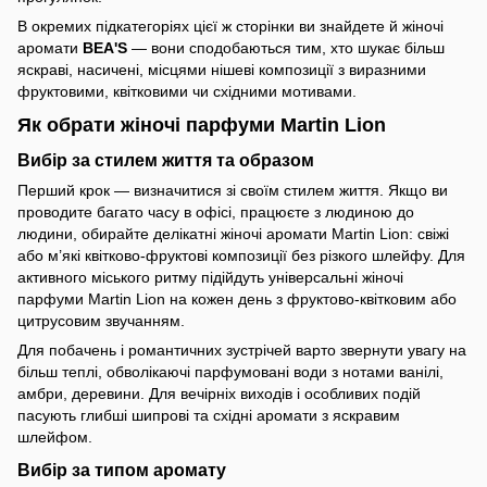
В окремих підкатегоріях цієї ж сторінки ви знайдете й жіночі
аромати
BEA'S
— вони сподобаються тим, хто шукає більш
яскраві, насичені, місцями нішеві композиції з виразними
фруктовими, квітковими чи східними мотивами.
Як обрати жіночі парфуми Martin Lion
Вибір за стилем життя та образом
Перший крок — визначитися зі своїм стилем життя. Якщо ви
проводите багато часу в офісі, працюєте з людиною до
людини, обирайте делікатні жіночі аромати Martin Lion: свіжі
або м’які квітково-фруктові композиції без різкого шлейфу. Для
активного міського ритму підійдуть універсальні жіночі
парфуми Martin Lion на кожен день з фруктово-квітковим або
цитрусовим звучанням.
Для побачень і романтичних зустрічей варто звернути увагу на
більш теплі, обволікаючі парфумовані води з нотами ванілі,
амбри, деревини. Для вечірніх виходів і особливих подій
пасують глибші шипрові та східні аромати з яскравим
шлейфом.
Вибір за типом аромату