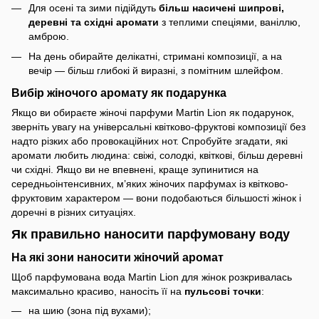
Для осені та зими підійдуть
більш насичені шипрові,
деревні та східні аромати
з теплими спеціями, ваніллю,
амброю.
На день обирайте делікатні, стримані композиції, а на
вечір — більш глибокі й виразні, з помітним шлейфом.
Вибір жіночого аромату як подарунка
Якщо ви обираєте жіночі парфуми Martin Lion як подарунок,
зверніть увагу на універсальні квітково-фруктові композиції без
надто різких або провокаційних нот. Спробуйте згадати, які
аромати любить людина: свіжі, солодкі, квіткові, більш деревні
чи східні. Якщо ви не впевнені, краще зупинитися на
середньоінтенсивних, м’яких жіночих парфумах із квітково-
фруктовим характером — вони подобаються більшості жінок і
доречні в різних ситуаціях.
Як правильно наносити парфумовану воду
На які зони наносити жіночий аромат
Щоб парфумована вода Martin Lion для жінок розкривалась
максимально красиво, наносіть її на
пульсові точки
:
на шию (зона під вухами);