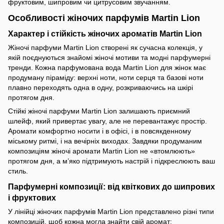
фруктовим, шипровим чи цитрусовим звучанням.
Особливості жіночих парфумів Martin Lion
Характер і стійкість жіночих ароматів Martin Lion
Жіночі парфуми Martin Lion створені як сучасна колекція, у
якій поєднуються знайомі жіночі мотиви та модні парфумерні
тренди. Кожна парфумована вода Martin Lion для жінок має
продуману піраміду: верхні ноти, ноти серця та базові ноти
плавно переходять одна в одну, розкриваючись на шкірі
протягом дня.
Стійкі жіночі парфуми Martin Lion залишають приємний
шлейф, який привертає увагу, але не перевантажує простір.
Аромати комфортно носити і в офісі, і в повсякденному
міському ритмі, і на вечірніх виходах. Завдяки продуманим
композиціям жіночі аромати Martin Lion не «втомлюють»
протягом дня, а м’яко підтримують настрій і підкреслюють ваш
стиль.
Парфумерні композиції: від квіткових до шипрових
і фруктових
У лінійці жіночих парфумів Martin Lion представлено різні типи
композицій, щоб кожна могла знайти свій аромат: