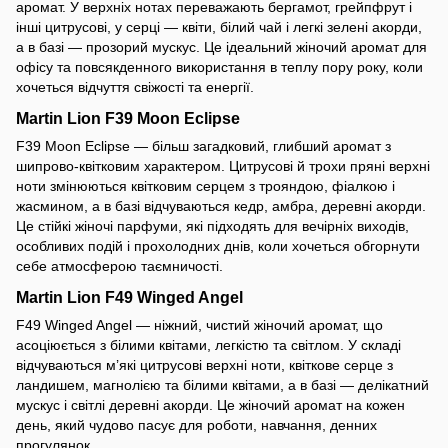
аромат. У верхніх нотах переважають бергамот, грейпфрут і
інші цитрусові, у серці — квіти, білий чай і легкі зелені акорди,
а в базі — прозорий мускус. Це ідеальний жіночий аромат для
офісу та повсякденного використання в теплу пору року, коли
хочеться відчуття свіжості та енергії.
Martin Lion F39 Moon Eclipse
F39 Moon Eclipse — більш загадковий, глибший аромат з
шипрово-квітковим характером. Цитрусові й трохи пряні верхні
ноти змінюються квітковим серцем з трояндою, фіалкою і
жасмином, а в базі відчуваються кедр, амбра, деревні акорди.
Це стійкі жіночі парфуми, які підходять для вечірніх виходів,
особливих подій і прохолодних днів, коли хочеться обгорнути
себе атмосферою таємничості.
Martin Lion F49 Winged Angel
F49 Winged Angel — ніжний, чистий жіночий аромат, що
асоціюється з білими квітами, легкістю та світлом. У складі
відчуваються м’які цитрусові верхні ноти, квіткове серце з
ландишем, магнолією та білими квітами, а в базі — делікатний
мускус і світлі деревні акорди. Це жіночий аромат на кожен
день, який чудово пасує для роботи, навчання, денних
прогулянок.