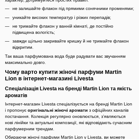
характер, дотримуйтеся простих правил:
не залишайте флакон під прямими сонячними променями;
уникайте високих температур і різких перепадів;
не тримайте флакон у ванній кімнаті, де постійно
підвищена вологість;
завжди щільно закривайте кришку й не тримайте флакон
відкритим.
Так ваша парфумована вода буде радувати вас звучанням
максимально довго.
Чому варто купити жіночі парфуми Martin
Lion в інтернет-магазині Livesta
Спеціалізація Livesta на бренді Martin Lion та якість
ароматів
Інтернет-магазин Livesta спеціалізується на бренді Martin Lion
і пропонує
оригінальні жіночі аромати
з офіційних каналів
постачання. Колекція регулярно оновлюється, з’являються
нові лінійки та актуальні композиції, які відповідають сучасним
парфумерним трендам.
Обираючи жіночі парфуми Martin Lion у Livesta, ви можете