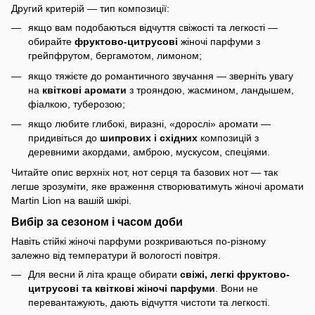
Другий критерій — тип композиції:
якщо вам подобаються відчуття свіжості та легкості —
обирайте
фруктово-цитрусові
жіночі парфуми з
грейпфрутом, бергамотом, лимоном;
якщо тяжієте до романтичного звучання — зверніть увагу
на
квіткові аромати
з трояндою, жасмином, ландышем,
фіалкою, туберозою;
якщо любите глибокі, виразні, «дорослі» аромати —
придивіться до
шипрових і східних
композицій з
деревними акордами, амброю, мускусом, спеціями.
Читайте опис верхніх нот, нот серця та базових нот — так
легше зрозуміти, яке враження створюватимуть жіночі аромати
Martin Lion на вашій шкірі.
Вибір за сезоном і часом доби
Навіть стійкі жіночі парфуми розкриваються по-різному
залежно від температури й вологості повітря.
Для весни й літа краще обирати
свіжі, легкі фруктово-
цитрусові та квіткові жіночі парфуми
. Вони не
перевантажують, дають відчуття чистоти та легкості.