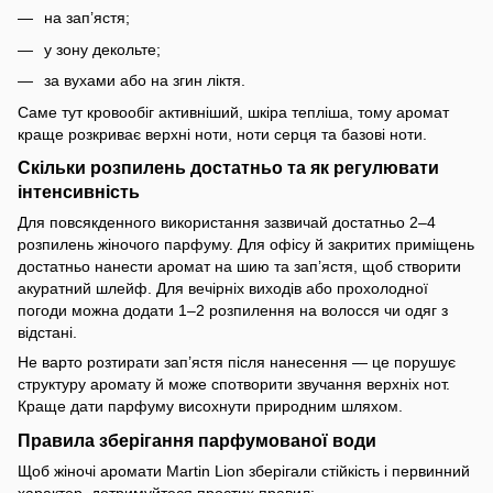
на зап’ястя;
у зону декольте;
за вухами або на згин ліктя.
Саме тут кровообіг активніший, шкіра тепліша, тому аромат
краще розкриває верхні ноти, ноти серця та базові ноти.
Скільки розпилень достатньо та як регулювати
інтенсивність
Для повсякденного використання зазвичай достатньо 2–4
розпилень жіночого парфуму. Для офісу й закритих приміщень
достатньо нанести аромат на шию та зап’ястя, щоб створити
акуратний шлейф. Для вечірніх виходів або прохолодної
погоди можна додати 1–2 розпилення на волосся чи одяг з
відстані.
Не варто розтирати зап’ястя після нанесення — це порушує
структуру аромату й може спотворити звучання верхніх нот.
Краще дати парфуму висохнути природним шляхом.
Правила зберігання парфумованої води
Щоб жіночі аромати Martin Lion зберігали стійкість і первинний