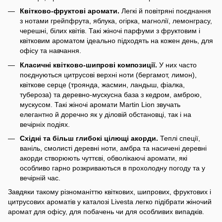
Квітково-фруктові аромати.
Легкі й повітряні поєднання
з нотами грейпфрута, яблука, огірка, магнолії, лемонграсу,
черешні, білих квітів. Такі жіночі парфуми з фруктовим і
квітковим ароматом ідеально підходять на кожен день, для
офісу та навчання.
Класичні квітково-шипрові композиції.
У них часто
поєднуються цитрусові верхні ноти (бергамот, лимон),
квіткове серце (троянда, жасмин, ландыш, фіалка,
тубероза) та деревно-мускусна база з кедром, амброю,
мускусом. Такі жіночі аромати Martin Lion звучать
елегантно й доречно як у діловій обстановці, так і на
вечірніх подіях.
Східні та більш глибокі цілющі акорди.
Теплі спеції,
ваніль, смолисті деревні ноти, амбра та насичені деревні
акорди створюють чуттєві, обволікаючі аромати, які
особливо гарно розкриваються в прохолодну погоду та у
вечірній час.
Завдяки такому різноманіттю квіткових, шипрових, фруктових і
цитрусових ароматів у каталозі Livesta легко підібрати жіночий
аромат для офісу, для побачень чи для особливих випадків.