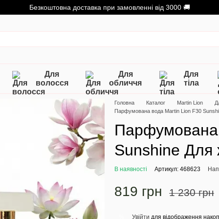
Безкоштовна доставка при замовленні від 3000 🚚
Для
Для
Для
волосся
обличчя
тіла
Головна
Каталог
Martin Lion
Д
Парфумована вода Martin Lion F30 Sunshi
Парфумована в
Sunshine Для 
В наявності
Артикул: 468623
Нап
819 грн
1 230 грн
Увійти
для відображення накоп
%