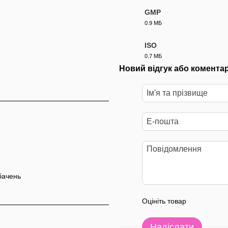
GMP
0.9 МБ
PDF
ISO
0.7 МБ
PDF
Новий відгук або комента
бачень
Оцініть товар
Надіслати