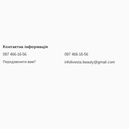
Контактна інформація
097 466-16-56
097 466-16-56
infolivesta.beauty@gmail.com
Передзвонити вам?