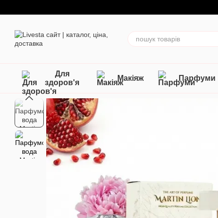
Перейти до основного контенту
Для
Макіяж
Парфуми
здоров'я