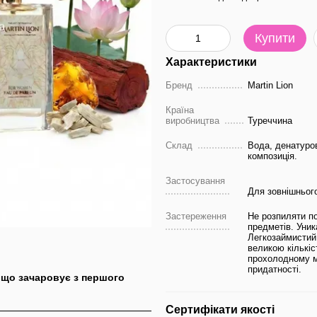
Купити
Характеристики
Бренд
Martin Lion
Країна
виробництва
Туреччина
Склад
Вода, денатуро
композиція.
Застосування
Для зовнішньог
Застереження
Не розпиляти по
предметів. Уник
Легкозаймистий.
великою кількіс
прохолодному мі
придатності.
, що зачаровує з першого
Сертифікати якості