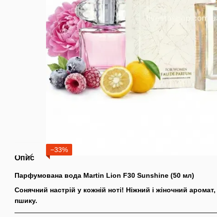
−33%
Опис
Парфумована вода Martin Lion F30 Sunshine (50 мл)
Сонячний настрій у кожній ноті! Ніжний і жіночний аромат
пшику.