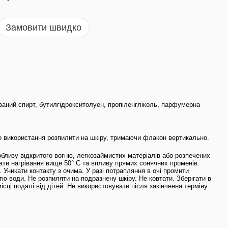
Замовити швидко
ваний спирт, бутилгідрокситолуен, пропіленгліколь, парфумерна
о використання розпилити на шкіру, тримаючи флакон вертикально.
близу відкритого вогню, легкозаймистих матеріалів або розпечених
ати нагрівання вище 50° С та впливу прямих сонячних променів.
 Уникати контакту з очима. У разі потрапляння в очі промити
тю води. Не розпиляти на подразнену шкіру. Не ковтати. Зберігати в
сці подалі від дітей. Не використовувати після закінчення терміну