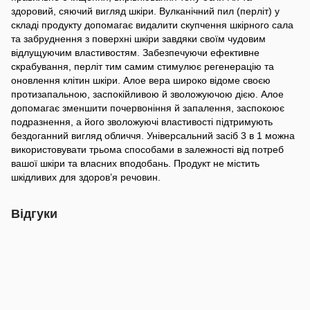
здоровий, сяючий вигляд шкіри. Вулканічний пил (перліт) у
складі продукту допомагає видалити скупчення шкірного сала
та забруднення з поверхні шкіри завдяки своїм чудовим
відлущуючим властивостям. Забезпечуючи ефективне
скрабування, перліт тим самим стимулює регенерацію та
оновлення клітин шкіри. Алое вера широко відоме своєю
протизапальною, заспокійливою й зволожуючою дією. Алое
допомагає зменшити почервоніння й запалення, заспокоює
подразнення, а його зволожуючі властивості підтримують
бездоганний вигляд обличчя. Універсальний засіб 3 в 1 можна
використовувати трьома способами в залежності від потреб
вашої шкіри та власних вподобань. Продукт не містить
шкідливих для здоров’я речовин.
Відгуки