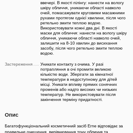
ввечері. В якості пілінгу: нанести на вологу
шкіру обличчя, уникаючи області навколо
очей, помасажувати круговими масажними
рухами протягом однієї хвилини, після чого
ретельно змити теплою водою.
Використовувати кожні два дні. В якості
маски для обличчя: нанести на вологу шкіру
обличчя, уникаючи області навколо очей,
залишити на 8-10 хвилин до висихання
засобу, після чого ретельно змити теплою
водою.
Застереження
Уникати контакту з очима. У разі
потрапляння в очі промити великою
кількістю води. Зберігати за кімнатної
температури в недоступному для дітей
місці. Уникати впливу прямих сонячних
променів або надто високих чи низьких
температур. Не використовувати після
закінчення терміну придатності.
Опис
Багатофункціональний косметичний засіб Erne відповідає за
правильне очищення, вирівнювання тону обличчя та