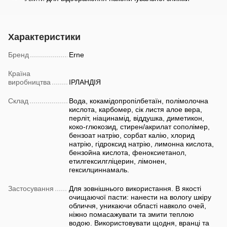
Характеристики
Бренд
Erne
Країна
виробництва
ІРЛАНДІЯ
Склад
Вода, кокамідопропілбетаїн, полімолочна
кислота, карбомер, сік листя алое вера,
перліт, ніацинамід, віддушка, диметикон,
коко-глюкозид, стирен/акрилат сополімер,
бензоат натрію, сорбат калію, хлорид
натрію, гідроксид натрію, лимонна кислота,
бензойна кислота, феноксиетанол,
етилгексилгліцерин, лімонен,
гексилциннамаль.
Застосування
Для зовнішнього використання. В якості
очищаючої пасти: нанести на вологу шкіру
обличчя, уникаючи області навколо очей,
ніжно помасажувати та змити теплою
водою. Використовувати щодня, вранці та