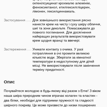
октенілсукцинат крохмалю алюмінію,
феноксиетанол, етилгексилгліцерин,
лімонен, гексилциннамаль.
Застосування
Для зовнішнього використання рясно
нанести крем на чисту і суху шкіру обличчя,
шиї та зони декольте. Помасажувати до
повного поглинання. Для досягнення
найкращих результатів використовувати
крем щодня вранці та ввечері.
Застереження
Уникати контакту з очима. У разі
потрапляння в очі промити великою
кількістю води. Зберігати за кімнатної
температури в недоступному для дітей
місці. Не використовувати після закінчення
терміну придатності.
Опис
Почувайтеся молодою в будь-якому віці разом з Erne! З віком
наша шкіра природним чином втрачає колаген та еластин -
два білки, необхідні для підтримки пружності та гладкості
шкірного покриву. Це може призвести до низки поширених