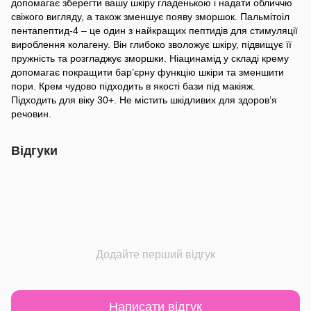
допомагає зберегти вашу шкіру гладенькою і надати обличчю
свіжого вигляду, а також зменшує появу зморшок. Пальмітоіл
пентапептид-4 – це один з найкращих пептидів для стимуляції
вироблення колагену. Він глибоко зволожує шкіру, підвищує її
пружність та розгладжує зморшки. Ніацинамід у складі крему
допомагає покращити бар’єрну функцію шкіри та зменшити
пори. Крем чудово підходить в якості бази під макіяж.
Підходить для віку 30+. Не містить шкідливих для здоров’я
речовин.
Відгуки
Додайте перший відгук
Написати відгук