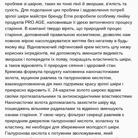
проблем зі шкірою, таких як тонкі лінії й зморшки, в’ялість та
сухість. Для подолання цих проблем і задоволення потреб
зрілої шкіри майстри бренду Erne розробили особливу лінійку
продуктів PRO.AGE, наповнивши її ідеєю витонченого процесу
старіння. В компанії твердо вірять, що природний процес
старіння, доповнений правильною косметикою, дозволяє нам
повною мірою насолоджуватися життям без негативу в будь-
якому віці. Відновлюючий ліфтинговий крем містить цілу низку
корисних інгредієнтів, які допоможуть зменшити видимість
зморшок і попередити їх появу, покращать еластичність шкіри,
а також відновлять її природне сяяння і здоровий стан.
Кремова формула продукту наповнена наночасточками
золота, муцином равлика та гіалуроновою кислотою,
взаємодоповнююча дія яких підтримає красу зрілої шкіри і
прекрасно відновить її. 24-каратне золото широко відоме
своїми протизапальними та антиоксидантними властивостями.
Наночасточки золота допомагають захистити шкіру від
пошкоджень вільними радикалами та відмінно зменшують
ознаки старіння. У свою чергу, фільтрат секреції равликів є
природним джерелом гіалуронової кислоти, колагену та
еластину, які необхідні для збереження молодості шкіри.
Гіалуронова кислота є потужним зволожувачем, який