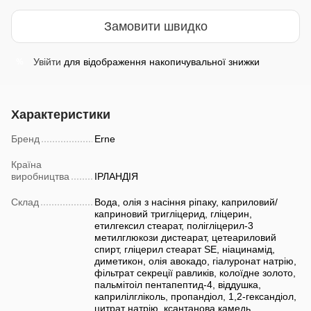
Замовити швидко
Увійти
для відображення накопичувальної знижки
%
Характеристики
Бренд
Erne
Країна
виробництва
ІРЛАНДІЯ
Склад
Вода, олія з насіння ріпаку, каприловий/
каприновий тригліцерид, гліцерин,
етилгексил стеарат, полігліцерил-3
метилглюкози дистеарат, цетеариловий
спирт, гліцерил стеарат SE, ніацинамід,
диметикон, олія авокадо, гіалуронат натрію,
фільтрат секреції равликів, колоїдне золото,
пальмітоіл пентапептид-4, віддушка,
каприлілгліколь, пропандіол, 1,2-гександіол,
цитрат натрію, ксантанова камедь,