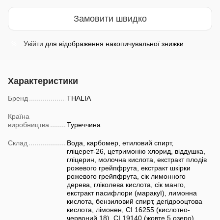
Замовити швидко
Увійти
для відображення накопичувальної знижки
%
Характеристики
Бренд
THALIA
Країна
виробництва
Туреччина
Склад
Вода, карбомер, етиловий спирт,
гліцерет-26, цетримонію хлорид, віддушка,
гліцерин, молочна кислота, екстракт плодів
рожевого грейпфрута, екстракт шкірки
рожевого грейпфрута, сік лимонного
дерева, гліколева кислота, сік манго,
екстракт пасифлори (маракуї), лимонна
кислота, бензиловий спирт, дегідрооцтова
кислота, лімонен, CI 16255 (кислотно-
червоний 18), CI 19140 (жовте 5 озеро).