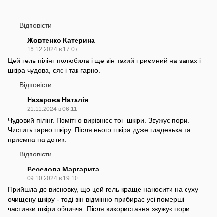
Відповісти
Жовтенко Катерина
16.12.2024 в 17:07
Цей гель пілінг полюбила і ще він такий приємний на запах і
шкіра чудова, сяє і так гарно.
Відповісти
Назарова Наталія
21.11.2024 в 06:11
Чудовий пілінг. Помітно вирівнює тон шкіри. Звужує пори.
Чистить гарно шкіру. Після нього шкіра дуже гладенька та
приємна на дотик.
Відповісти
Веселова Маргарита
09.10.2024 в 19:10
Прийшла до висновку, що цей гель краще наносити на суху
очищену шкіру - тоді він відмінно прибирає усі померші
частинки шкіри обличчя. Після використання звужує пори.