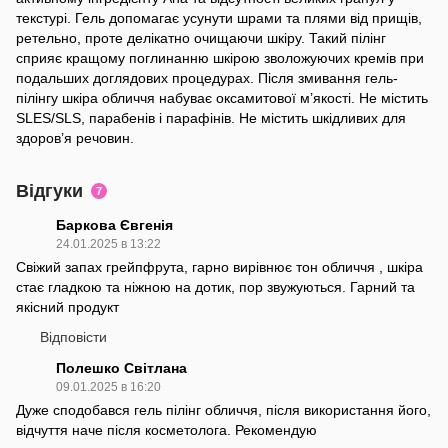
текстурі. Гель допомагає усунути шрами та плями від прищів,
ретельно, проте делікатно очищаючи шкіру. Такий пілінг
сприяє кращому поглинанню шкірою зволожуючих кремів при
подальших доглядових процедурах. Після змивання гель-
пілінгу шкіра обличчя набуває оксамитової м’якості. Не містить
SLES/SLS, парабенів і парафінів. Не містить шкідливих для
здоров’я речовин.
Відгуки
7
Баркова Євгенія
24.01.2025 в 13:22
Свіжий запах грейпфрута, гарно вирівнює тон обличчя , шкіра
стає гладкою та ніжною на дотик, пор звужуються. Гарний та
якісний продукт
Відповісти
Полешко Світлана
09.01.2025 в 16:20
Дуже сподобався гель пілінг обличчя, після використання його,
відчуття наче після косметолога. Рекомендую