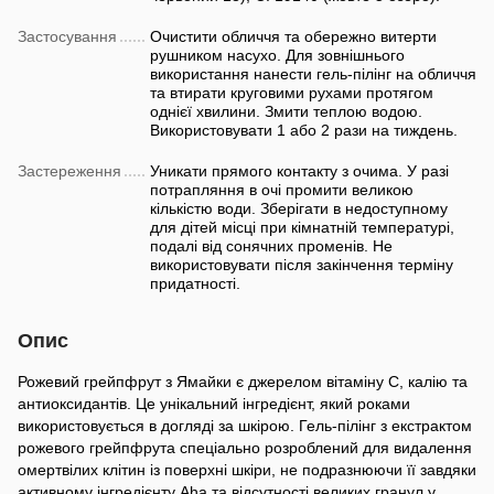
Застосування
Очистити обличчя та обережно витерти
рушником насухо. Для зовнішнього
використання нанести гель-пілінг на обличчя
та втирати круговими рухами протягом
однієї хвилини. Змити теплою водою.
Використовувати 1 або 2 рази на тиждень.
Застереження
Уникати прямого контакту з очима. У разі
потрапляння в очі промити великою
кількістю води. Зберігати в недоступному
для дітей місці при кімнатній температурі,
подалі від сонячних променів. Не
використовувати після закінчення терміну
придатності.
Опис
Рожевий грейпфрут з Ямайки є джерелом вітаміну С, калію та
антиоксидантів. Це унікальний інгредієнт, який роками
використовується в догляді за шкірою. Гель-пілінг з екстрактом
рожевого грейпфрута спеціально розроблений для видалення
омертвілих клітин із поверхні шкіри, не подразнюючи її завдяки
активному інгредієнту Aha та відсутності великих гранул у