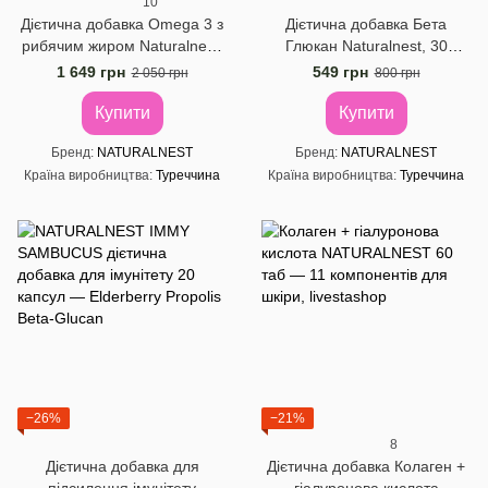
10
Дієтична добавка Omega 3 з
Дієтична добавка Бета
рибячим жиром Naturalnest,
Глюкан Naturalnest, 30
60 желатинових капсул
рослинних капсул
1 649 грн
549 грн
2 050 грн
800 грн
Купити
Купити
Бренд
NATURALNEST
Бренд
NATURALNEST
Країна виробництва
Туреччина
Країна виробництва
Туреччина
−26%
−21%
8
Дієтична добавка для
Дієтична добавка Колаген +