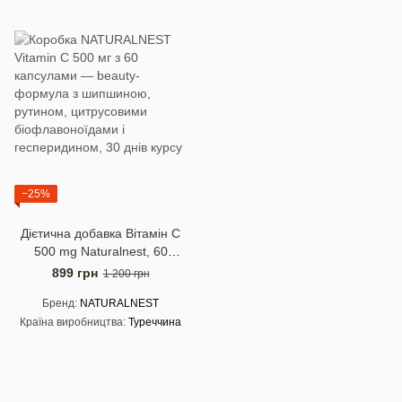
−25%
Дієтична добавка Вітамін С
500 mg Naturalnest, 60
рослинних капсул
899 грн
1 200 грн
Бренд
NATURALNEST
Країна виробництва
Туреччина