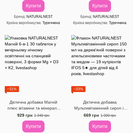
Купити
Купити
Бренд
NATURALNEST
Бренд
NATURALNEST
Країна виробництва
Туреччина
Країна виробництва
Туреччина
−31%
−33%
Дієтична добавка Магній
Дієтична добавка
плюс вітаміни та мінерали
Мультивітамінний сироп із
Naturalnest, 30 таблеток
рибячим жиром Naturalnest,
929 грн
669 грн
1 340 грн
1 000 грн
150 мл
Купити
Купити