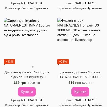
Бренд
NATURALNEST
Бренд
NATURALNEST
Країна виробництва
Туреччина
Країна виробництва
Туреччина
−33%
−23%
2
Дієтична добавка Сироп для
Дієтична добавка "Вітамін
підсилення імунітету
D3" NATURALNEST 1000 UI
Naturalnest, 150 мл
у спреї, 10 мл
669 грн
519 грн
1 000 грн
670 грн
Купити
Купити
Бренд
NATURALNEST
Бренд
NATURALNEST
Країна виробництва
Туреччина
Країна виробництва
Туреччина