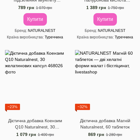
підсилення імунітету
гіалуронова кислота
Naturalnest, 20 рослинних
Naturalnest, 60 таб.
789 грн
1 389 грн
1 070 грн
1 750 грн
капсул
Купити
Купити
Бренд
NATURALNEST
Бренд
NATURALNEST
Країна виробництва
Туреччина
Країна виробництва
Туреччина
−23%
−32%
Дієтична добавка Коензим
Дієтична добавка Магній
Q10 Naturalnest, 30
Naturalnest, 60 таблеток
желатинових капсул
1 079 грн
869 грн
1 400 грн
1 280 грн