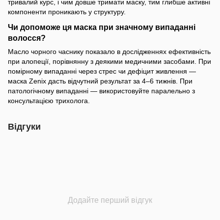
тривалий курс, і чим довше тримати маску, тим глибше активні
компоненти проникають у структуру.
Чи допоможе ця маска при значному випаданні
волосся?
Масло чорного часнику показало в дослідженнях ефективність
при алопеції, порівнянну з деякими медичними засобами. При
помірному випаданні через стрес чи дефіцит живлення —
маска Zenix дасть відчутний результат за 4–6 тижнів. При
патологічному випаданні — використовуйте паралельно з
консультацією трихолога.
Відгуки
Додайте перший відгук