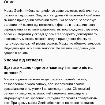
Опис
Маска Zenix глибоко кондиціонує ваше волосся, роблячи його
сильним і здоровим. Завдяки натуральній часниковій олії вона
зміцнює природний захисний механізм волосся, забезпечує
ефективний захист від негативних факторів навколишнього
середовища та вільних радикалів, які пошкоджують структуру
волосин. Кератин у складі допомагає зберегти довготривалу
шовковисту м’якість локонів, надає природного блиску та
підтримує належний рівень вологи. Маска не обтяжує волосся.
Підходить для всіх типів волосся. Не містить шкідливих для
здоров’я речовин.
5 порад від експерта
Що таке масло чорного часнику і як воно діє на
волосся?
Масло чорного часнику — це ферментований часник,
позбавлений різкого запаху, але збережений своїми
сульфідними сполуками і антиоксидантами. Сірковмісні
речовини зміцнюють волосний стержень, покращують
мікроциркуляцію кровоносних судин фолікулів і стимулюють
ріст. При цьому маска Zenix абсолютно не пахне часником.