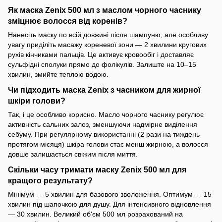
Як маска Zenix 500 мл з маслом чорного часнику
зміцнює волосся від коренів?
Нанесіть маску по всій довжині після шампуню, але особливу
увагу приділіть масажу кореневої зони — 2 хвилини кругових
рухів кінчиками пальців. Це активує кровообіг і доставляє
сульфідні сполуки прямо до фолікулів. Залиште на 10–15
хвилин, змийте теплою водою.
Чи підходить маска Zenix з часником для жирної
шкіри голови?
Так, і це особливо корисно. Масло чорного часнику регулює
активність сальних залоз, зменшуючи надмірне виділення
себуму. При регулярному використанні (2 рази на тиждень
протягом місяця) шкіра голови стає менш жирною, а волосся
довше залишається свіжим після миття.
Скільки часу тримати маску Zenix 500 мл для
кращого результату?
Мінімум — 5 хвилин для базового зволоження. Оптимум — 15
хвилин під шапочкою для душу. Для інтенсивного відновлення
— 30 хвилин. Великий об'єм 500 мл розрахований на