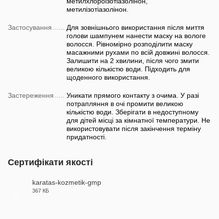
метилхлороізотіазолінон,
метилізотіазолінон.
Застосування
Для зовнішнього використання після миття
голови шампунем нанести маску на вологе
волосся. Рівномірно розподілити маску
масажними рухами по всій довжині волосся.
Залишити на 2 хвилини, після чого змити
великою кількістю води. Підходить для
щоденного використання.
Застереження
Уникати прямого контакту з очима. У разі
потрапляння в очі промити великою
кількістю води. Зберігати в недоступному
для дітей місці за кімнатної температури. Не
використовувати після закінчення терміну
придатності.
Сертифікати якості
karatas-kozmetik-gmp
367 КБ
JPG