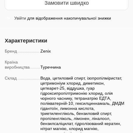
Замовити швидко
Увійти
для відображення накопичувальної знижки
%
Характеристики
Бренд
Zenix
Країна
виробництва
Туреччина
Склад
Вода, цетиловий спирт, ізопропілміристат,
цетримоніум хлорид, диметикон,
цетеарет-25, віддушка, гуар
гідроксипропілтримонію хлорид, олія
чорного часнику, тетранатрію ЕДТА,
полікватерній-10, гексилциннамаль, ДМДМ
гідантоїн, лимонна кислота,
триетиленгліколь, бензиловий спирт,
пропіленгліколь, лімонен, ліналоол,
бензилсаліцилат, гідролізований кератин,
нітрат магнію, хлорид магнію,